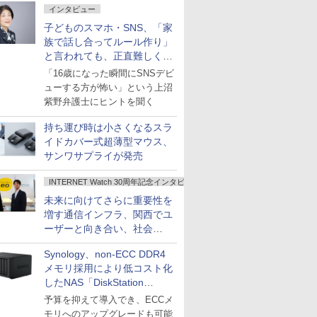
インタビュー
子どものスマホ・SNS、「家
族で話し合ってルール作り」
と言われても、正直難しくな
いですか？
「16歳になった瞬間にSNSデビ
ューする方が怖い」という上沼
紫野弁護士にヒントを聞く
持ち運び時は小さくなるスラ
イドカバー式超薄型マウス、
サンワサプライが発売
INTERNET Watch 30周年記念インタビュー
未来に向けてさらに重要性を
増す通信インフラ、関西でユ
ーザーと向き合い、社会
の“あたらしい”を起動し続け
Synology、non-ECC DDR4
る～オプテージ
メモリ採用により低コスト化
したNAS「DiskStation
neo+」シリーズ
予算を抑えて導入でき、ECCメ
モリへのアップグレードも可能