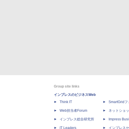
Group site links
インプレスのビジネスWeb
Think IT
SmartGri
Web担当者Forum
ネットショ
インプレス総合研究所
Impress Busi
IT Leaders
インプレス