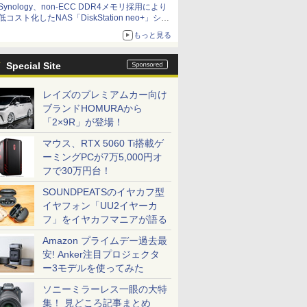
Synology、non-ECC DDR4メモリ採用により
低コスト化したNAS「DiskStation neo+」シリ
ーズ 予算を抑えて導入でき、ECCメモリへの
もっと見る
アップグレードも可能
Special Site
レイズのプレミアムカー向け
ブランドHOMURAから
「2×9R」が登場！
マウス、RTX 5060 Ti搭載ゲ
ーミングPCが7万5,000円オ
フで30万円台！
SOUNDPEATSのイヤカフ型
イヤフォン「UU2イヤーカ
フ」をイヤカフマニアが語る
Amazon プライムデー過去最
安! Anker注目プロジェクタ
ー3モデルを使ってみた
ソニーミラーレス一眼の大特
集！ 見どころ記事まとめ