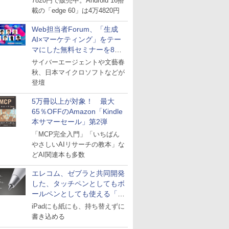
7820円で販売中。Android 16搭
載の「edge 60」は4万4820円
Web担当者Forum、「生成
AI×マーケティング」をテー
マにした無料セミナーを8月
27日にオンライン開催
サイバーエージェントや文藝春
秋、日本マイクロソフトなどが
登壇
5万冊以上が対象！ 最大
65％OFFのAmazon「Kindle
本サマーセール」第2弾
「MCP完全入門」「いちばん
やさしいAIリサーチの教本」な
どAI関連本も多数
エレコム、ゼブラと共同開発
した、タッチペンとしてもボ
ールペンとしても使える「ス
タイラスツーウェイ」発売
iPadにも紙にも、持ち替えずに
書き込める