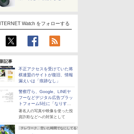
NTERNET Watch をフォローする
新記事
不正アクセスを受けていた将
棋連盟のサイトが復旧、情報
漏えいは「痕跡なし」
警察庁ら、Google、LINEヤ
フーなどデジタル広告プラッ
トフォーム5社に「なりすま
し詐欺広告」対策強化を要請
著名人の写真や映像を使った投
資詐欺などへの対策として
テレワーク、空いた時間でなにしてる？