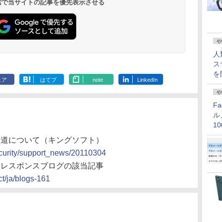
 検索で当サイトの記事を優先表示させる
や
人
ス
を
ェア
はてブ
note
LinkedIn
や
F
ル
1
価
の報道について（キングソフト）
security/support_news/20110304
ティレスポンスブログの該当記事
t/ja/blogs-161