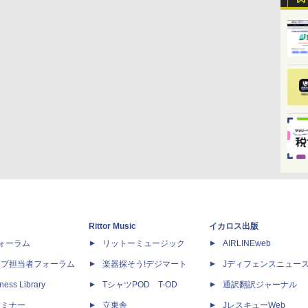
Rittor Music
イカロス出版
dフォーラム
リットーミュージック
AIRLINEweb
ップ担当者フォーラム
楽器探そう!デジマート
Jディフェンスニュー
ness Library
TシャツPOD T-OD
通訳翻訳ジャーナル
セミナー
立東舎
JレスキューWeb