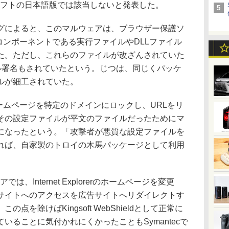
、同ソフトの日本語版では該当しないと発表した。
ブログによると、このマルウェアは、ブラウザー保護ソ
eld」のコンポーネントである実行ファイルやDLLファイル
た。ただし、これらのファイルが改ざんされていた
ジタル署名もされていたという。じつは、同じくパッケ
ルが細工されていた。
には、ホームページを特定のドメインにロックし、URLをリ
その設定ファイルが平文のファイルだったためにマ
になったという。「攻撃者が悪質な設定ファイルを
れば、自家製のトロイの木馬パッケージとして利用
は、Internet Explorerのホームページを変更
サイトへのアクセスを広告サイトへリダイレクトす
を除けばKingsoft WebShieldとして正常に
いることに気付かれにくかったこともSymantecで