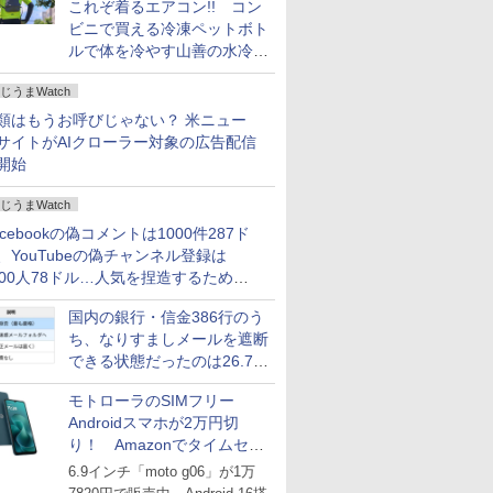
これぞ着るエアコン!! コン
ビニで買える冷凍ペットボト
ルで体を冷やす山善の水冷ベ
ストがロードバイクにちょう
じうまWatch
どいい【ぼっち・ざ・ろー
ど！その14】
類はもうお呼びじゃない？ 米ニュー
サイトがAIクローラー対象の広告配信
開始
じうまWatch
acebookの偽コメントは1000件287ド
、YouTubeの偽チャンネル登録は
000人78ドル…人気を捏造するための
格リストが公開中
国内の銀行・信金386行のう
ち、なりすましメールを遮断
できる状態だったのは26.7％
にとどまる～GMOブランド
モトローラのSIMフリー
セキュリティ調査
Androidスマホが2万円切
り！ Amazonでタイムセー
ル
6.9インチ「moto g06」が1万