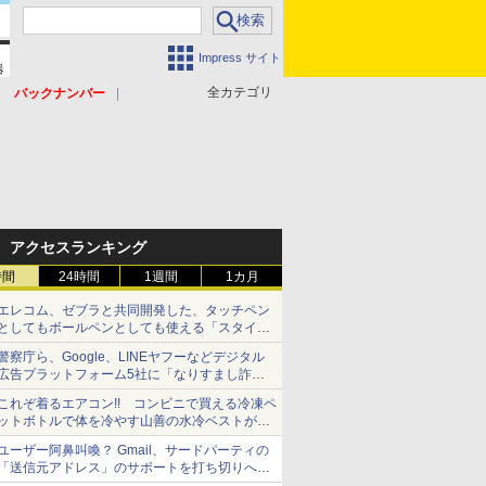
Impress サイト
全カテゴリ
バックナンバー
アクセスランキング
時間
24時間
1週間
1カ月
エレコム、ゼブラと共同開発した、タッチペン
としてもボールペンとしても使える「スタイラ
スツーウェイ」発売 iPadにも紙にも、持ち替
警察庁ら、Google、LINEヤフーなどデジタル
えずに書き込める
広告プラットフォーム5社に「なりすまし詐欺
広告」対策強化を要請 著名人の写真や映像を
これぞ着るエアコン!! コンビニで買える冷凍ペ
使った投資詐欺などへの対策として
ットボトルで体を冷やす山善の水冷ベストがロ
ードバイクにちょうどいい【ぼっち・ざ・ろー
ユーザー阿鼻叫喚？ Gmail、サードパーティの
ど！その14】【空いた時間でなにしてる？】
「送信元アドレス」のサポートを打ち切りへ
【やじうまWatch】