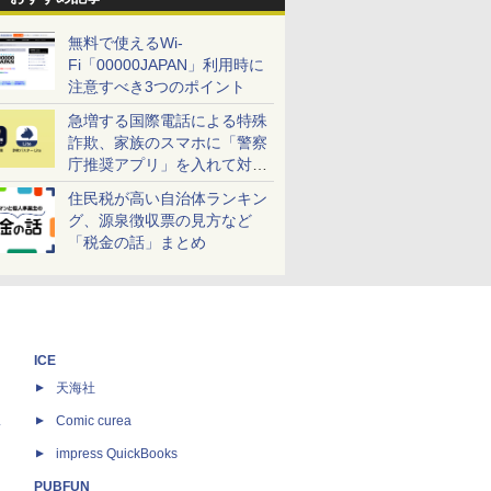
無料で使えるWi-
Fi「00000JAPAN」利用時に
注意すべき3つのポイント
急増する国際電話による特殊
詐欺、家族のスマホに「警察
庁推奨アプリ」を入れて対策
しよう！
住民税が高い自治体ランキン
グ、源泉徴収票の見方など
「税金の話」まとめ
ICE
天海社
ス
Comic curea
impress QuickBooks
PUBFUN