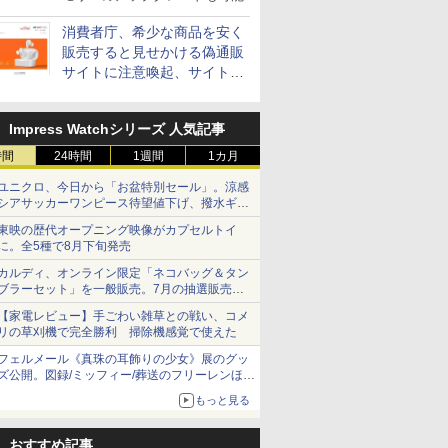
消費者庁、希少な商品を安く
販売すると見せかける偽通販
サイトに注意喚起、サイト名
とドメイン名を公表
Impress Watchシリーズ 人気記事
時間
24時間
1週間
1カ月
ユニクロ、今日から「お盆特別セール」。涼感
シアサッカーワンピース待望値下げ、撥水ギア
ショーツは1990円に
東映の歴代オープニング映像がカプセルトイ
に。全5種で8月下旬発売
カルディ、オンライン限定「ネコバッグ＆タン
ブラーセット」を一般販売。7月の抽選販売の
当選無効分
【家電レビュー】手ごわい雑草との戦い、コメ
リの草刈機で完全勝利 掃除機感覚で使えた
フェルメール《真珠の耳飾りの少女》展のグッ
ズ公開。図録/ミッフィー/葬送のフリーレンほ
か、注目ブランドコラボが実現
もっと見る
おすすめ記事