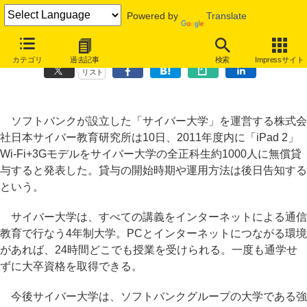
Powered by
Translate
サイバー大学、全正科生約1000人に「iPad 2」を無償貸与
カテゴリ
過去記事
検索
Impressサイト
リスト
ソフトバンクが設立した「サイバー大学」を運営する株式会
社日本サイバー教育研究所は10日、2011年度内に「iPad 2」
Wi-Fi+3Gモデルをサイバー大学の全正科生約1000人に無償貸
与すると発表した。貸与の開始時期や運用方法は後日告知する
という。
サイバー大学は、すべての講義をインターネットによる通信
教育で行なう4年制大学。PCとインターネットにつながる環境
があれば、24時間どこでも授業を受けられる。一度も通学せ
ずに大卒資格を取得できる。
今後サイバー大学は、ソフトバンクグループの大学である強