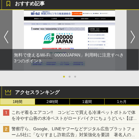
おすすめ記事
無料で使えるWi-Fi「00000JAPAN」利用時に注意すべき
3つのポイント
●
●
●
アクセスランキング
1時間
24時間
1週間
1カ月
これぞ着るエアコン!! コンビニで買える冷凍ペットボトルで体
を冷やす山善の水冷ベストがロードバイクにちょうどいい【ぼっ
ち・ざ・ろーど！その14】【空いた時間でなにしてる？】
警察庁ら、Google、LINEヤフーなどデジタル広告プラットフォ
ーム5社に「なりすまし詐欺広告」対策強化を要請 著名人の写