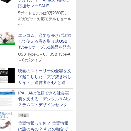
チが安い！ Amazon暮らし
応援サマーSALE
5ポートモデルは3万2380円、
ギガビット対応モデルもセール
中
エレコム、必要な長さに調節
して使える巻き取り式USB
Type-Cケーブル2製品を発売
USB Type-C－C、USB Type-A
－Cの2タイプ
映画のストーリーの全容を文
字起こしした「文字抜き出し
サイト」運営者ら4人と運営
法人に有罪判決
IPA、AIの信頼できる社会実
装を支える「デジタル＆AIシ
ステムズ・デザインセンタ
ー」新設
特集
位置情報って何？ 位置情報
は誰のもの？ AIとの融合で