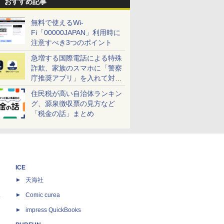
おすすめ記事
無料で使えるWi-
Fi「00000JAPAN」利用時に
注意すべき3つのポイント
急増する国際電話による特殊
詐欺、家族のスマホに「警察
庁推奨アプリ」を入れて対策
しよう！
住民税が高い自治体ランキン
グ、源泉徴収票の見方など
「税金の話」まとめ
ICE
天海社
ス
Comic curea
impress QuickBooks