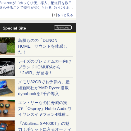
Amazonが「ゆっくり便」導入。配送日を数日
遅らせることで割引が受けられる【やじうま
Watch】
もっと見る
Special Site
鳥肌ものの「DENON
HOME」サウンドを体感し
た！
レイズのプレミアムカー向け
ブランドHOMURAから
「2×9R」が登場！
メモリ32GBでも予算内。産
経新聞社がAMD Ryzen搭載
dynabookを2千台導入
エントリーなのに脅威の実
力!「Osprey」Noble Audioワ
イヤレスイヤフォン4機種を
一気に聴く
「A&ultima SP4000T」の魅
力！ポケットに入るオーディ