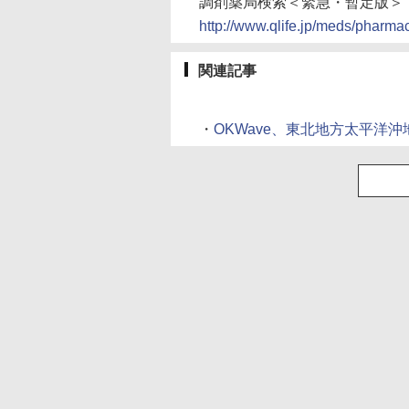
調剤薬局検索＜緊急・暫定版＞
http://www.qlife.jp/meds/pharma
関連記事
・
OKWave、東北地方太平洋沖地