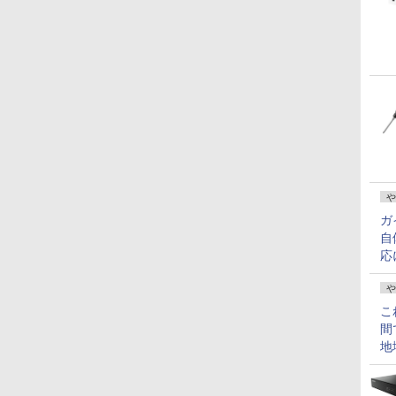
や
ガ
自
応
や
こ
間
地