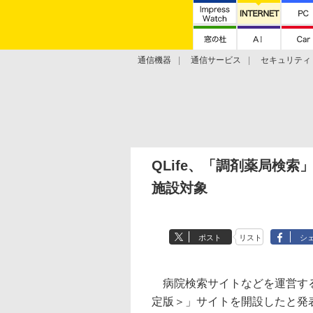
通信機器
通信サービス
セキュリティ
技術動向
QLife、「調剤薬局検索
施設対象
ポスト
リスト
シ
病院検索サイトなどを運営する株
定版＞」サイトを開設したと発