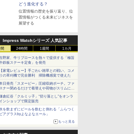
どう進化する？
位置情報の歴史を振り返り、位
置情報がつくる未来ビジネスを
展望する
Impress Watchシリーズ 人気記事
時間
24時間
1週間
1カ月
吉野家、牛リブロースを熱々で提供する「極旨
牛鉄板ステーキ定食」を発売
【家電レビュー】手ごわい雑草との戦い、コメ
リの草刈機で完全勝利 掃除機感覚で使えた
本日発売「スヌーピー」圧縮収納ポーチ。ファ
スナー閉めるだけで着替えや荷物がスリムにま
とまる
鎌倉紅谷「クルミッ子」“切り落とし”をオンラ
インショップで限定販売
水を飲まずにビールを飲むと倒れる「ふらつく
ビアグラスbyよなよなエール」
もっと見る