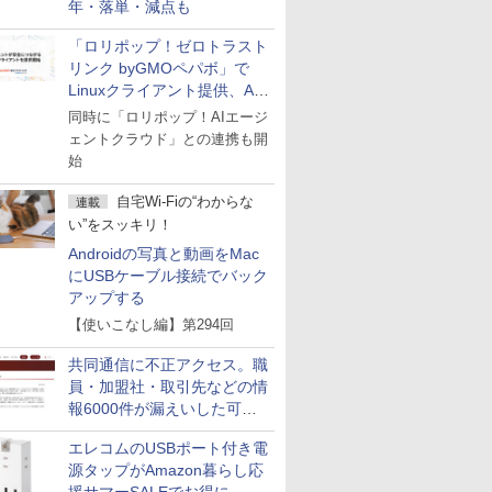
年・落単・減点も
「ロリポップ！ゼロトラスト
リンク byGMOペパボ」で
Linuxクライアント提供、AI
エージェントの接続が容易に
同時に「ロリポップ！AIエージ
ェントクラウド」との連携も開
始
自宅Wi-Fiの“わからな
連載
い”をスッキリ！
Androidの写真と動画をMac
にUSBケーブル接続でバック
アップする
【使いこなし編】第294回
共同通信に不正アクセス。職
員・加盟社・取引先などの情
報6000件が漏えいした可能
性
エレコムのUSBポート付き電
源タップがAmazon暮らし応