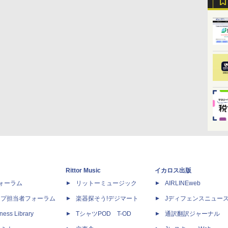
Rittor Music
イカロス出版
dフォーラム
リットーミュージック
AIRLINEweb
ップ担当者フォーラム
楽器探そう!デジマート
Jディフェンスニュー
ness Library
TシャツPOD T-OD
通訳翻訳ジャーナル