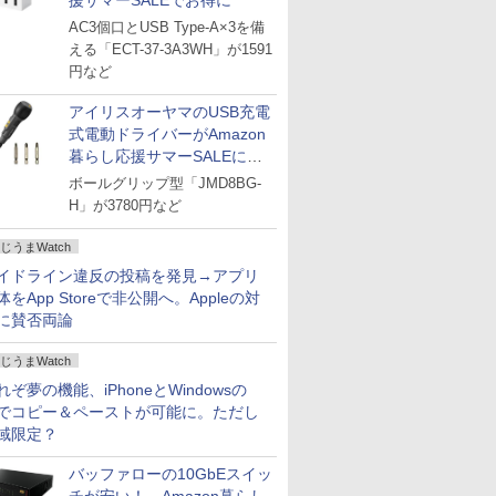
援サマーSALEでお得に
AC3個口とUSB Type-A×3を備
える「ECT-37-3A3WH」が1591
円など
アイリスオーヤマのUSB充電
式電動ドライバーがAmazon
暮らし応援サマーSALEに登
場
ボールグリップ型「JMD8BG-
H」が3780円など
じうまWatch
イドライン違反の投稿を発見→アプリ
体をApp Storeで非公開へ。Appleの対
に賛否両論
じうまWatch
れぞ夢の機能、iPhoneとWindowsの
でコピー＆ペーストが可能に。ただし
域限定？
バッファローの10GbEスイッ