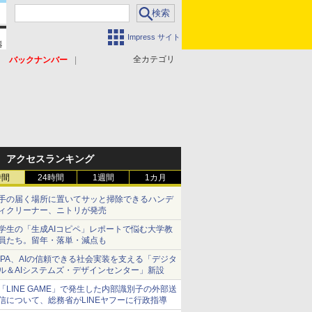
Impress サイト
全カテゴリ
バックナンバー
アクセスランキング
時間
24時間
1週間
1カ月
手の届く場所に置いてサッと掃除できるハンデ
ィクリーナー、ニトリが発売
学生の「生成AIコピペ」レポートで悩む大学教
員たち。留年・落単・減点も
IPA、AIの信頼できる社会実装を支える「デジタ
ル＆AIシステムズ・デザインセンター」新設
「LINE GAME」で発生した内部識別子の外部送
信について、総務省がLINEヤフーに行政指導