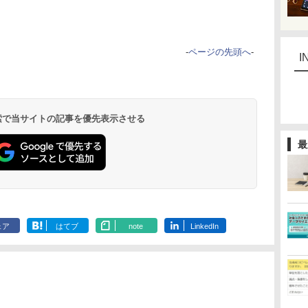
-
ページの先頭へ
-
I
 検索で当サイトの記事を優先表示させる
最
ェア
はてブ
note
LinkedIn