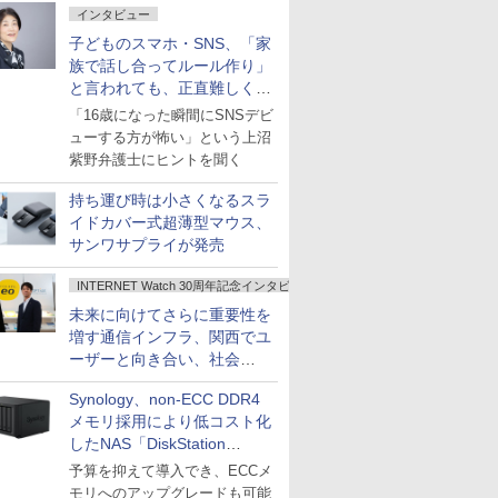
インタビュー
子どものスマホ・SNS、「家
族で話し合ってルール作り」
と言われても、正直難しくな
いですか？
「16歳になった瞬間にSNSデビ
ューする方が怖い」という上沼
紫野弁護士にヒントを聞く
持ち運び時は小さくなるスラ
イドカバー式超薄型マウス、
サンワサプライが発売
INTERNET Watch 30周年記念インタビュー
未来に向けてさらに重要性を
増す通信インフラ、関西でユ
ーザーと向き合い、社会
の“あたらしい”を起動し続け
Synology、non-ECC DDR4
る～オプテージ
メモリ採用により低コスト化
したNAS「DiskStation
neo+」シリーズ
予算を抑えて導入でき、ECCメ
モリへのアップグレードも可能