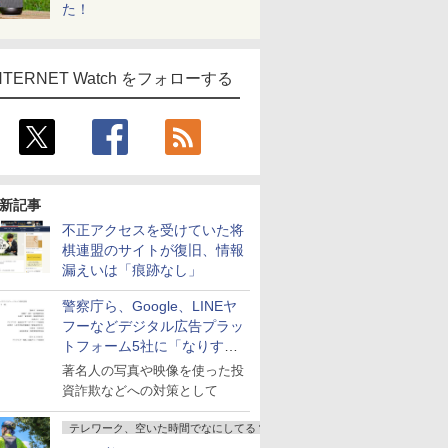
た！
NTERNET Watch をフォローする
新記事
不正アクセスを受けていた将
棋連盟のサイトが復旧、情報
漏えいは「痕跡なし」
警察庁ら、Google、LINEヤ
フーなどデジタル広告プラッ
トフォーム5社に「なりすま
し詐欺広告」対策強化を要請
著名人の写真や映像を使った投
資詐欺などへの対策として
テレワーク、空いた時間でなにしてる？