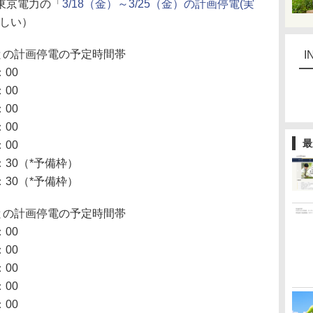
東京電力の「
3/18（金）～3/25（金）の計画停電(実
ほしい）
との計画停電の予定時間帯
I
00
00
00
00
最
00
30（*予備枠）
30（*予備枠）
との計画停電の予定時間帯
00
00
00
00
00