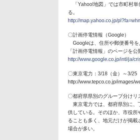
「Yahoo!地図」では市町村
る。
http://map.yahoo.co.jp/pl?fa=w
〇計画停電情報（Google）
Googleは、住所や郵便番号
「計画停電情報」のページを公
http://www.google.co.jp/intl/ja
〇東京電力：3/18（金）～3/
http://www.tepco.co.jp/images/
〇都府県県別のグループ分けリ
東京電力では、都府県別に、丁目
供している。そのほか、市役所
ることも多く、地元だけが掲載
場合が多い。