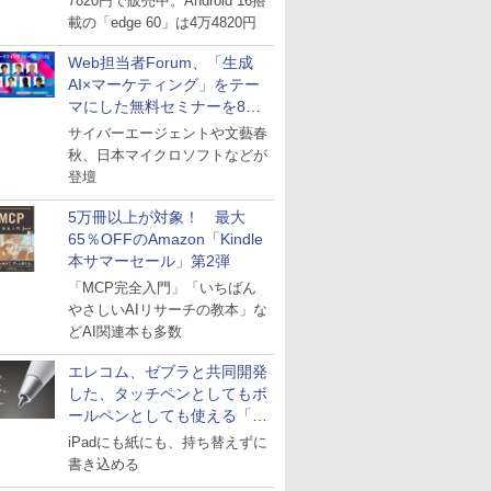
7820円で販売中。Android 16搭
載の「edge 60」は4万4820円
Web担当者Forum、「生成
AI×マーケティング」をテー
マにした無料セミナーを8月
27日にオンライン開催
サイバーエージェントや文藝春
秋、日本マイクロソフトなどが
登壇
5万冊以上が対象！ 最大
65％OFFのAmazon「Kindle
本サマーセール」第2弾
「MCP完全入門」「いちばん
やさしいAIリサーチの教本」な
どAI関連本も多数
エレコム、ゼブラと共同開発
した、タッチペンとしてもボ
ールペンとしても使える「ス
タイラスツーウェイ」発売
iPadにも紙にも、持ち替えずに
書き込める