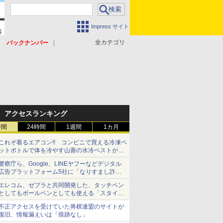
Impress サイト
全カテゴリ
バックナンバー
アクセスランキング
時間
24時間
1週間
1カ月
これぞ着るエアコン!! コンビニで買える冷凍ペ
ットボトルで体を冷やす山善の水冷ベストがロ
ードバイクにちょうどいい【ぼっち・ざ・ろー
警察庁ら、Google、LINEヤフーなどデジタル
ど！その14】【空いた時間でなにしてる？】
広告プラットフォーム5社に「なりすまし詐欺
広告」対策強化を要請 著名人の写真や映像を
エレコム、ゼブラと共同開発した、タッチペン
使った投資詐欺などへの対策として
としてもボールペンとしても使える「スタイラ
スツーウェイ」発売 iPadにも紙にも、持ち替
不正アクセスを受けていた将棋連盟のサイトが
えずに書き込める
復旧、情報漏えいは「痕跡なし」