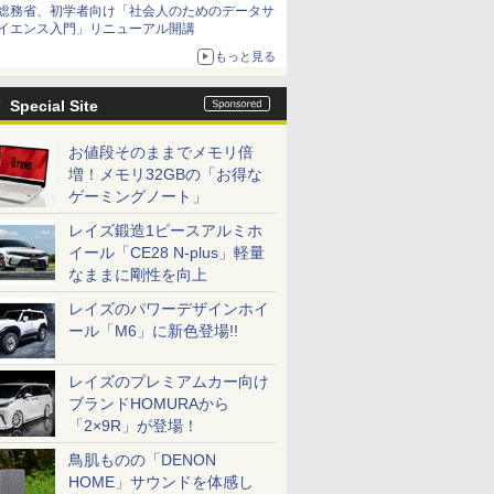
総務省、初学者向け「社会人のためのデータサ
イエンス入門」リニューアル開講
もっと見る
Special Site
お値段そのままでメモリ倍
増！メモリ32GBの「お得な
ゲーミングノート」
レイズ鍛造1ピースアルミホ
イール「CE28 N-plus」軽量
なままに剛性を向上
レイズのパワーデザインホイ
ール「M6」に新色登場!!
レイズのプレミアムカー向け
ブランドHOMURAから
「2×9R」が登場！
鳥肌ものの「DENON
HOME」サウンドを体感し