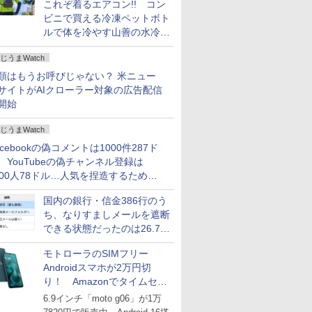
これぞ着るエアコン!! コン
ビニで買える冷凍ペットボト
ルで体を冷やす山善の水冷ベ
ストがロードバイクにちょう
じうまWatch
どいい【ぼっち・ざ・ろー
ど！その14】
類はもうお呼びじゃない？ 米ニュー
サイトがAIクローラー対象の広告配信
開始
じうまWatch
acebookの偽コメントは1000件287ド
、YouTubeの偽チャンネル登録は
000人78ドル…人気を捏造するための
格リストが公開中
国内の銀行・信金386行のう
ち、なりすましメールを遮断
できる状態だったのは26.7％
にとどまる～GMOブランド
モトローラのSIMフリー
セキュリティ調査
Androidスマホが2万円切
り！ Amazonでタイムセー
ル
6.9インチ「moto g06」が1万