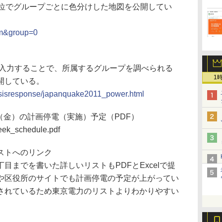
単位でグループごとに色分けした地図を公開してい
hm&group=0
を入力することで、所属するグループを調べられる
1
開している。
/crisisresponse/japanquake2011_power.html
25（金）の計画停電（実施）予定（PDF）
week_schedule.pdf
ストへのリンク
までを書いた詳しいリストもPDFとExcelで提
や区役所のサイトでも計画停電の予定が上がってい
されているため東京電力のリストよりわかりやすい