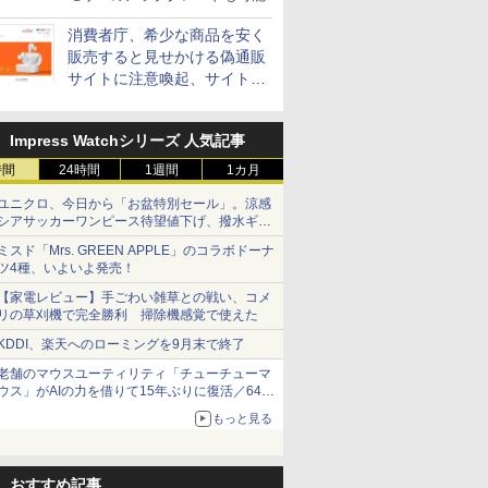
消費者庁、希少な商品を安く
販売すると見せかける偽通販
サイトに注意喚起、サイト名
とドメイン名を公表
Impress Watchシリーズ 人気記事
時間
24時間
1週間
1カ月
ユニクロ、今日から「お盆特別セール」。涼感
シアサッカーワンピース待望値下げ、撥水ギア
ショーツは1990円に
ミスド「Mrs. GREEN APPLE」のコラボドーナ
ツ4種、いよいよ発売！
【家電レビュー】手ごわい雑草との戦い、コメ
リの草刈機で完全勝利 掃除機感覚で使えた
KDDI、楽天へのローミングを9月末で終了
老舗のマウスユーティリティ「チューチューマ
ウス」がAIの力を借りて15年ぶりに復活／64bit
化、Windows 10/11、「Chrome」も走り回
もっと見る
る。復活記念で2026年末まで500円
おすすめ記事