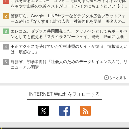
これぞ着るエアコン!! コンビニで買える冷凍ペットボトルで体
を冷やす山善の水冷ベストがロードバイクにちょうどいい【ぼっ
ち・ざ・ろーど！その14】【空いた時間でなにしてる？】
警察庁ら、Google、LINEヤフーなどデジタル広告プラットフォ
ーム5社に「なりすまし詐欺広告」対策強化を要請 著名人の写
真や映像を使った投資詐欺などへの対策として
エレコム、ゼブラと共同開発した、タッチペンとしてもボールペ
ンとしても使える「スタイラスツーウェイ」発売 iPadにも紙に
も、持ち替えずに書き込める
不正アクセスを受けていた将棋連盟のサイトが復旧、情報漏えい
は「痕跡なし」
総務省、初学者向け「社会人のためのデータサイエンス入門」リ
ニューアル開講
もっと見る
INTERNET Watch をフォローする