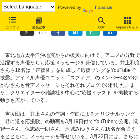
Powered by
Translate
声優が震災復興を応援、クリエイターらのイラスト公開も広がる
カテゴリ
過去記事
検索
Impressサイト
リスト
東北地方太平洋沖地震からの復興に向けて、アニメの分野で
活躍する声優たちも応援メッセージを発信している。井上和彦
さんら16名は「声援団」を結成して応援ソングをYouTubeで
披露。アイドル声優ユニット「スフィア」のメンバー4名やゆ
かなさんも音声メッセージをそれぞれブログで公開した。ま
た、クリエイターや雑誌社を中心に“応援イラスト”を掲載する
動きも広がっている。
声援団は、井上さんの作詞・作曲によるオリジナルソング
「君に送る応援歌」の動画を3月19日付でYouTubeで公開。関
智一さん、保志総一朗さん、沢城みゆきさんら16名が合唱す
るとともに、メッセージを寄せている。3月22日には、さらに