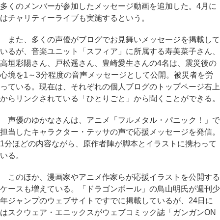
多くのメンバーが参加したメッセージ動画を追加した。4月に
はチャリティーライブも実施するという。
また、多くの声優がブログでお見舞いメッセージを掲載して
いるが、音楽ユニット「スフィア」に所属する寿美菜子さん、
高垣彩陽さん、戸松遥さん、豊崎愛生さんの4名は、震災後の
心境を1～3分程度の音声メッセージとして公開。被災者を労
っている。現在は、それぞれの個人ブログのトップページ右上
からリンクされている「ひとりごと」から聞くことができる。
声優のゆかなさんは、アニメ「フルメタル・パニック！」で
担当したキャラクター・テッサの声で応援メッセージを発信。
1分ほどの内容ながら、原作者陣が脚本とイラストに携わって
いる。
このほか、漫画家やアニメ作家らが応援イラストを公開する
ケースも増えている。「ドラゴンボール」の鳥山明氏が週刊少
年ジャンプのウェブサイトですでに掲載しているが、24日に
はスクウェア・エニックスがウェブコミック誌「ガンガンON