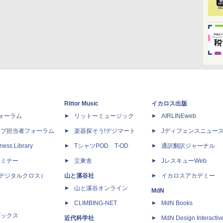
Rittor Music
イカロス出版
dフォーラム
リットーミュージック
AIRLINEweb
ップ担当者フォーラム
楽器探そう!デジマート
Jディフェンスニュー
ness Library
TシャツPOD T-OD
通訳翻訳ジャーナル
セミナー
立東舎
JレスキューWeb
 X（デジタルクロス）
山と溪谷社
イカロスアカデミー
山と溪谷オンライン
MdN
CLIMBING-NET
MdN Books
ブックス
近代科学社
MdN Design Interactiv