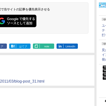
 検索で当サイトの記事を優先表示させる
や
ユ
テ
打
や
ェア
はてブ
note
LinkedIn
見
イ
発
/2011/03/blog-post_31.html