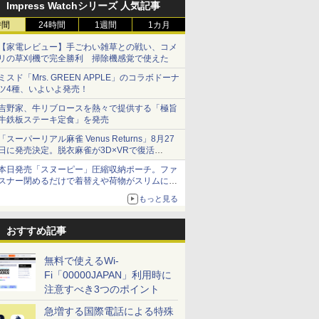
Impress Watchシリーズ 人気記事
時間
24時間
1週間
1カ月
【家電レビュー】手ごわい雑草との戦い、コメ
リの草刈機で完全勝利 掃除機感覚で使えた
ミスド「Mrs. GREEN APPLE」のコラボドーナ
ツ4種、いよいよ発売！
吉野家、牛リブロースを熱々で提供する「極旨
牛鉄板ステーキ定食」を発売
「スーパーリアル麻雀 Venus Returns」8月27
日に発売決定。脱衣麻雀が3D×VRで復活
発売から2週間は20%オフになるセールが実施
本日発売「スヌーピー」圧縮収納ポーチ。ファ
スナー閉めるだけで着替えや荷物がスリムにま
とまる
もっと見る
おすすめ記事
無料で使えるWi-
Fi「00000JAPAN」利用時に
注意すべき3つのポイント
急増する国際電話による特殊