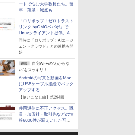
ートで悩む大学教員たち。留
年・落単・減点も
「ロリポップ！ゼロトラスト
リンク byGMOペパボ」で
Linuxクライアント提供、AI
エージェントの接続が容易に
同時に「ロリポップ！AIエージ
ェントクラウド」との連携も開
始
自宅Wi-Fiの“わからな
連載
い”をスッキリ！
Androidの写真と動画をMac
にUSBケーブル接続でバック
アップする
【使いこなし編】第294回
共同通信に不正アクセス。職
員・加盟社・取引先などの情
報6000件が漏えいした可能
性