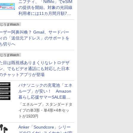
ニフティ、「NifMo」でeSIM
の提供を開始。対象の光回線
利用者には11カ月間月額770
円割引のキャンペーン
じうまWatch
ーザー阿鼻叫喚？ Gmail、サードパー
ィの「送信元アドレス」のサポートを
ち切りへ
じうまWatch
た目は既視感ありまくりなレトロデザ
ン、でもビデオ通話にも対応した日本
のチャットアプリが登場
パナソニックの充電池「エネ
ループ」が安い！ Amazon
暮らし応援サマーSALE最終
日
「エネループ」スタンダードタ
イプの単3形・単4形×4本セッ
トが1920円
Anker「Soundcore」シリー