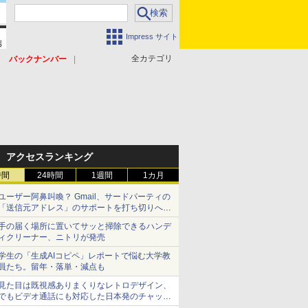
Impress サイト
全カテゴリ
バックナンバー
アクセスランキング
時間
24時間
1週間
1カ月
ユーザー阿鼻叫喚？ Gmail、サードパーティの
「送信元アドレス」のサポートを打ち切りへ
【やじうまWatch】
手の届く場所に置いてサッと掃除できるハンデ
ィクリーナー、ニトリが発売
学生の「生成AIコピペ」レポートで悩む大学教
員たち。留年・落単・減点も
見た目は既視感ありまくりなレトロデザイン、
でもビデオ通話にも対応した日本発のチャット
アプリが登場【やじうまWatch】