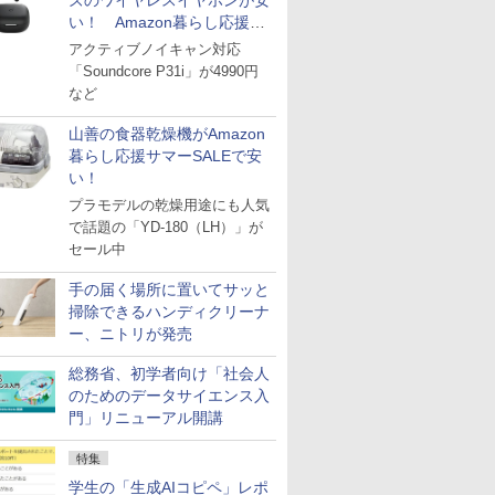
ズのワイヤレスイヤホンが安
い！ Amazon暮らし応援サ
マーSALE
アクティブノイキャン対応
「Soundcore P31i」が4990円
など
山善の食器乾燥機がAmazon
暮らし応援サマーSALEで安
い！
プラモデルの乾燥用途にも人気
で話題の「YD-180（LH）」が
セール中
手の届く場所に置いてサッと
掃除できるハンディクリーナ
ー、ニトリが発売
総務省、初学者向け「社会人
のためのデータサイエンス入
門」リニューアル開講
特集
学生の「生成AIコピペ」レポ