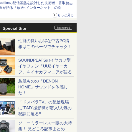
radikoの配信基盤を設計した技術者、香取啓志
氏が語る「放送×インターネット」の次
もっと見る
Special Site
性能の良いお得な中古PC情
報はこのページでチェック！
SOUNDPEATSのイヤカフ型
イヤフォン「UU2イヤーカ
フ」をイヤカフマニアが語る
鳥肌ものの「DENON
HOME」サウンドを体感し
た！
「ドスパラTV」の配信現場
に“PAD”撮影班が潜入!人気の
秘訣に迫る!!
ソニーミラーレス一眼の大特
集！ 見どころ記事まとめ