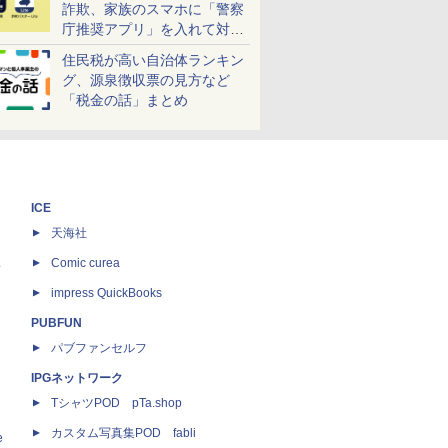
詐欺、家族のスマホに「警察
庁推奨アプリ」を入れて対策
しよう！
住民税が高い自治体ランキン
グ、源泉徴収票の見方など
「税金の話」まとめ
ICE
天海社
ス
Comic curea
impress QuickBooks
PUBFUN
パブファンセルフ
IPGネットワーク
TシャツPOD pTa.shop
カスタム写真集POD fabli
e