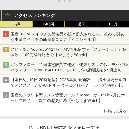
●
●
●
アクセスランキング
1時間
24時間
1週間
1カ月
国産10GbEスイッチの新製品が続々投入される中、改めて割安
な中華スイッチの価値を見直す【イニシャルB】
スピッツ、YouTubeで24時間MVを配信する「ステーション」を
開設―100万登録記念で【やじうまWatch】
バッファロー、半固体電解質で発火・発煙リスクの低いモバイル
バッテリー「BMPBSA10000」シリーズの店頭販売を9月上旬に
開始
【本日8月10日 20時配信】2026年夏 最新版！ 清水理史が本気
でオススメしたいWi-Fiルーターはどれか？ ライブで解説【清
水理史の「イニシャルB」チャンネル】
国産のクラウド型タスク管理ツール「Jooto」が2027年7月にサ
ービス終了、十数年の歴史に幕【やじうまWatch】
もっと見る
INTERNET Watch をフォローする