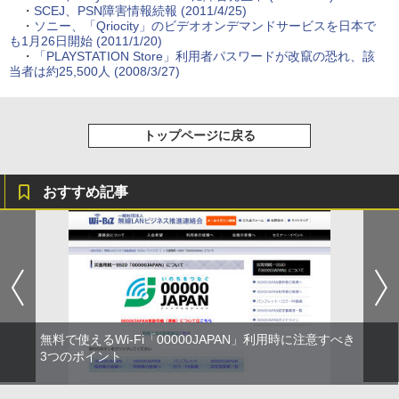
・
SCEJ、PSN障害情報続報 (2011/4/25)
・
ソニー、「Qriocity」のビデオオンデマンドサービスを日本で
も1月26日開始 (2011/1/20)
・
「PLAYSTATION Store」利用者パスワードが改竄の恐れ、該
当者は約25,500人 (2008/3/27)
トップページに戻る
おすすめ記事
無料で使えるWi-Fi「00000JAPAN」利用時に注意すべき
3つのポイント