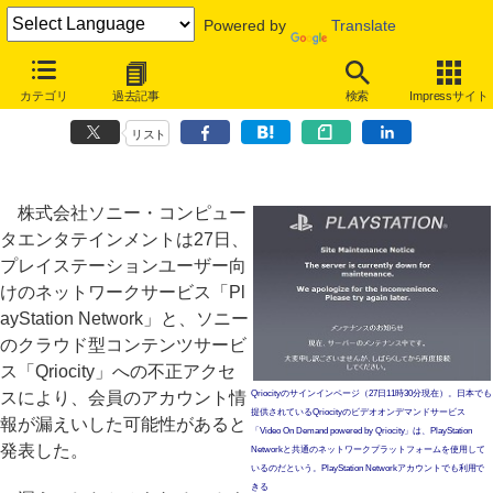
Powered by
Translate
「PlayStation Network」に不正アクセス、アカウント情報漏えいの可
カテゴリ
過去記事
検索
Impressサイト
能性
リスト
株式会社ソニー・コンピュー
タエンタテインメントは27日、
プレイステーションユーザー向
けのネットワークサービス「Pl
ayStation Network」と、ソニー
のクラウド型コンテンツサービ
ス「Qriocity」への不正アクセ
スにより、会員のアカウント情
Qriocityのサインインページ（27日11時30分現在）。日本でも
提供されているQriocityのビデオオンデマンドサービス
報が漏えいした可能性があると
「Video On Demand powered by Qriocity」は、PlayStation
発表した。
Networkと共通のネットワークプラットフォームを使用して
いるのだという。PlayStation Networkアカウントでも利用で
きる