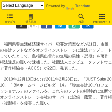
Powered by
Translate
オンラインストレージに「弥生会計」など違法アップロード、男性逮捕
カテゴリ
過去記事
検索
Impressサイト
リスト
福岡県警生活経済課サイバー犯罪対策室などが21日、市販
の会計ソフトなどをオンラインストレージに違法アップロード
していたとして、島根県出雲市の無職の男性（25歳）を著作
権法違反の疑いで逮捕した。社団法人コンピュータソフトウェ
ア著作権協会（ACCS）が22日、発表した。
2010年12月13日および2011年2月28日に、「JUST Suite 20
10」「IBMホームページビルダー14」「弥生会計10プロフェ
ッショナル」のファイルを、これらのソフトの権利者に無断で
オンラインストレージ会社のサーバーに記録・蔵置し、著作権
（複製権）を侵害した疑い。