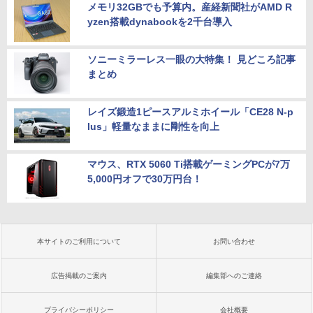
メモリ32GBでも予算内。産経新聞社がAMD R
yzen搭載dynabookを2千台導入
ソニーミラーレス一眼の大特集！ 見どころ記事
まとめ
レイズ鍛造1ピースアルミホイール「CE28 N-p
lus」軽量なままに剛性を向上
マウス、RTX 5060 Ti搭載ゲーミングPCが7万
5,000円オフで30万円台！
本サイトのご利用について
お問い合わせ
広告掲載のご案内
編集部へのご連絡
プライバシーポリシー
会社概要