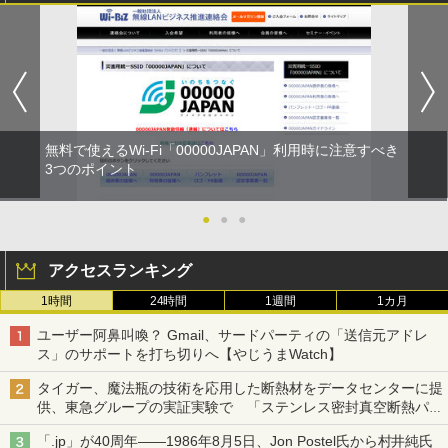
無料で使えるWi-Fi「00000JAPAN」利用時に注意すべき
3つのポイント
●
●
●
アクセスランキング
1時間
24時間
1週間
1カ月
ユーザー阿鼻叫喚？ Gmail、サードパーティの「送信元アドレ
ス」のサポートを打ち切りへ【やじうまWatch】
タイガー、魔法瓶の技術を応用した断熱材をデータセンターに提
供、東急グループの実証実験で 「ステンレス密封真空断熱パネ
ル TIVIP」
「.jp」が40周年――1986年8月5日、Jon Postel氏から村井純氏