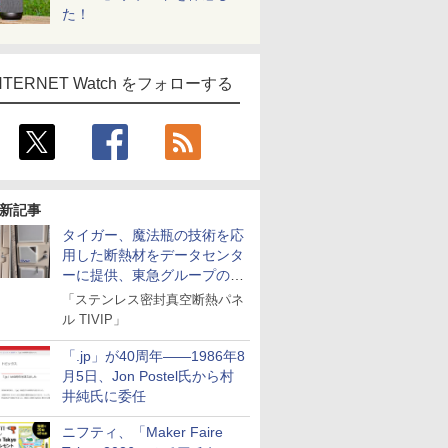
た！
NTERNET Watch をフォローする
新記事
タイガー、魔法瓶の技術を応
用した断熱材をデータセンタ
ーに提供、東急グループの実
証実験で
「ステンレス密封真空断熱パネ
ル TIVIP」
「.jp」が40周年――1986年8
月5日、Jon Postel氏から村
井純氏に委任
ニフティ、「Maker Faire