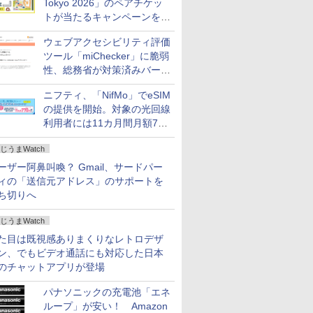
Tokyo 2026」のペアチケッ
トが当たるキャンペーンをX
で実施。8月16日まで
ウェブアクセシビリティ評価
ツール「miChecker」に脆弱
性、総務省が対策済みバージ
ョンへの更新を呼び掛け
ニフティ、「NifMo」でeSIM
の提供を開始。対象の光回線
利用者には11カ月間月額770
円割引のキャンペーン
じうまWatch
ーザー阿鼻叫喚？ Gmail、サードパー
ィの「送信元アドレス」のサポートを
ち切りへ
じうまWatch
た目は既視感ありまくりなレトロデザ
ン、でもビデオ通話にも対応した日本
のチャットアプリが登場
パナソニックの充電池「エネ
ループ」が安い！ Amazon