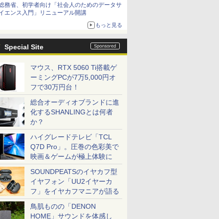
総務省、初学者向け「社会人のためのデータサ
イエンス入門」リニューアル開講
もっと見る
Special Site
マウス、RTX 5060 Ti搭載ゲ
ーミングPCが7万5,000円オ
フで30万円台！
総合オーディオブランドに進
化するSHANLINGとは何者
か？
ハイグレードテレビ「TCL
Q7D Pro」。圧巻の色彩美で
映画＆ゲームが極上体験に
SOUNDPEATSのイヤカフ型
イヤフォン「UU2イヤーカ
フ」をイヤカフマニアが語る
鳥肌ものの「DENON
HOME」サウンドを体感し