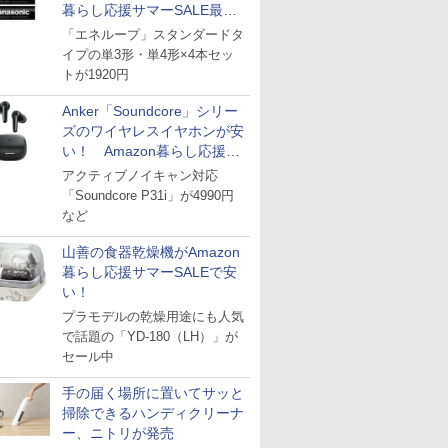
暮らし応援サマーSALE最終
日
「エネループ」スタンダードタ
イプの単3形・単4形×4本セッ
トが1920円
Anker「Soundcore」シリー
ズのワイヤレスイヤホンが安
い！ Amazon暮らし応援サ
マーSALE
アクティブノイキャン対応
「Soundcore P31i」が4990円
など
山善の食器乾燥機がAmazon
暮らし応援サマーSALEで安
い！
プラモデルの乾燥用途にも人気
で話題の「YD-180（LH）」が
セール中
手の届く場所に置いてサッと
掃除できるハンディクリーナ
ー、ニトリが発売