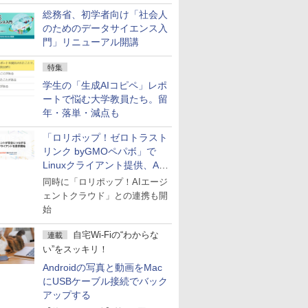
総務省、初学者向け「社会人
のためのデータサイエンス入
門」リニューアル開講
特集
学生の「生成AIコピペ」レポ
ートで悩む大学教員たち。留
年・落単・減点も
「ロリポップ！ゼロトラスト
リンク byGMOペパボ」で
Linuxクライアント提供、AI
エージェントの接続が容易に
同時に「ロリポップ！AIエージ
ェントクラウド」との連携も開
始
自宅Wi-Fiの“わからな
連載
い”をスッキリ！
Androidの写真と動画をMac
にUSBケーブル接続でバック
アップする