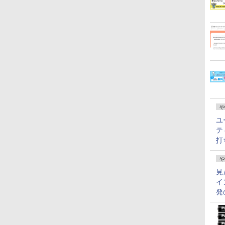
や
ユ
テ
打
や
見
イ
発