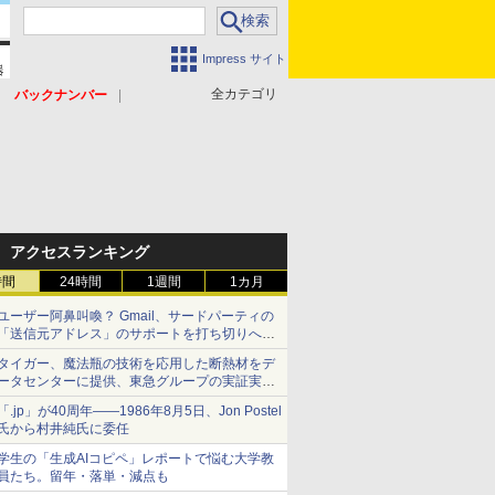
Impress サイト
全カテゴリ
バックナンバー
アクセスランキング
時間
24時間
1週間
1カ月
ユーザー阿鼻叫喚？ Gmail、サードパーティの
「送信元アドレス」のサポートを打ち切りへ
【やじうまWatch】
タイガー、魔法瓶の技術を応用した断熱材をデ
ータセンターに提供、東急グループの実証実験
で 「ステンレス密封真空断熱パネル TIVIP」
「.jp」が40周年――1986年8月5日、Jon Postel
氏から村井純氏に委任
学生の「生成AIコピペ」レポートで悩む大学教
員たち。留年・落単・減点も