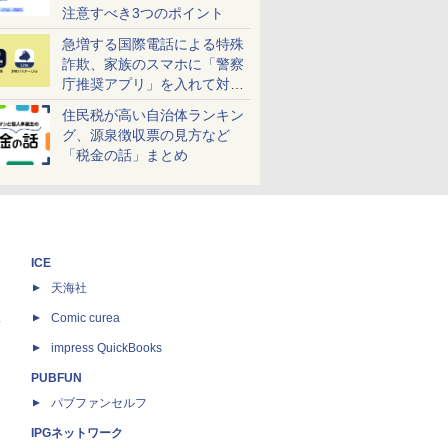
注意すべき3つのポイント
急増する国際電話による特殊
詐欺、家族のスマホに「警察
庁推奨アプリ」を入れて対策
しよう！
住民税が高い自治体ランキン
グ、源泉徴収票の見方など
「税金の話」まとめ
ICE
天海社
ス
Comic curea
impress QuickBooks
PUBFUN
パブファンセルフ
IPGネットワーク