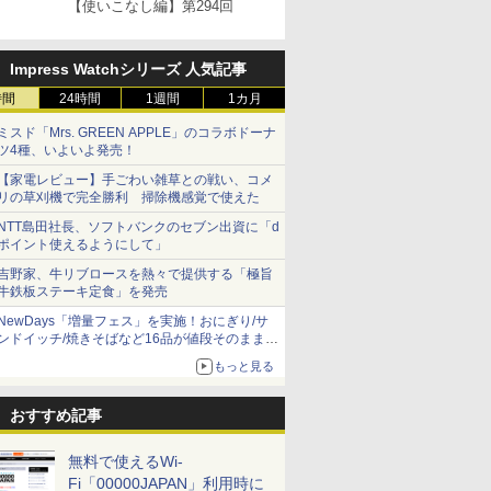
【使いこなし編】第294回
Impress Watchシリーズ 人気記事
時間
24時間
1週間
1カ月
ミスド「Mrs. GREEN APPLE」のコラボドーナ
ツ4種、いよいよ発売！
【家電レビュー】手ごわい雑草との戦い、コメ
リの草刈機で完全勝利 掃除機感覚で使えた
NTT島田社長、ソフトバンクのセブン出資に「d
ポイント使えるようにして」
吉野家、牛リブロースを熱々で提供する「極旨
牛鉄板ステーキ定食」を発売
NewDays「増量フェス」を実施！おにぎり/サ
ンドイッチ/焼きそばなど16品が値段そのままで
ボリュームアップ
もっと見る
おすすめ記事
無料で使えるWi-
Fi「00000JAPAN」利用時に