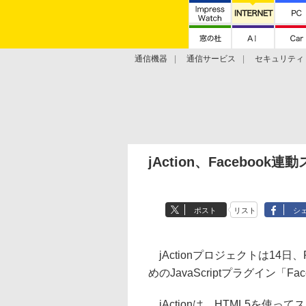
通信機器
通信サービス
セキュリティ
技術動向
jAction、Facebo
ポスト
リスト
シ
jActionプロジェクトは14日
めのJavaScriptプラグイン「F
jActionは、HTML5を使