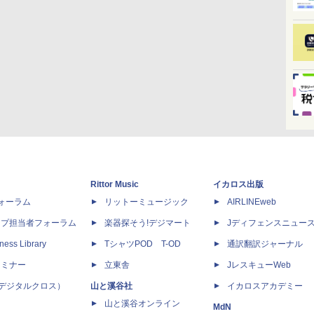
Rittor Music
イカロス出版
dフォーラム
リットーミュージック
AIRLINEweb
ップ担当者フォーラム
楽器探そう!デジマート
Jディフェンスニュー
ness Library
TシャツPOD T-OD
通訳翻訳ジャーナル
セミナー
立東舎
JレスキューWeb
 X（デジタルクロス）
山と溪谷社
イカロスアカデミー
山と溪谷オンライン
MdN