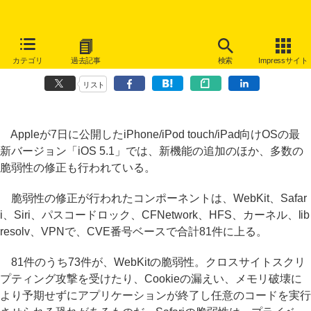
「iOS 5.1」では多数の脆弱性修正も、パスコードロック回避の問題な
カテゴリ
過去記事
検索
Impressサイト
ど
リスト
Appleが7日に公開したiPhone/iPod touch/iPad向けOSの最
新バージョン「iOS 5.1」では、新機能の追加のほか、多数の
脆弱性の修正も行われている。
脆弱性の修正が行われたコンポーネントは、WebKit、Safar
i、Siri、パスコードロック、CFNetwork、HFS、カーネル、lib
resolv、VPNで、CVE番号ベースで合計81件に上る。
81件のうち73件が、WebKitの脆弱性。クロスサイトスクリ
プティング攻撃を受けたり、Cookieの漏えい、メモリ破壊に
より予期せずにアプリケーションが終了し任意のコードを実行