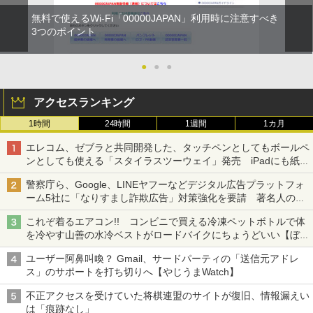
無料で使えるWi-Fi「00000JAPAN」利用時に注意すべき
3つのポイント
●
●
●
アクセスランキング
1時間
24時間
1週間
1カ月
エレコム、ゼブラと共同開発した、タッチペンとしてもボールペ
ンとしても使える「スタイラスツーウェイ」発売 iPadにも紙に
も、持ち替えずに書き込める
警察庁ら、Google、LINEヤフーなどデジタル広告プラットフォ
ーム5社に「なりすまし詐欺広告」対策強化を要請 著名人の写
真や映像を使った投資詐欺などへの対策として
これぞ着るエアコン!! コンビニで買える冷凍ペットボトルで体
を冷やす山善の水冷ベストがロードバイクにちょうどいい【ぼっ
ち・ざ・ろーど！その14】【空いた時間でなにしてる？】
ユーザー阿鼻叫喚？ Gmail、サードパーティの「送信元アドレ
ス」のサポートを打ち切りへ【やじうまWatch】
不正アクセスを受けていた将棋連盟のサイトが復旧、情報漏えい
は「痕跡なし」