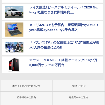
レイズ鍛造1ピースアルミホイール「CE28 N-p
lus」軽量なままに剛性を向上
メモリ32GBでも予算内。産経新聞社がAMD R
yzen搭載dynabookを2千台導入
「ドスパラTV」の配信現場に“PAD”撮影班が潜
入!人気の秘訣に迫る!!
マウス、RTX 5060 Ti搭載ゲーミングPCが7万
5,000円オフで30万円台！
本サイトのご利用について
お問い合わせ
広告掲載のご案内
編集部へのご連絡