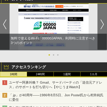
無料で使えるWi-Fi「00000JAPAN」利用時に注意すべき
3つのポイント
●
●
●
アクセスランキング
1時間
24時間
1週間
1カ月
ユーザー阿鼻叫喚？ Gmail、サードパーティの「送信元アドレ
ス」のサポートを打ち切りへ【やじうまWatch】
「.jp」が40周年――1986年8月5日、Jon Postel氏から村井純氏
に委任