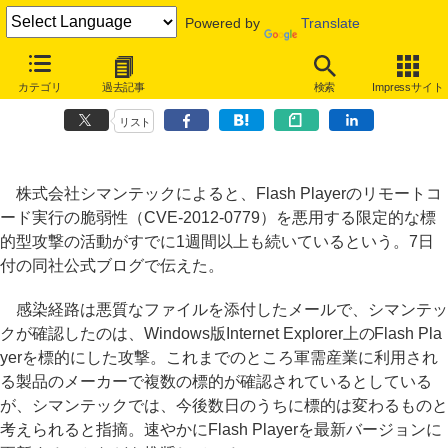
Powered by
Translate
Flash Playerのゼロデイ脆弱性、軍需産業メーカー標的、ただし今後変
カテゴリ
過去記事
検索
Impressサイト
化も
リスト
株式会社シマンテックによると、Flash Playerのリモートコ
ード実行の脆弱性（CVE-2012-0779）を悪用する限定的な標
的型攻撃の活動がすでに1週間以上も続いているという。7日
付の同社公式ブログで伝えた。
感染経路は悪質なファイルを添付したメールで、シマンテッ
クが確認したのは、Windows版Internet Explorer上のFlash Pla
yerを標的にした攻撃。これまでのところ軍需産業に利用され
る製品のメーカーで複数の標的が確認されているとしている
が、シマンテックでは、今後数日のうちに標的は変わるものと
考えられると指摘。速やかにFlash Playerを最新バージョンに