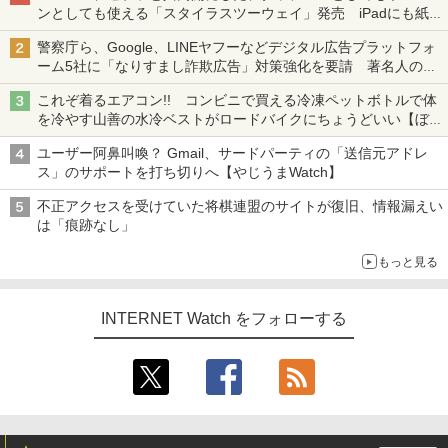
ンとしても使える「スタイラスツーウェイ」発売 iPadにも紙に
も、持ち替えずに書き込める
警察庁ら、Google、LINEヤフーなどデジタル広告プラットフォ
ーム5社に「なりすまし詐欺広告」対策強化を要請 著名人の写
真や映像を使った投資詐欺などへの対策として
これぞ着るエアコン!! コンビニで買える冷凍ペットボトルで体
を冷やす山善の水冷ベストがロードバイクにちょうどいい【ぼっ
ち・ざ・ろーど！その14】【空いた時間でなにしてる？】
ユーザー阿鼻叫喚？ Gmail、サードパーティの「送信元アドレ
ス」のサポートを打ち切りへ【やじうまWatch】
不正アクセスを受けていた将棋連盟のサイトが復旧、情報漏えい
は「痕跡なし」
もっと見る
INTERNET Watch をフォローする