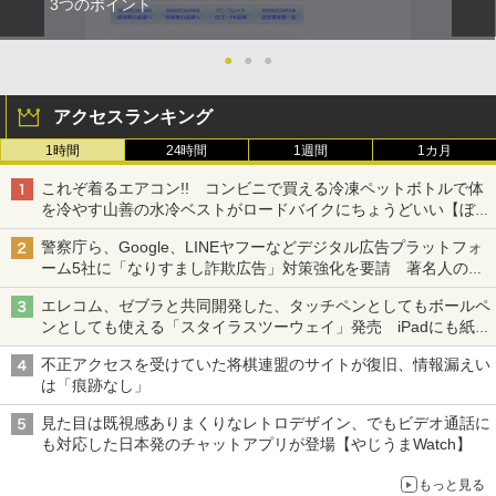
3つのポイント
●
●
●
アクセスランキング
1時間
24時間
1週間
1カ月
これぞ着るエアコン!! コンビニで買える冷凍ペットボトルで体
を冷やす山善の水冷ベストがロードバイクにちょうどいい【ぼっ
ち・ざ・ろーど！その14】【空いた時間でなにしてる？】
警察庁ら、Google、LINEヤフーなどデジタル広告プラットフォ
ーム5社に「なりすまし詐欺広告」対策強化を要請 著名人の写
真や映像を使った投資詐欺などへの対策として
エレコム、ゼブラと共同開発した、タッチペンとしてもボールペ
ンとしても使える「スタイラスツーウェイ」発売 iPadにも紙に
も、持ち替えずに書き込める
不正アクセスを受けていた将棋連盟のサイトが復旧、情報漏えい
は「痕跡なし」
見た目は既視感ありまくりなレトロデザイン、でもビデオ通話に
も対応した日本発のチャットアプリが登場【やじうまWatch】
もっと見る