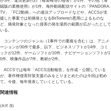
が3件、違法更新代行（複製権等の侵害）が2件、その他（海
賊版の業務使用）が1件。海外動画配信サイトの「PANDORA.
TV」「FC2動画」への違法アップロードなどや、ACCSが支
援した事案では初摘発となるBitTorrentの悪用によるものな
ど、摘発対象となった侵害の発生場所の範囲が広がったとして
いる。
コンテンツのジャンル（1事件での重複を含む）は、アニメ
ーションが30件で最多。以下、ビジネスソフトが14件、コミ
ックが12件、ゲームソフトが10件、ナビゲーションソフトが1
0件、映像作品が7件、教材が2件。
ACCSでは毎年「ACCS活動報告」を作成・公開している
が、著作権侵害対策支援のみをとりまとめたのは今回は初め
て。今後、毎年発表していくとしている。
関連情報
(永沢 茂)