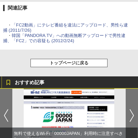
関連記事
・
「FC2動画」にテレビ番組を違法にアップロード、男性ら逮
捕 (2011/7/26)
・
韓国「PANDORA.TV」への動画無断アップロードで男性逮
捕、「FC2」での容疑も (2012/2/24)
トップページに戻る
おすすめ記事
無料で使えるWi-Fi「00000JAPAN」利用時に注意すべき