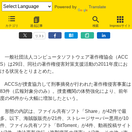
Powered by
Translate
ACCSが捜査協力して刑事摘発に至った著作権侵害事案、2011年度は
カテゴリ
過去記事
検索
Impressサイト
83件
リスト
一般社団法人コンピュータソフトウェア著作権協会（ACC
S）は29日、同社の著作権侵害対策支援活動の2011年度にお
ける状況をとりまとめた。
ACCSが捜査協力して刑事摘発が行われた著作権侵害事案は
83件（広報対象分のみ）。捜査機関の体勢強化により、前年
度の45件から大幅に増加したという。
形態の内訳は、ファイル共有ソフト「Share」が42件で最
多。以下、海賊版販売が21件、ストレージサーバー悪用が10
件、ファイル共有ソフト「BitTorrent」が4件、動画投稿サイト