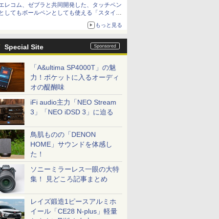
エレコム、ゼブラと共同開発した、タッチペン
「イニシャルB」チャンネル】
としてもボールペンとしても使える「スタイラ
スツーウェイ」発売 iPadにも紙にも、持ち替
もっと見る
えずに書き込める
Special Site
「A&ultima SP4000T」の魅
力！ポケットに入るオーディ
オの醍醐味
iFi audio主力「NEO Stream
3」「NEO iDSD 3」に迫る
鳥肌ものの「DENON
HOME」サウンドを体感し
た！
ソニーミラーレス一眼の大特
集！ 見どころ記事まとめ
レイズ鍛造1ピースアルミホ
イール「CE28 N-plus」軽量