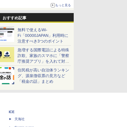
売
もっと見る
おすすめ記事
無料で使えるWi-
Fi「00000JAPAN」利用時に
注意すべき3つのポイント
急増する国際電話による特殊
詐欺、家族のスマホに「警察
庁推奨アプリ」を入れて対策
しよう！
住民税が高い自治体ランキン
グ、源泉徴収票の見方など
「税金の話」まとめ
ICE
天海社