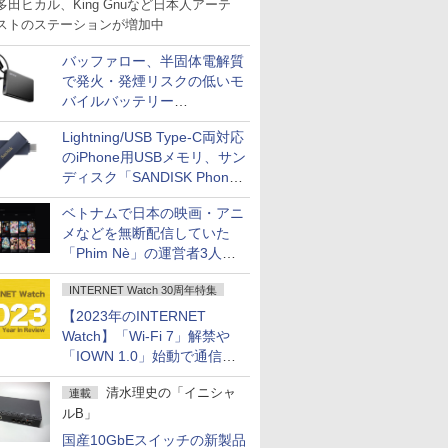
多田ヒカル、King Gnuなど日本人アーテ
ストのステーションが増加中
バッファロー、半固体電解質
で発火・発煙リスクの低いモ
バイルバッテリー
「BMPBSA10000」シリーズ
Lightning/USB Type-C両対応
の店頭販売を9月上旬に開始
のiPhone用USBメモリ、サン
ディスク「SANDISK Phone
Drive for iPhone」発売
ベトナムで日本の映画・アニ
メなどを無断配信していた
「Phim Nè」の運営者3人を
刑事立件
INTERNET Watch 30周年特集
【2023年のINTERNET
Watch】「Wi-Fi 7」解禁や
「IOWN 1.0」始動で通信が
進化、コロナ禍の行動制限も
清水理史の「イニシャ
連載
大幅に緩和へ
ルB」
国産10GbEスイッチの新製品