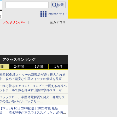
Impress サイト
全カテゴリ
バックナンバー
アクセスランキング
時間
24時間
1週間
1カ月
国産10GbEスイッチの新製品が続々投入される
中、改めて割安な中華スイッチの価値を見直す
【イニシャルB】
これぞ着るエアコン!! コンビニで買える冷凍ペ
ットボトルで体を冷やす山善の水冷ベストがロ
ードバイクにちょうどいい【ぼっち・ざ・ろー
バッファロー、半固体電解質で発火・発煙リス
ど！その14】【空いた時間でなにしてる？】
クの低いモバイルバッテリー
「BMPBSA10000」シリーズの店頭販売を9月
【本日8月10日 20時配信】2026年夏 最新
上旬に開始
版！ 清水理史が本気でオススメしたいWi-Fiル
ーターはどれか？ ライブで解説【清水理史の