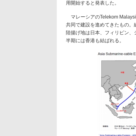
用開始すると発表した。
マレーシアのTelekom Mala
共同で建設を進めてきたもの。総延
陸揚げ地は日本、フィリピン、シ
半期には香港も結ばれる。
「Asia Submarine-cable Expres