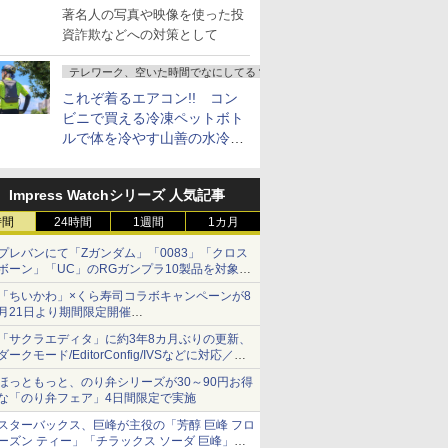
し詐欺広告」対策強化を要請
著名人の写真や映像を使った投
資詐欺などへの対策として
テレワーク、空いた時間でなにしてる？
これぞ着るエアコン!! コン
ビニで買える冷凍ペットボト
ルで体を冷やす山善の水冷ベ
ストがロードバイクにちょう
どいい【ぼっち・ざ・ろー
Impress Watchシリーズ 人気記事
ど！その14】
時間
24時間
1週間
1カ月
プレバンにて「Zガンダム」「0083」「クロス
ボーン」「UC」のRGガンプラ10製品を対象に
した抽選販売が8月10日11時より実施！
「ちいかわ」×くら寿司コラボキャンペーンが8
月21日より期間限定開催
オリジナルの湯呑みや寿司皿が景品に登場！
「サクラエディタ」に約3年8カ月ぶりの更新、
ダークモード/EditorConfig/IVSなどに対応／複
数の脆弱性に対処したセキュリティアップデー
ほっともっと、のり弁シリーズが30～90円お得
ト
な「のり弁フェア」4日間限定で実施
スターバックス、巨峰が主役の「芳醇 巨峰 フロ
ーズン ティー」「チラックス ソーダ 巨峰」発