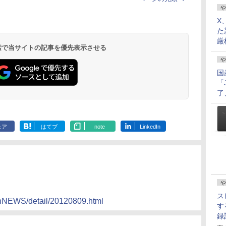
や
X
た
厳
 検索で当サイトの記事を優先表示させる
や
国
「
了
ェア
はてブ
note
LinkedIn
や
ス
thNEWS/detail/20120809.html
す
録