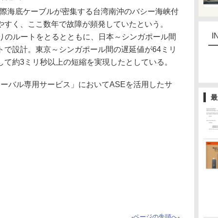
国際海底ケーブルが密集する台湾南沖のバシー海峡付
やすく、ここ数年で故障が頻発していたという。
I
よりのルートをとるとともに、日本～シンガポール間
トで設計。東京～シンガポール間の遅延値が64ミリ
して約3ミリ秒以上の短縮を実現したとしている。
arグローバル専用サービス」においてASEを活用したサ
最
-
ページの先頭へ
-