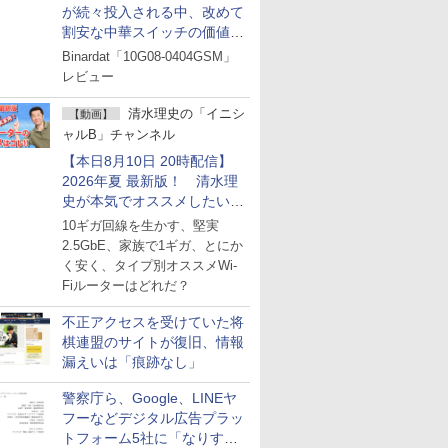
が続々投入される中、改めて
割安な中華スイッチの価値を
見直す
Binardat「10G08-0404GSM」
レビュー
清水理史の「イニシ
【動画】
ャルB」チャンネル
【本日8月10日 20時配信】
2026年夏 最新版！ 清水理
史が本気でオススメしたい
Wi-Fiルーターはどれか？
10ギガ回線を生かす、堅実
ライブで解説
2.5GbE、家族で1ギガ、とにか
く安く、タイプ別オススメWi-
Fiルーターはどれだ？
不正アクセスを受けていた将
棋連盟のサイトが復旧、情報
漏えいは「痕跡なし」
警察庁ら、Google、LINEヤ
フーなどデジタル広告プラッ
トフォーム5社に「なりすま