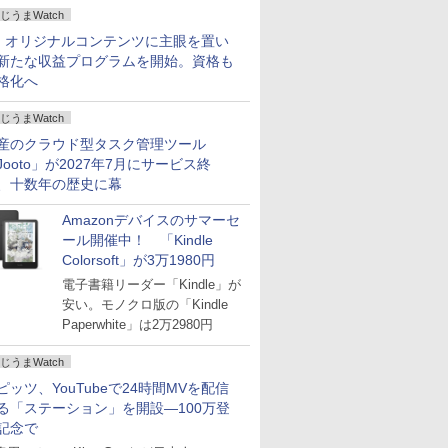
じうまWatch
、オリジナルコンテンツに主眼を置い
新たな収益プログラムを開始。資格も
格化へ
じうまWatch
産のクラウド型タスク管理ツール
Jooto」が2027年7月にサービス終
、十数年の歴史に幕
Amazonデバイスのサマーセ
ール開催中！ 「Kindle
Colorsoft」が3万1980円
電子書籍リーダー「Kindle」が
安い。モノクロ版の「Kindle
Paperwhite」は2万2980円
じうまWatch
ピッツ、YouTubeで24時間MVを配信
る「ステーション」を開設―100万登
記念で