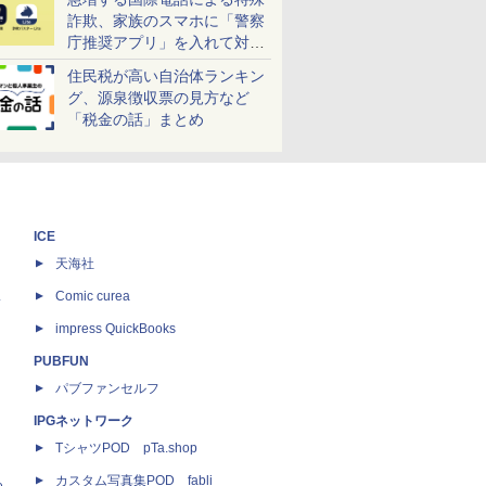
詐欺、家族のスマホに「警察
庁推奨アプリ」を入れて対策
しよう！
住民税が高い自治体ランキン
グ、源泉徴収票の見方など
「税金の話」まとめ
ICE
天海社
ス
Comic curea
impress QuickBooks
PUBFUN
パブファンセルフ
IPGネットワーク
TシャツPOD pTa.shop
カスタム写真集POD fabli