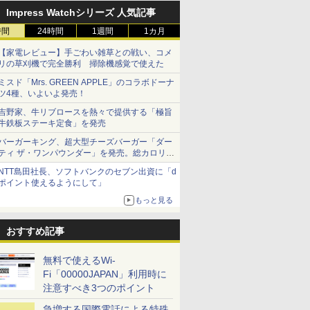
Impress Watchシリーズ 人気記事
時間
24時間
1週間
1カ月
【家電レビュー】手ごわい雑草との戦い、コメ
リの草刈機で完全勝利 掃除機感覚で使えた
ミスド「Mrs. GREEN APPLE」のコラボドーナ
ツ4種、いよいよ発売！
吉野家、牛リブロースを熱々で提供する「極旨
牛鉄板ステーキ定食」を発売
バーガーキング、超大型チーズバーガー「ダー
ティ ザ・ワンパウンダー」を発売。総カロリー
約1656kcal、総重量約527g！
NTT島田社長、ソフトバンクのセブン出資に「d
ポイント使えるようにして」
もっと見る
おすすめ記事
無料で使えるWi-
Fi「00000JAPAN」利用時に
注意すべき3つのポイント
急増する国際電話による特殊