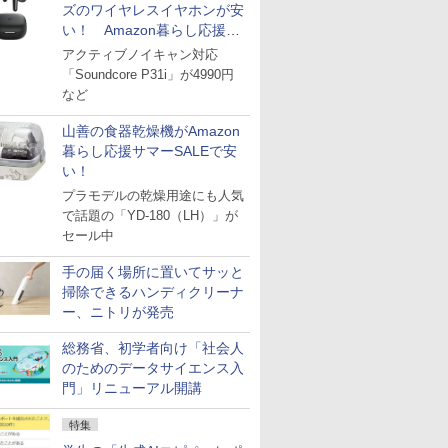
ズのワイヤレスイヤホンが安
い！ Amazon暮らし応援サ
マーSALE
アクティブノイキャン対応
「Soundcore P31i」が4990円
など
山善の食器乾燥機がAmazon
暮らし応援サマーSALEで安
い！
プラモデルの乾燥用途にも人気
で話題の「YD-180（LH）」が
セール中
手の届く場所に置いてサッと
掃除できるハンディクリーナ
ー、ニトリが発売
総務省、初学者向け「社会人
のためのデータサイエンス入
門」リニューアル開講
特集