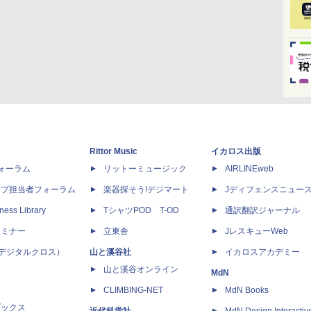
Rittor Music
イカロス出版
dフォーラム
リットーミュージック
AIRLINEweb
ップ担当者フォーラム
楽器探そう!デジマート
Jディフェンスニュー
ness Library
TシャツPOD T-OD
通訳翻訳ジャーナル
セミナー
立東舎
JレスキューWeb
 X（デジタルクロス）
山と溪谷社
イカロスアカデミー
山と溪谷オンライン
MdN
CLIMBING-NET
MdN Books
ブックス