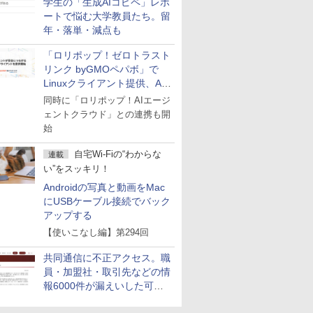
学生の「生成AIコピペ」レポ
ートで悩む大学教員たち。留
年・落単・減点も
「ロリポップ！ゼロトラスト
リンク byGMOペパボ」で
Linuxクライアント提供、AI
エージェントの接続が容易に
同時に「ロリポップ！AIエージ
ェントクラウド」との連携も開
始
自宅Wi-Fiの“わからな
連載
い”をスッキリ！
Androidの写真と動画をMac
にUSBケーブル接続でバック
アップする
【使いこなし編】第294回
共同通信に不正アクセス。職
員・加盟社・取引先などの情
報6000件が漏えいした可能
性