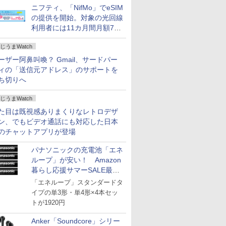
ニフティ、「NifMo」でeSIM
の提供を開始。対象の光回線
利用者には11カ月間月額770
円割引のキャンペーン
じうまWatch
ーザー阿鼻叫喚？ Gmail、サードパー
ィの「送信元アドレス」のサポートを
ち切りへ
じうまWatch
た目は既視感ありまくりなレトロデザ
ン、でもビデオ通話にも対応した日本
のチャットアプリが登場
パナソニックの充電池「エネ
ループ」が安い！ Amazon
暮らし応援サマーSALE最終
日
「エネループ」スタンダードタ
イプの単3形・単4形×4本セッ
トが1920円
Anker「Soundcore」シリー