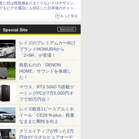
見た目は既視感ありまくりなレトロデザイン、
でもビデオ通話にも対応した日本発のチャット
アプリが登場【やじうまWatch】
もっと見る
Special Site
レイズのプレミアムカー向け
ブランドHOMURAから
「2×9R」が登場！
鳥肌ものの「DENON
HOME」サウンドを体感し
た！
マウス、RTX 5060 Ti搭載ゲ
ーミングPCが7万5,000円オ
フで30万円台！
レイズ鍛造1ピースアルミホ
イール「CE28 N-plus」軽量
なままに剛性を向上
クリエイティブが作った2万
円台の“小さなピュアオーデ