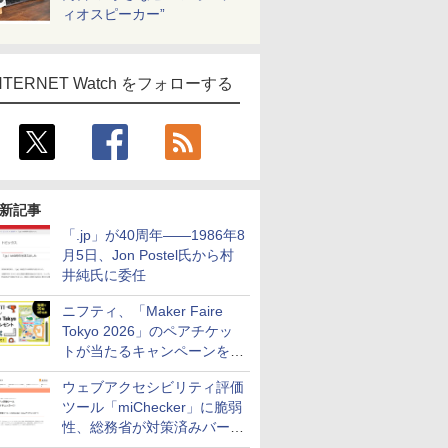
ィオスピーカー”
NTERNET Watch をフォローする
新記事
「.jp」が40周年――1986年8
月5日、Jon Postel氏から村
井純氏に委任
ニフティ、「Maker Faire
Tokyo 2026」のペアチケッ
トが当たるキャンペーンをX
で実施。8月16日まで
ウェブアクセシビリティ評価
ツール「miChecker」に脆弱
性、総務省が対策済みバージ
ョンへの更新を呼び掛け