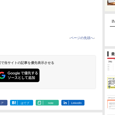
I
-
ページの先頭へ
-
最
 検索で当サイトの記事を優先表示させる
ェア
はてブ
note
LinkedIn