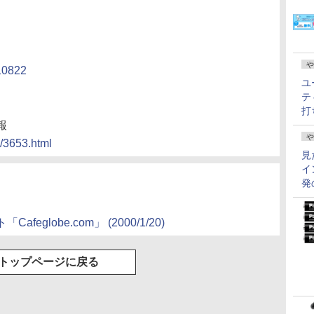
や
/10822
ユ
テ
打
報
や
i/3653.html
見
イ
発
globe.com」 (2000/1/20)
トップページに戻る