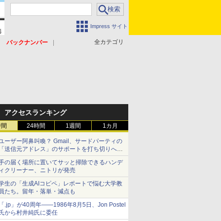
Impress サイト
全カテゴリ
バックナンバー
アクセスランキング
時間
24時間
1週間
1カ月
ユーザー阿鼻叫喚？ Gmail、サードパーティの
「送信元アドレス」のサポートを打ち切りへ
【やじうまWatch】
手の届く場所に置いてサッと掃除できるハンデ
ィクリーナー、ニトリが発売
学生の「生成AIコピペ」レポートで悩む大学教
員たち。留年・落単・減点も
「.jp」が40周年――1986年8月5日、Jon Postel
氏から村井純氏に委任