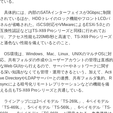
ている。
具体的には、内部のSATAインターフェイスが3Gbpsに制限
されているほか、HDDトレイのロック機能やフロントLCDパ
ネルが省略された。iSCSI対応やVMwareによるESXi 5.0との
互換性認証などはTS-X69 Proシリーズと同様に行われてお
り、アクセス性能も220MB/秒と高速で、TS-X69 Proシリーズ
と遜色ない性能を備えているとのこと。
OS環境は、Windows、Mac、Linux、UNIXのマルチOSに対
応。共有フォルダの作成やユーザーアカウントの管理は直感的
なWeb GUIから行えるので、サーバーやネットワークに関す
る深い知識がなくても管理・運用できるという。加えて、Acti
ve DirectoryやLDAPサーバーとの連携、共有フォルダ集約、R
syncによる暗号化リモートレプリケーションなどの機能を備
える点もTS-X69 Proシリーズと共通している。
ラインアップには2ベイモデル「TS-269L」、4ベイモデル
「TS-469L」、5ベイモデル「TS-569L」、6ベイモデル「TS-