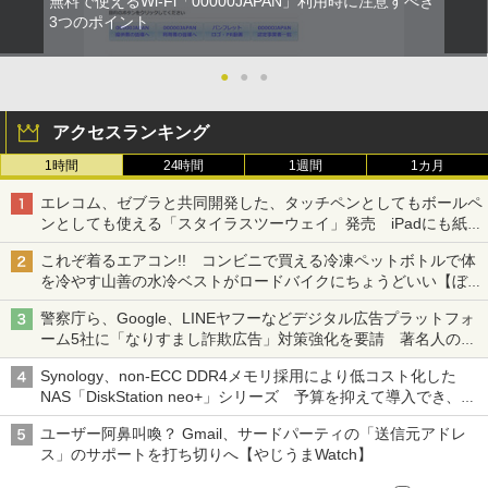
無料で使えるWi-Fi「00000JAPAN」利用時に注意すべき
3つのポイント
●
●
●
アクセスランキング
1時間
24時間
1週間
1カ月
エレコム、ゼブラと共同開発した、タッチペンとしてもボールペ
ンとしても使える「スタイラスツーウェイ」発売 iPadにも紙に
も、持ち替えずに書き込める
これぞ着るエアコン!! コンビニで買える冷凍ペットボトルで体
を冷やす山善の水冷ベストがロードバイクにちょうどいい【ぼっ
ち・ざ・ろーど！その14】【空いた時間でなにしてる？】
警察庁ら、Google、LINEヤフーなどデジタル広告プラットフォ
ーム5社に「なりすまし詐欺広告」対策強化を要請 著名人の写
真や映像を使った投資詐欺などへの対策として
Synology、non-ECC DDR4メモリ採用により低コスト化した
NAS「DiskStation neo+」シリーズ 予算を抑えて導入でき、
ECCメモリへのアップグレードも可能
ユーザー阿鼻叫喚？ Gmail、サードパーティの「送信元アドレ
ス」のサポートを打ち切りへ【やじうまWatch】