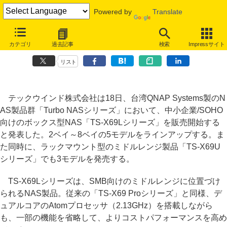
Powered by
Translate
テックウインド、QNAP製ボックス型NASにSMB向けのローコストモ
カテゴリ
過去記事
検索
Impressサイト
デルを追加
リスト
テックウインド株式会社は18日、台湾QNAP Systems製のN
AS製品群「Turbo NASシリーズ」において、中小企業/SOHO
向けのボックス型NAS「TS-X69Lシリーズ」を販売開始する
と発表した。2ベイ～8ベイの5モデルをラインアップする。ま
た同時に、ラックマウント型のミドルレンジ製品「TS-X69U
シリーズ」でも3モデルを発売する。
TS-X69Lシリーズは、SMB向けのミドルレンジに位置づけ
られるNAS製品。従来の「TS-X69 Proシリーズ」と同様、デ
ュアルコアのAtomプロセッサ（2.13GHz）を搭載しながら
も、一部の機能を省略して、よりコストパフォーマンスを高め