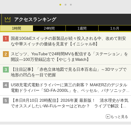
●
●
●
アクセスランキング
1時間
24時間
1週間
1カ月
国産10GbEスイッチの新製品が続々投入される中、改めて割安
な中華スイッチの価値を見直す【イニシャルB】
スピッツ、YouTubeで24時間MVを配信する「ステーション」を
開設―100万登録記念で【やじうまWatch】
【注目記事】「赤色立体地図で見る日本百名山」～3Dマップで
地形の凹凸を一目で把握
USB充電式電動ドライバーに第三の刺客？ MAKERZのデジタル
電動ドライバー「SD-FA-2000L」を、ベッセル、パナソニック
と比較してみた記事に注目が集まる【アクセスランキング】
【本日8月10日 20時配信】2026年夏 最新版！ 清水理史が本気
でオススメしたいWi-Fiルーターはどれか？ ライブで解説【清
水理史の「イニシャルB」チャンネル】
もっと見る