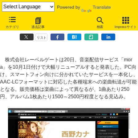
Powered by
Translate
音楽配信の「mora」が刷新、AAC 320kbps化・DRMフリーで対応機
カテゴリ
過去記事
検索
Impressサイト
器拡大
リスト
株式会社レーベルゲートは20日、音楽配信サービス「mor
a」を10月1日付けで大幅リニューアルすると発表した。PC向
け、スマートフォン向けに分かれていたサービスを一本化し、
AAC-LCフォーマットに対応した各種端末への楽曲転送が可能
となる。販売価格は楽曲によって異なるが、1曲あたり250
円、アルバム1枚あたり1500～2500円程度となる見込み。