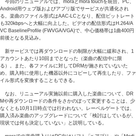
今回のリニューアルでは、moraとmora touchを統合。PC、
Android用ウェブ版およびアプリ版でサービスが共通化され
る。楽曲のファイル形式はAAC-LCとなり、配信ビットレート
も320kbpsへと大幅に向上した。ビデオの配信形式はH.264/A
VC BaselineProfile (FWVGA/VGA)で、中心価格帯は1曲400円
前後となる見込み。
新サービスでは再ダウンロードの制限が大幅に緩和され、1
アカウントあたり10回までとなった（楽曲の配信中に限
る）。また、各ファイルに対してDRMが施されていないた
め、購入時に使用した機器以外にコピーして再生したり、ファ
イル形式を変換することもできる。
なお、リニューアル実施以前に購入した楽曲について、DR
Mや再ダウンロードの条件をさかのぼって変更することは、少
なくとも10月1日時点では行われない。レーベルゲートでは、
購入済み楽曲のアップグレードについて「検討はしているが、
現状では何も決定していない」と説明している。