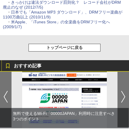
・
きっかけは違法ダウンロード罰則化？ レコード会社がDRM
廃止のなぜ (2012/7/5)
・
日本でも「Amazon MP3 ダウンロード」、DRMフリー楽曲が
1100万曲以上 (2010/11/9)
・
米Apple、「iTunes Store」の全楽曲をDRMフリー化へ
(2009/1/7)
トップページに戻る
おすすめ記事
無料で使えるWi-Fi「00000JAPAN」利用時に注意すべき
3つのポイント