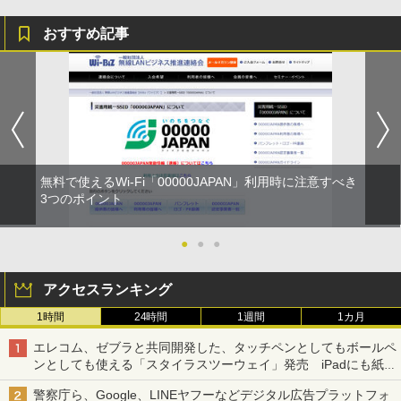
おすすめ記事
無料で使えるWi-Fi「00000JAPAN」利用時に注意すべき
3つのポイント
●
●
●
アクセスランキング
1時間
24時間
1週間
1カ月
エレコム、ゼブラと共同開発した、タッチペンとしてもボールペ
ンとしても使える「スタイラスツーウェイ」発売 iPadにも紙に
も、持ち替えずに書き込める
警察庁ら、Google、LINEヤフーなどデジタル広告プラットフォ