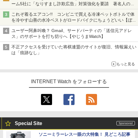
ーム5社に「なりすまし詐欺広告」対策強化を要請 著名人の写
真や映像を使った投資詐欺などへの対策として
これぞ着るエアコン!! コンビニで買える冷凍ペットボトルで体
を冷やす山善の水冷ベストがロードバイクにちょうどいい【ぼっ
ち・ざ・ろーど！その14】【空いた時間でなにしてる？】
ユーザー阿鼻叫喚？ Gmail、サードパーティの「送信元アドレ
ス」のサポートを打ち切りへ【やじうまWatch】
不正アクセスを受けていた将棋連盟のサイトが復旧、情報漏えい
は「痕跡なし」
もっと見る
INTERNET Watch をフォローする
Special Site
ソニーミラーレス一眼の大特集！ 見どころ記事