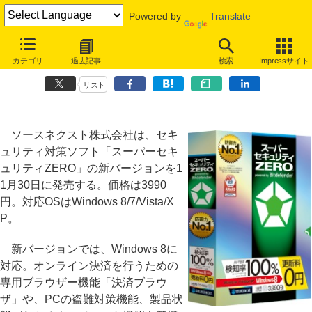
Powered by
Translate
ソースネクスト「スーパーセキュリティZERO」、Windows 8対応の
カテゴリ
過去記事
検索
Impressサイト
新バージョン
リスト
ソースネクスト株式会社は、セキ
ュリティ対策ソフト「スーパーセキ
ュリティZERO」の新バージョンを1
1月30日に発売する。価格は3990
円。対応OSはWindows 8/7/Vista/X
P。
新バージョンでは、Windows 8に
対応。オンライン決済を行うための
専用ブラウザー機能「決済ブラウ
ザ」や、PCの盗難対策機能、製品状