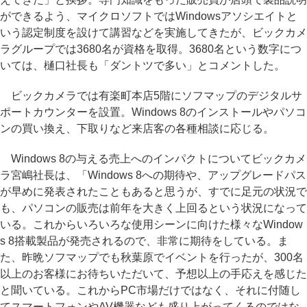
ができるよう、マイクロソフトではWindowsアソシエイトと
いう認定制度を設けて講習などを実施してきたが、ビックカメ
ラグループでは3680名が資格を取得。3680名という数字につ
いては、樋口社長も「ダントツで多い」とコメントした。
ビックカメラでは有楽町本店5階にソフマップのデジタルサ
ポートカウンターを設置。Windows 8のインストールやパソコ
ンの買い換え、下取りなど来店客の各種相談に応じる。
Windows 8の与える売上へのインパクトについてビックカメ
ラ宮嶋社長は、「Windows 8への期待や、アップグレードパス
が早めに発表されたこともあると思うが、すでに足元の状況で
も、パソコンの販売は前年を大きく上回るという状況になって
いる。これからいろいろな使用シーンに向けた様々なWindow
s 8搭載製品が発売されるので、非常に期待をしている。ま
た、昨晩ソフマップでも秋葉原でイベントを行ったが、300名
以上のお客様にお待ちいただいて、予想以上の手応えを感じた
と聞いている。これからPC市場だけではなく、それに付随し
てスマートフォンやAV機器なども盛り上がってくるのではな