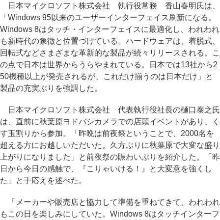
日本マイクロソフト株式会社 執行役常務 香山春明氏は、
「Windows 95以来のユーザーインターフェイス刷新になる。
Windows 8はタッチ・インターフェイスに最適化し、われわれ
も新時代の象徴と位置づけている。ハードウェアは、着脱式、
回転式などさまざまな革新的な製品が続々リリースされる。こ
の点で日本は世界からうらやまれている。日本では13社から2
50機種以上が発売されるが、これだけ揃うのは日本だけ」と
製品の充実ぶりを強調した。
日本マイクロソフト株式会社 代表執行役社長の樋口泰之氏
は、直前に秋葉原ヨドバシカメラでの店頭イベントがあり、く
す玉割りから参加。「昨晩は前夜祭ということで、2000名を
超える方にお越しいただいた。久方ぶりに秋葉原で大変な盛り
上がりになりました」と前夜祭の賑わいぶりを紹介した。「昨
日から今日の感触で、『こりゃいける！』と大変意を強くし
た」と手応えを述べた。
「メーカーや販売店と協力して準備を重ねてきて、われわれ
もこの日を楽しみにしていた。Windows 8はタッチインターフ