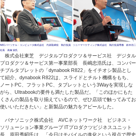
NECパーソナル・コンピュータ株式会社 代表取締役 執行役員
ソニーマーケティング株式会社 執行役員専務 鈴木功二
社長 高塚 栄氏
株式会社東芝 デジタルプロダクツ＆サービス社 デジタル
プロダクツ＆サービス第一事業部長 長嶋忠浩氏は、コンバー
チブルタブレットの「dynabook R822」をイチオシ製品とし
て紹介。dynabook R822は、スライドとチルト機構をもち、
ノートPC、フラットPC、タブレットという3Wayを実現しな
がら、Ultrabookの要件も満たした製品だ。「このほかにもた
くさんの製品を取り揃えているので、ぜひ店頭で触ってみてお
使いいただきたい」と新製品の魅力をアピールした。
パナソニック株式会社 AVCネットワーク社 ビジネス・
ソリューション事業グループ ITプロダクツビジネスユニット
長 原田秀昭氏は、「今日はモバイルの進化という視点で歴史