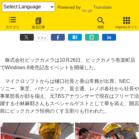
Powered by
Translate
Windows 8発売記念店頭イベント～MS樋口社長「こりゃいける！ と
カテゴリ
過去記事
検索
Impressサイト
いう手応え」
リスト
株式会社ビックカメラは10月26日、ビックカメラ有楽町店
でWindows 8発売記念イベントを開催した。
マイクロソフトからは樋口社長と香山常務が出席。NEC、
ソニー、東芝、パナソニック、富士通、レノボ各社から社長や
事業部長が顔を揃え、元TBSアナウンサーで現在はフリーで活
躍する小林麻耶さんもスペシャルゲストとして華を添え、開店
前にビックカメラ恒例のくす玉割りも行われた。