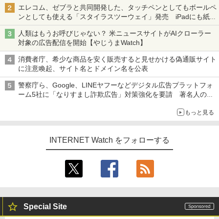
ち・ざ・ろーど！その14】【空いた時間でなにしてる？】
エレコム、ゼブラと共同開発した、タッチペンとしてもボールペ
ンとしても使える「スタイラスツーウェイ」発売 iPadにも紙に
も、持ち替えずに書き込める
人類はもうお呼びじゃない？ 米ニュースサイトがAIクローラー
対象の広告配信を開始【やじうまWatch】
消費者庁、希少な商品を安く販売すると見せかける偽通販サイト
に注意喚起、サイト名とドメイン名を公表
警察庁ら、Google、LINEヤフーなどデジタル広告プラットフォ
ーム5社に「なりすまし詐欺広告」対策強化を要請 著名人の写
真や映像を使った投資詐欺などへの対策として
もっと見る
INTERNET Watch をフォローする
Special Site