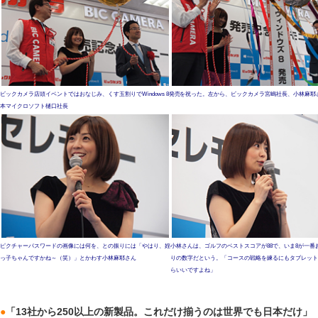
ビックカメラ店頭イベントではおなじみ、くす玉割りでWindows 8発売を祝った。左から、ビックカメラ宮嶋社長、小林麻耶
本マイクロソフト樋口社長
ピクチャーパスワードの画像には何を、との振りには「やはり、姪
小林さんは、ゴルフのベストスコアが88で、いま8が一番
っ子ちゃんですかね～（笑）」とかわす小林麻耶さん
りの数字だという。「コースの戦略を練るにもタブレット
らいいですよね」
●
「13社から250以上の新製品。これだけ揃うのは世界でも日本だけ」