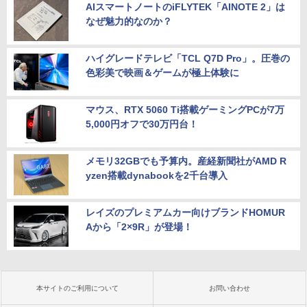
AIスマートノートのiFLYTEK「AINOTE 2」は
なぜ魅力的なのか？
ハイグレードテレビ「TCL Q7D Pro」。圧巻の
色彩美で映画＆ゲームが極上体験に
マウス、RTX 5060 Ti搭載ゲーミングPCが7万
5,000円オフで30万円台！
メモリ32GBでも予算内。産経新聞社がAMD R
yzen搭載dynabookを2千台導入
レイズのプレミアムカー向けブランドHOMUR
Aから「2×9R」が登場！
本サイトのご利用について
お問い合わせ