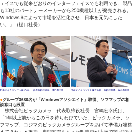
ェイスでも従来どおりのインターフェイスでも利用でき、製品
も13社のパートナーメーカーから250機種以上が発売される。
Windows 8によって市場を活性化させ、日本を元気にした
い。」（樋口社長）
日本マイクロソフト株式会社 代表執行役社長 樋口泰之氏
日本マイクロソフト株式会社 執行役常務 香山春明氏
●
グループ3680名が「Windowsアソシエイト」取得、ソフマップの相
談窓口も設置
株式会社ビックカメラ 代表取締役社長 宮嶋宏幸氏は、
「1年以上前からこの日を待ちわびていた。ビックカメラ、ソ
フマップ、コジマのビックカメラグループをあげて準備万端整
えてきた」と挨拶。専門知識をもった販売員が店頭で製品説明