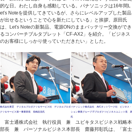
的な日。わたし自身も感動している。パナソニックは16年間L
et's Noteを提供してきているが、さらにレベルアップした製品
が出せるということで心を新たにしている」と挨拶。原田氏
は、Let's Noteの新製品、電源ONのままバッテリー交換ができ
るコンバーチブルタブレット「CF-AX2」を紹介。「ビジネス
のお客様にしっかり使っていただきたい」とした。
株式会社東芝 デジタルプロダクツ＆サービス社 デジタルプロダ
パナソニック株式会社 AVCネットワーク社 ビジネス・
クツ＆サービス第一事業部長 長嶋忠浩氏
ション事業グループ ITプロダクツビジネスユニット長 
氏
富士通株式会社 執行役員 兼 ユビキタスビジネス戦略本
部長 兼 パーソナルビジネス本部長 齋藤邦彰氏は、「富士