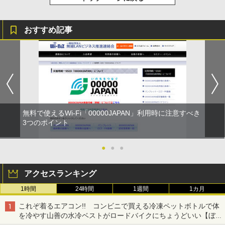
おすすめ記事
無料で使えるWi-Fi「00000JAPAN」利用時に注意すべき
3つのポイント
●
●
●
アクセスランキング
1時間
24時間
1週間
1カ月
これぞ着るエアコン!! コンビニで買える冷凍ペットボトルで体
を冷やす山善の水冷ベストがロードバイクにちょうどいい【ぼっ