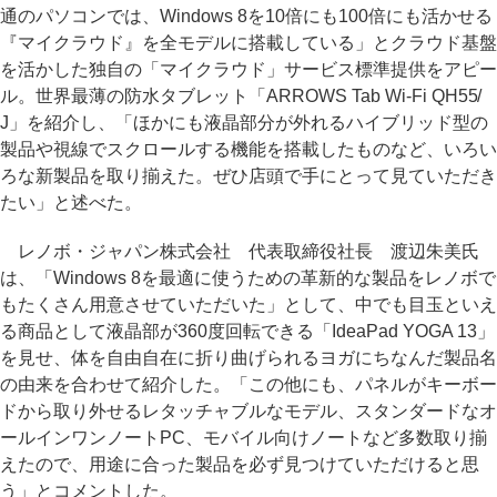
通のパソコンでは、Windows 8を10倍にも100倍にも活かせる
『マイクラウド』を全モデルに搭載している」とクラウド基盤
を活かした独自の「マイクラウド」サービス標準提供をアピー
ル。世界最薄の防水タブレット「ARROWS Tab Wi-Fi QH55/
J」を紹介し、「ほかにも液晶部分が外れるハイブリッド型の
製品や視線でスクロールする機能を搭載したものなど、いろい
ろな新製品を取り揃えた。ぜひ店頭で手にとって見ていただき
たい」と述べた。
レノボ・ジャパン株式会社 代表取締役社長 渡辺朱美氏
は、「Windows 8を最適に使うための革新的な製品をレノボで
もたくさん用意させていただいた」として、中でも目玉といえ
る商品として液晶部が360度回転できる「IdeaPad YOGA 13」
を見せ、体を自由自在に折り曲げられるヨガにちなんだ製品名
の由来を合わせて紹介した。「この他にも、パネルがキーボー
ドから取り外せるレタッチャブルなモデル、スタンダードなオ
ールインワンノートPC、モバイル向けノートなど多数取り揃
えたので、用途に合った製品を必ず見つけていただけると思
う」とコメントした。