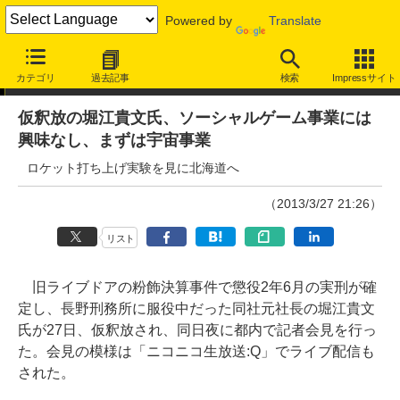
Powered by
Translate
ニュース
カテゴリ
過去記事
検索
Impressサイト
仮釈放の堀江貴文氏、ソーシャルゲーム事業には
興味なし、まずは宇宙事業
ロケット打ち上げ実験を見に北海道へ
（2013/3/27 21:26）
リスト
旧ライブドアの粉飾決算事件で懲役2年6月の実刑が確
定し、長野刑務所に服役中だった同社元社長の堀江貴文
氏が27日、仮釈放され、同日夜に都内で記者会見を行っ
た。会見の模様は「ニコニコ生放送:Q」でライブ配信も
された。