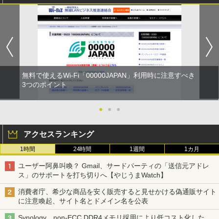
無料で使えるWi-Fi「00000JAPAN」利用時に注意すべき
3つのポイント
●
●
●
アクセスランキング
1時間
24時間
1週間
1カ月
ユーザー阿鼻叫喚？ Gmail、サードパーティの「送信元アドレ
ス」のサポートを打ち切りへ【やじうまWatch】
消費者庁、希少な商品を安く販売すると見せかける偽通販サイト
に注意喚起、サイト名とドメイン名を公表
Synology、non-ECC DDR4メモリ採用により低コスト化した