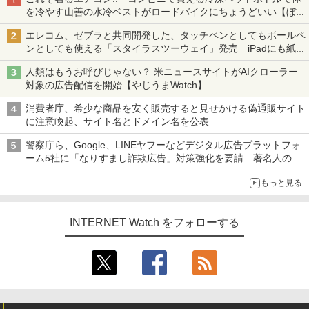
を冷やす山善の水冷ベストがロードバイクにちょうどいい【ぼっ
ち・ざ・ろーど！その14】【空いた時間でなにしてる？】
エレコム、ゼブラと共同開発した、タッチペンとしてもボールペ
ンとしても使える「スタイラスツーウェイ」発売 iPadにも紙に
も、持ち替えずに書き込める
人類はもうお呼びじゃない？ 米ニュースサイトがAIクローラー
対象の広告配信を開始【やじうまWatch】
消費者庁、希少な商品を安く販売すると見せかける偽通販サイト
に注意喚起、サイト名とドメイン名を公表
警察庁ら、Google、LINEヤフーなどデジタル広告プラットフォ
ーム5社に「なりすまし詐欺広告」対策強化を要請 著名人の写
真や映像を使った投資詐欺などへの対策として
もっと見る
INTERNET Watch をフォローする