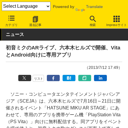
Powered by
Translate
INTERNET Watch
サービス/ソフト
サービス
その他
カテゴリ
過去記事
検索
Impressサイト
ニュース
初音ミクのARライブ、六本木ヒルズで開催、Vita
とAndroid向けに専用アプリ
（2013/7/12 17:49）
リスト
ソニー・コンピュータエンタテインメントジャパンア
ジア（SCEJA）は、六本木ヒルズで7月16日～21日に開
催されるイベント「HATSUNE MIKU AR STAGE」にあ
わせて、専用のアプリを携帯ゲーム機「PlayStation Vita
（PS Vita）」向けに無料配信する。同アプリをイベント