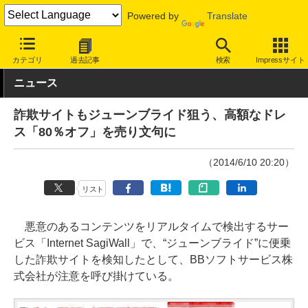
Powered by
Translate
INTERNET Watch
トピック
セキュリティ
その他
カテゴリ
過去記事
検索
Impressサイト
ニュース
詐欺サイトもジューンブライド狙う、高額なドレ
ス「80％オフ」を売り文句に
（2014/6/10 20:20）
リスト
悪意のあるコンテンツをリアルタイムで検出するサー
ビス「Internet SagiWall」で、“ジューンブライド”に便乗
した詐欺サイトを検知したとして、BBソフトサービス株
式会社が注意を呼び掛けている。