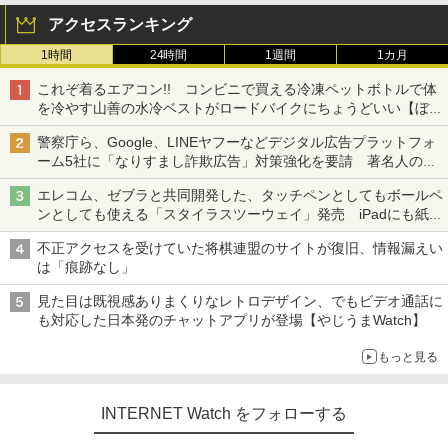
アクセスランキング
1時間
24時間
1週間
1カ月
これぞ着るエアコン!! コンビニで買える冷凍ペットボトルで体
を冷やす山善の水冷ベストがロードバイクにちょうどいい【ぼっ
ち・ざ・ろーど！その14】【空いた時間でなにしてる？】
警察庁ら、Google、LINEヤフーなどデジタル広告プラットフォ
ーム5社に「なりすまし詐欺広告」対策強化を要請 著名人の写
真や映像を使った投資詐欺などへの対策として
エレコム、ゼブラと共同開発した、タッチペンとしてもボールペ
ンとしても使える「スタイラスツーウェイ」発売 iPadにも紙に
も、持ち替えずに書き込める
不正アクセスを受けていた将棋連盟のサイトが復旧、情報漏えい
は「痕跡なし」
見た目は既視感ありまくりなレトロデザイン、でもビデオ通話に
も対応した日本発のチャットアプリが登場【やじうまWatch】
もっと見る
INTERNET Watch をフォローする