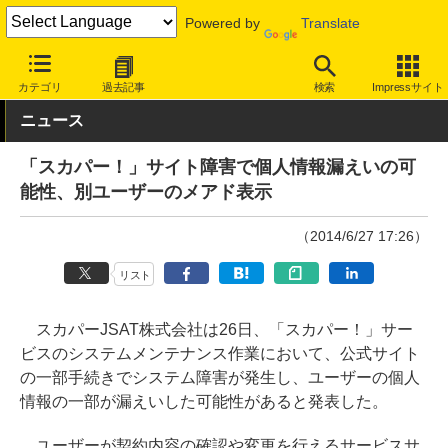
Powered by
Translate
INTERNET Watch
トピック
セキュリティ
インシデント
カテゴリ
過去記事
検索
Impressサイト
ニュース
「スカパー！」サイト障害で個人情報漏えいの可
能性、別ユーザーのメアド表示
（2014/6/27 17:26）
リスト
スカパーJSAT株式会社は26日、「スカパー！」サー
ビスのシステムメンテナンス作業において、公式サイト
の一部手続きでシステム障害が発生し、ユーザーの個人
情報の一部が漏えいした可能性があると発表した。
ユーザーが契約内容の確認や変更を行えるサービスサ