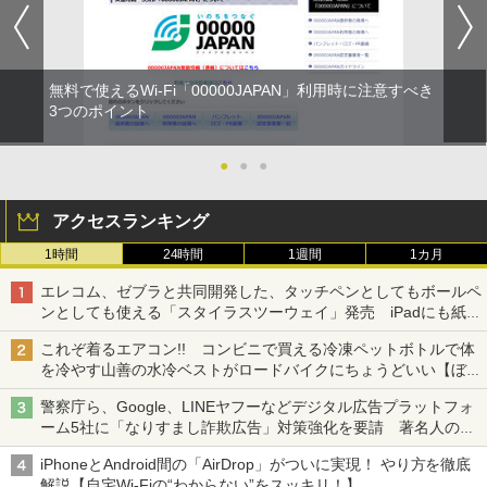
無料で使えるWi-Fi「00000JAPAN」利用時に注意すべき
3つのポイント
●
●
●
アクセスランキング
1時間
24時間
1週間
1カ月
エレコム、ゼブラと共同開発した、タッチペンとしてもボールペ
ンとしても使える「スタイラスツーウェイ」発売 iPadにも紙に
も、持ち替えずに書き込める
これぞ着るエアコン!! コンビニで買える冷凍ペットボトルで体
を冷やす山善の水冷ベストがロードバイクにちょうどいい【ぼっ
ち・ざ・ろーど！その14】【空いた時間でなにしてる？】
警察庁ら、Google、LINEヤフーなどデジタル広告プラットフォ
ーム5社に「なりすまし詐欺広告」対策強化を要請 著名人の写
真や映像を使った投資詐欺などへの対策として
iPhoneとAndroid間の「AirDrop」がついに実現！ やり方を徹底
解説【自宅Wi-Fiの“わからない”をスッキリ！】