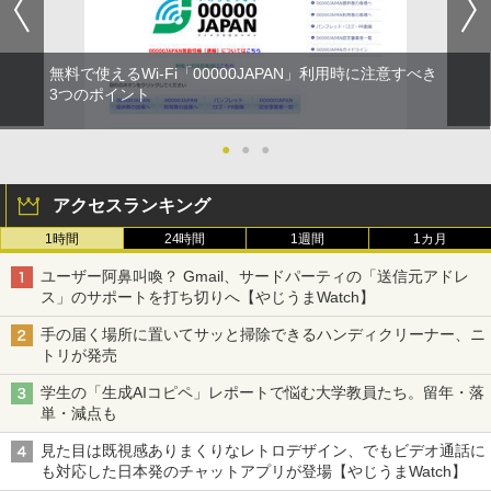
無料で使えるWi-Fi「00000JAPAN」利用時に注意すべき
3つのポイント
●
●
●
アクセスランキング
1時間
24時間
1週間
1カ月
ユーザー阿鼻叫喚？ Gmail、サードパーティの「送信元アドレ
ス」のサポートを打ち切りへ【やじうまWatch】
手の届く場所に置いてサッと掃除できるハンディクリーナー、ニ
トリが発売
学生の「生成AIコピペ」レポートで悩む大学教員たち。留年・落
単・減点も
見た目は既視感ありまくりなレトロデザイン、でもビデオ通話に
も対応した日本発のチャットアプリが登場【やじうまWatch】