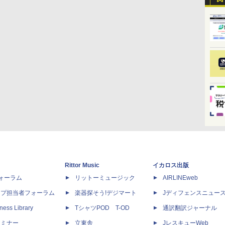
Rittor Music
イカロス出版
dフォーラム
リットーミュージック
AIRLINEweb
ップ担当者フォーラム
楽器探そう!デジマート
Jディフェンスニュー
ness Library
TシャツPOD T-OD
通訳翻訳ジャーナル
セミナー
立東舎
JレスキューWeb