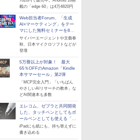
7820円で販売中。Android 16搭
載の「edge 60」は4万4820円
Web担当者Forum、「生成
AI×マーケティング」をテー
マにした無料セミナーを8月
27日にオンライン開催
サイバーエージェントや文藝春
秋、日本マイクロソフトなどが
登壇
5万冊以上が対象！ 最大
65％OFFのAmazon「Kindle
本サマーセール」第2弾
「MCP完全入門」「いちばん
やさしいAIリサーチの教本」な
どAI関連本も多数
エレコム、ゼブラと共同開発
した、タッチペンとしてもボ
ールペンとしても使える「ス
タイラスツーウェイ」発売
iPadにも紙にも、持ち替えずに
書き込める