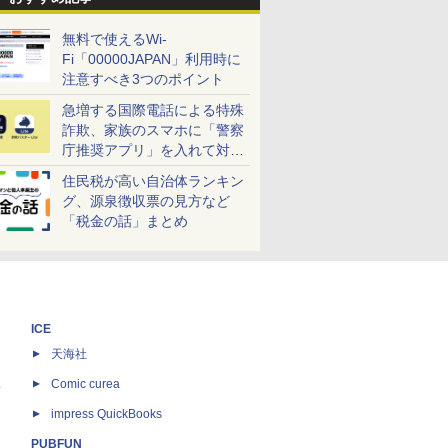
無料で使えるWi-
Fi「00000JAPAN」利用時に
注意すべき3つのポイント
急増する国際電話による特殊
詐欺、家族のスマホに「警察
庁推奨アプリ」を入れて対策
しよう！
住民税が高い自治体ランキン
グ、源泉徴収票の見方など
「税金の話」まとめ
ICE
天海社
ス
Comic curea
impress QuickBooks
PUBFUN