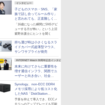
インタビュー
子どものスマホ・SNS、「家
族で話し合ってルール作り」
と言われても、正直難しくな
いですか？
「16歳になった瞬間にSNSデビ
ューする方が怖い」という上沼
紫野弁護士にヒントを聞く
持ち運び時は小さくなるスラ
イドカバー式超薄型マウス、
サンワサプライが発売
INTERNET Watch 30周年記念インタビュー
未来に向けてさらに重要性を
増す通信インフラ、関西でユ
ーザーと向き合い、社会
の“あたらしい”を起動し続け
Synology、non-ECC DDR4
る～オプテージ
メモリ採用により低コスト化
したNAS「DiskStation
neo+」シリーズ
予算を抑えて導入でき、ECCメ
モリへのアップグレードも可能