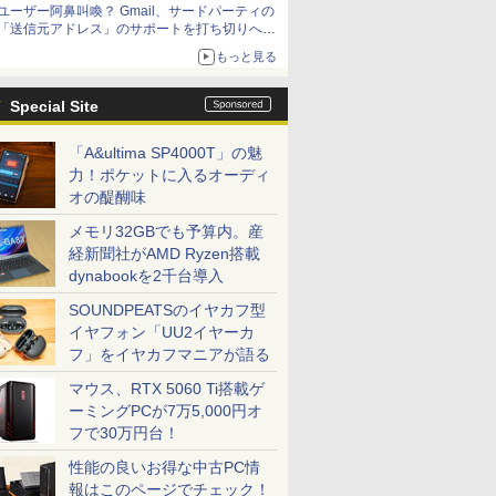
ユーザー阿鼻叫喚？ Gmail、サードパーティの
「送信元アドレス」のサポートを打ち切りへ
【やじうまWatch】
もっと見る
Special Site
「A&ultima SP4000T」の魅
力！ポケットに入るオーディ
オの醍醐味
メモリ32GBでも予算内。産
経新聞社がAMD Ryzen搭載
dynabookを2千台導入
SOUNDPEATSのイヤカフ型
イヤフォン「UU2イヤーカ
フ」をイヤカフマニアが語る
マウス、RTX 5060 Ti搭載ゲ
ーミングPCが7万5,000円オ
フで30万円台！
性能の良いお得な中古PC情
報はこのページでチェック！