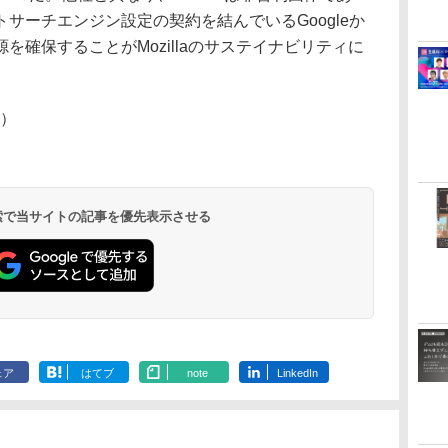
サーチエンジン設定の契約を結んでいるGoogleか
を確保することがMozillaのサステイナビリティに
。
m）
 検索で当サイトの記事を優先表示させる
ェア
はてブ
note
LinkedIn