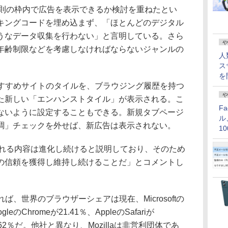
理原則の枠内で広告を表示できるか検討を重ねたとい
キングコードを埋め込まず、「ほとんどのデジタル
うなデータ収集を行わない」と言明している。さら
や
年齢制限などを考慮しなければならないジャンルの
人
ス
を
はおすすめサイトのタイルを、ブラウジング履歴を持つ
や
た新しい「エンハンストタイル」が表示される。こ
F
ないように設定することもできる。新規タブページ
ル
調」チェックを外せば、新広告は表示されない。
1
価
示される内容は進化し続けると説明しており、そのため
の信頼を獲得し維持し続けることだ」とコメントし
によれば、世界のブラウザーシェアは現在、Microsoftの
GoogleのChromeが21.41％、AppleのSafariが
xが11.62％だ。他社と異なり、Mozillaは非営利団体であ