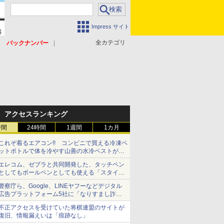
Impress サイト
全カテゴリ
バックナンバー
アクセスランキング
時間
24時間
1週間
1カ月
これぞ着るエアコン!! コンビニで買える冷凍ペ
ットボトルで体を冷やす山善の水冷ベストがロ
ードバイクにちょうどいい【ぼっち・ざ・ろー
エレコム、ゼブラと共同開発した、タッチペン
ど！その14】【空いた時間でなにしてる？】
としてもボールペンとしても使える「スタイラ
スツーウェイ」発売 iPadにも紙にも、持ち替
警察庁ら、Google、LINEヤフーなどデジタル
えずに書き込める
広告プラットフォーム5社に「なりすまし詐欺
広告」対策強化を要請 著名人の写真や映像を
不正アクセスを受けていた将棋連盟のサイトが
使った投資詐欺などへの対策として
復旧、情報漏えいは「痕跡なし」