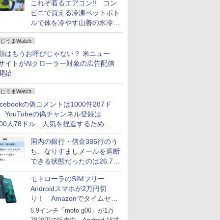
これぞ着るエアコン!! コン
ビニで買える冷凍ペットボト
ルで体を冷やす山善の水冷ベ
ストがロードバイクにちょう
じうまWatch
どいい【ぼっち・ざ・ろー
ど！その14】
類はもうお呼びじゃない？ 米ニュー
サイトがAIクローラー対象の広告配信
開始
じうまWatch
acebookの偽コメントは1000件287ド
、YouTubeの偽チャンネル登録は
000人78ドル…人気を捏造するための
格リストが公開中
国内の銀行・信金386行のう
ち、なりすましメールを遮断
できる状態だったのは26.7％
にとどまる～GMOブランド
モトローラのSIMフリー
セキュリティ調査
Androidスマホが2万円切
り！ Amazonでタイムセー
ル
6.9インチ「moto g06」が1万