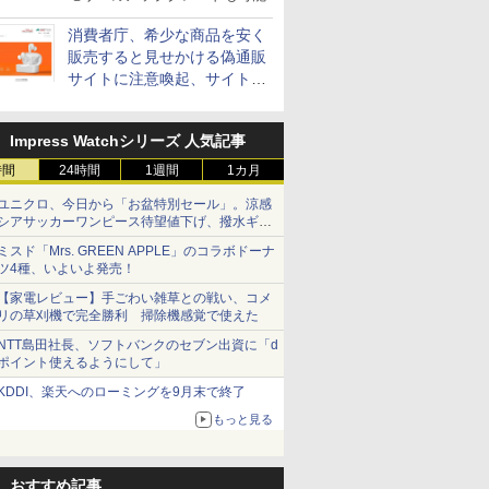
消費者庁、希少な商品を安く
販売すると見せかける偽通販
サイトに注意喚起、サイト名
とドメイン名を公表
Impress Watchシリーズ 人気記事
時間
24時間
1週間
1カ月
ユニクロ、今日から「お盆特別セール」。涼感
シアサッカーワンピース待望値下げ、撥水ギア
ショーツは1990円に
ミスド「Mrs. GREEN APPLE」のコラボドーナ
ツ4種、いよいよ発売！
【家電レビュー】手ごわい雑草との戦い、コメ
リの草刈機で完全勝利 掃除機感覚で使えた
NTT島田社長、ソフトバンクのセブン出資に「d
ポイント使えるようにして」
KDDI、楽天へのローミングを9月末で終了
もっと見る
おすすめ記事