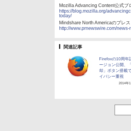
Mozilla Advancing Conte
https://blog.mozilla.org/advancingc
today/
Mindshare North America
http://www.prnewswire.com/news-
関連記事
Firefoxの10周
ージョン公開、
却」ボタン搭載
イバシー重視
2014年