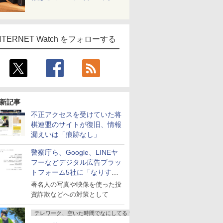
NTERNET Watch をフォローする
新記事
不正アクセスを受けていた将
棋連盟のサイトが復旧、情報
漏えいは「痕跡なし」
警察庁ら、Google、LINEヤ
フーなどデジタル広告プラッ
トフォーム5社に「なりすま
し詐欺広告」対策強化を要請
著名人の写真や映像を使った投
資詐欺などへの対策として
テレワーク、空いた時間でなにしてる？