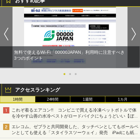
おすすめ記事
無料で使えるWi-Fi「00000JAPAN」利用時に注意すべき
3つのポイント
●
●
●
アクセスランキング
1時間
24時間
1週間
1カ月
これぞ着るエアコン!! コンビニで買える冷凍ペットボトルで体
を冷やす山善の水冷ベストがロードバイクにちょうどいい【ぼっ
ち・ざ・ろーど！その14】【空いた時間でなにしてる？】
エレコム、ゼブラと共同開発した、タッチペンとしてもボールペ
ンとしても使える「スタイラスツーウェイ」発売 iPadにも紙に
も、持ち替えずに書き込める