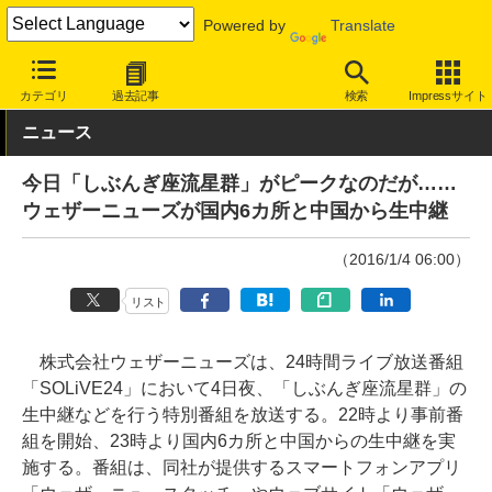
Powered by
Translate
INTERNET Watch
トピック
ネットの話題
カテゴリ
過去記事
検索
Impressサイト
ニュース
今日「しぶんぎ座流星群」がピークなのだが……
ウェザーニューズが国内6カ所と中国から生中継
（2016/1/4 06:00）
リスト
株式会社ウェザーニューズは、24時間ライブ放送番組
「SOLiVE24」において4日夜、「しぶんぎ座流星群」の
生中継などを行う特別番組を放送する。22時より事前番
組を開始、23時より国内6カ所と中国からの生中継を実
施する。番組は、同社が提供するスマートフォンアプリ