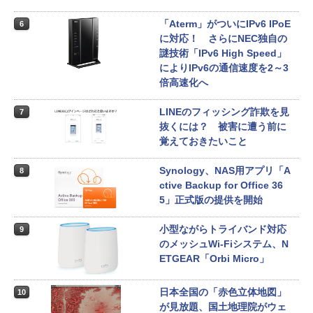
「Aterm」がついにIPv6 IPoE
6
に対応！ さらにNEC独自の
謎技術「IPv6 High Speed」
によりIPv6の通信速度を2～3
倍高速化へ
LINEのフィッシング詐欺を見
7
抜くには？ 被害に遭う前に
覚えておきたいこと
Synology、NAS用アプリ「A
8
ctive Backup for Office 36
5」正式版の提供を開始
小型ながらトライバンド対応
9
のメッシュWi-Fiシステム、N
ETGEAR「Orbi Micro」
日本全国の「赤色立体地図」
10
が見放題、国土地理院がウェ