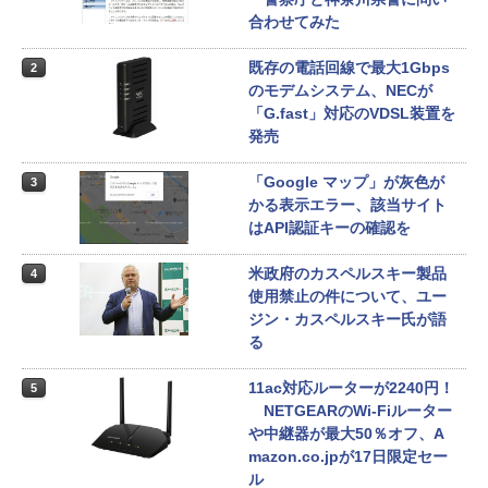
合わせてみた
既存の電話回線で最大1Gbps
2
のモデムシステム、NECが
「G.fast」対応のVDSL装置を
発売
「Google マップ」が灰色が
3
かる表示エラー、該当サイト
はAPI認証キーの確認を
米政府のカスペルスキー製品
4
使用禁止の件について、ユー
ジン・カスペルスキー氏が語
る
11ac対応ルーターが2240円！
5
NETGEARのWi-Fiルーター
や中継器が最大50％オフ、A
mazon.co.jpが17日限定セー
ル