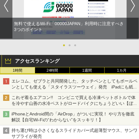
無料で使えるWi-Fi「00000JAPAN」利用時に注意すべき
3つのポイント
●
●
●
アクセスランキング
1時間
24時間
1週間
1カ月
エレコム、ゼブラと共同開発した、タッチペンとしてもボールペ
ンとしても使える「スタイラスツーウェイ」発売 iPadにも紙に
も、持ち替えずに書き込める
これぞ着るエアコン!! コンビニで買える冷凍ペットボトルで体
を冷やす山善の水冷ベストがロードバイクにちょうどいい【ぼっ
ち・ざ・ろーど！その14】【空いた時間でなにしてる？】
iPhoneとAndroid間の「AirDrop」がついに実現！ やり方を徹底
解説【自宅Wi-Fiの“わからない”をスッキリ！】
持ち運び時は小さくなるスライドカバー式超薄型マウス、サンワ
サプライが発売