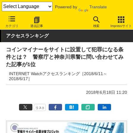
Powered by
Translate
INTERNET Watch
トピック
業界動向
その他
カテゴリ
過去記事
検索
Impressサイト
アクセスランキング
コインマイナーをサイトに設置して犯罪になる条
件とは？ 警察庁と神奈川県警に問い合わせてみ
た記事が1位
INTERNET Watchアクセスランキング［2018/6/11～
2018/6/17］
2018年6月18日 11:20
リスト