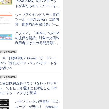
Tokyo 2026」のペアチケッ
トが当たるキャンペーンをX
で実施。8月16日まで
ウェブアクセシビリティ評価
ツール「miChecker」に脆弱
性、総務省が対策済みバージ
ョンへの更新を呼び掛け
ニフティ、「NifMo」でeSIM
の提供を開始。対象の光回線
利用者には11カ月間月額770
円割引のキャンペーン
じうまWatch
ーザー阿鼻叫喚？ Gmail、サードパー
ィの「送信元アドレス」のサポートを
ち切りへ
じうまWatch
た目は既視感ありまくりなレトロデザ
ン、でもビデオ通話にも対応した日本
のチャットアプリが登場
パナソニックの充電池「エネ
ループ」が安い！ Amazon