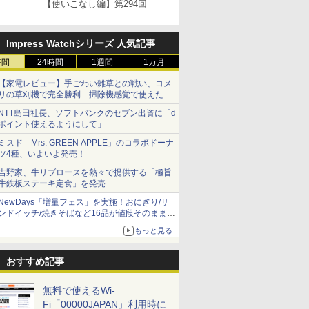
【使いこなし編】第294回
Impress Watchシリーズ 人気記事
時間
24時間
1週間
1カ月
【家電レビュー】手ごわい雑草との戦い、コメ
リの草刈機で完全勝利 掃除機感覚で使えた
NTT島田社長、ソフトバンクのセブン出資に「d
ポイント使えるようにして」
ミスド「Mrs. GREEN APPLE」のコラボドーナ
ツ4種、いよいよ発売！
吉野家、牛リブロースを熱々で提供する「極旨
牛鉄板ステーキ定食」を発売
NewDays「増量フェス」を実施！おにぎり/サ
ンドイッチ/焼きそばなど16品が値段そのままで
ボリュームアップ
もっと見る
おすすめ記事
無料で使えるWi-
Fi「00000JAPAN」利用時に