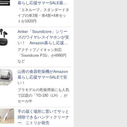
暮らし応援サマーSALE最終
日
「エネループ」スタンダードタ
イプの単3形・単4形×4本セッ
トが1920円
Anker「Soundcore」シリー
ズのワイヤレスイヤホンが安
い！ Amazon暮らし応援サ
マーSALE
アクティブノイキャン対応
「Soundcore P31i」が4990円
など
山善の食器乾燥機がAmazon
暮らし応援サマーSALEで安
い！
プラモデルの乾燥用途にも人気
で話題の「YD-180（LH）」が
セール中
手の届く場所に置いてサッと
掃除できるハンディクリーナ
ー、ニトリが発売