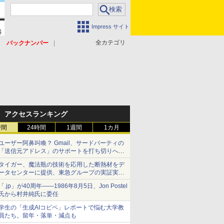
Impress サイト
全カテゴリ
バックナンバー
アクセスランキング
時間
24時間
1週間
1カ月
ユーザー阿鼻叫喚？ Gmail、サードパーティの
「送信元アドレス」のサポートを打ち切りへ
【やじうまWatch】
タイガー、魔法瓶の技術を応用した断熱材をデ
ータセンターに提供、東急グループの実証実験
で 「ステンレス密封真空断熱パネル TIVIP」
「.jp」が40周年――1986年8月5日、Jon Postel
氏から村井純氏に委任
学生の「生成AIコピペ」レポートで悩む大学教
員たち。留年・落単・減点も