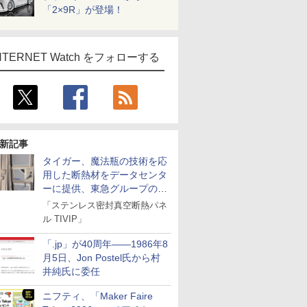
「2×9R」が登場！
NTERNET Watch をフォローする
新記事
タイガー、魔法瓶の技術を応
用した断熱材をデータセンタ
ーに提供、東急グループの実
証実験で
「ステンレス密封真空断熱パネ
ル TIVIP」
「.jp」が40周年――1986年8
月5日、Jon Postel氏から村
井純氏に委任
ニフティ、「Maker Faire