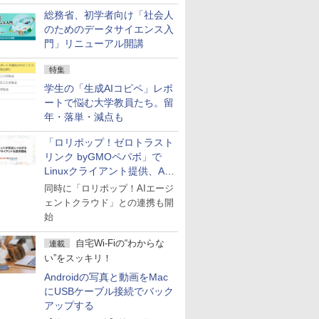
総務省、初学者向け「社会人
のためのデータサイエンス入
門」リニューアル開講
特集
学生の「生成AIコピペ」レポ
ートで悩む大学教員たち。留
年・落単・減点も
「ロリポップ！ゼロトラスト
リンク byGMOペパボ」で
Linuxクライアント提供、AI
エージェントの接続が容易に
同時に「ロリポップ！AIエージ
ェントクラウド」との連携も開
始
自宅Wi-Fiの“わからな
連載
い”をスッキリ！
Androidの写真と動画をMac
にUSBケーブル接続でバック
アップする