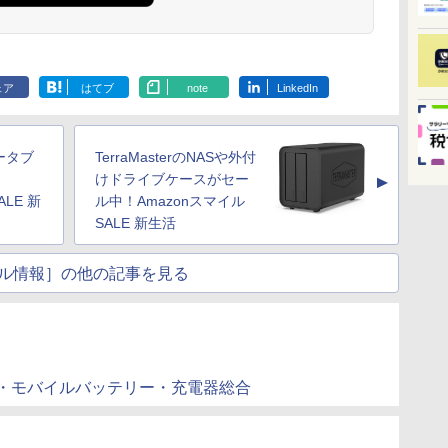
ェア
はてブ
note
LinkedIn
ータブ
TerraMasterのNASや外付
中！
けドライブケースがセー
▲
ALE 新
ル中！Amazonスマイル
SALE 新生活
ル情報］の他の記事を見る
ク: 電池・モバイルバッテリー・充電器総合