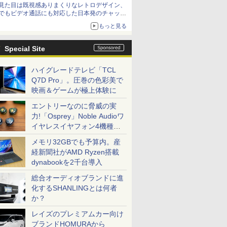
見た目は既視感ありまくりなレトロデザイン、
でもビデオ通話にも対応した日本発のチャット
アプリが登場【やじうまWatch】
もっと見る
Special Site
ハイグレードテレビ「TCL
Q7D Pro」。圧巻の色彩美で
映画＆ゲームが極上体験に
エントリーなのに脅威の実
力!「Osprey」Noble Audioワ
イヤレスイヤフォン4機種を
一気に聴く
メモリ32GBでも予算内。産
経新聞社がAMD Ryzen搭載
dynabookを2千台導入
総合オーディオブランドに進
化するSHANLINGとは何者
か？
レイズのプレミアムカー向け
ブランドHOMURAから