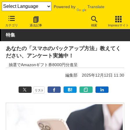
Powered by
Translate
INTERNET Watch
トピック
バックアップ
カテゴリ
過去記事
検索
Impressサイト
特集
あなたの「スマホのバックアップ方法」教えてく
ださい、アンケート実施中！
抽選でAmazonギフト券8000円分進呈
編集部
2025年12月12日 11:30
リスト