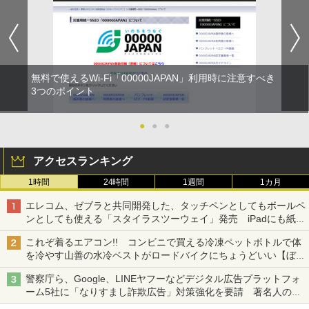
無料で使えるWi-Fi「00000JAPAN」利用時に注意すべき
3つのポイント
●
●
●
アクセスランキング
1時間
24時間
1週間
1カ月
エレコム、ゼブラと共同開発した、タッチペンとしてもボールペ
ンとしても使える「スタイラスツーウェイ」発売 iPadにも紙に
も、持ち替えずに書き込める
これぞ着るエアコン!! コンビニで買える冷凍ペットボトルで体
を冷やす山善の水冷ベストがロードバイクにちょうどいい【ぼっ
ち・ざ・ろーど！その14】【空いた時間でなにしてる？】
警察庁ら、Google、LINEヤフーなどデジタル広告プラットフォ
ーム5社に「なりすまし詐欺広告」対策強化を要請 著名人の写
真や映像を使った投資詐欺などへの対策として