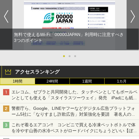
無料で使えるWi-Fi「00000JAPAN」利用時に注意すべき
3つのポイント
●
●
●
アクセスランキング
1時間
24時間
1週間
1カ月
エレコム、ゼブラと共同開発した、タッチペンとしてもボールペ
ンとしても使える「スタイラスツーウェイ」発売 iPadにも紙に
も、持ち替えずに書き込める
警察庁ら、Google、LINEヤフーなどデジタル広告プラットフォ
ーム5社に「なりすまし詐欺広告」対策強化を要請 著名人の写
真や映像を使った投資詐欺などへの対策として
これぞ着るエアコン!! コンビニで買える冷凍ペットボトルで体
を冷やす山善の水冷ベストがロードバイクにちょうどいい【ぼっ
ち・ざ・ろーど！その14】【空いた時間でなにしてる？】