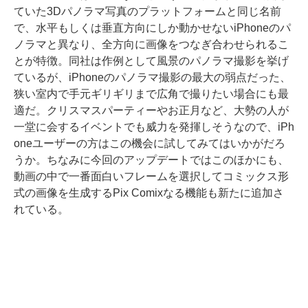
ていた3Dパノラマ写真のプラットフォームと同じ名前
で、水平もしくは垂直方向にしか動かせないiPhoneのパ
ノラマと異なり、全方向に画像をつなぎ合わせられるこ
とが特徴。同社は作例として風景のパノラマ撮影を挙げ
ているが、iPhoneのパノラマ撮影の最大の弱点だった、
狭い室内で手元ギリギリまで広角で撮りたい場合にも最
適だ。クリスマスパーティーやお正月など、大勢の人が
一堂に会するイベントでも威力を発揮しそうなので、iPh
oneユーザーの方はこの機会に試してみてはいかがだろ
うか。ちなみに今回のアップデートではこのほかにも、
動画の中で一番面白いフレームを選択してコミックス形
式の画像を生成するPix Comixなる機能も新たに追加さ
れている。