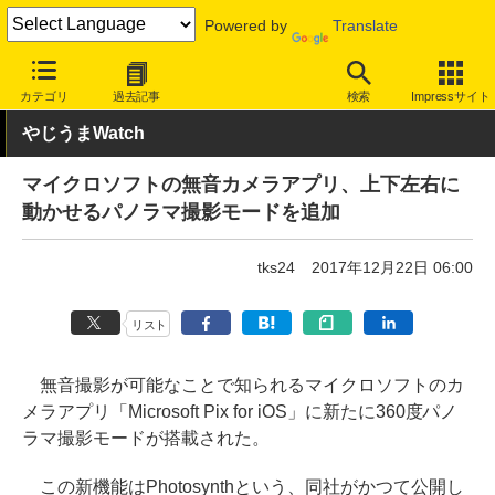
Powered by
Translate
INTERNET Watch
トピック
ネットの話題
カテゴリ
過去記事
検索
Impressサイト
やじうまWatch
マイクロソフトの無音カメラアプリ、上下左右に
動かせるパノラマ撮影モードを追加
tks24
2017年12月22日 06:00
リスト
無音撮影が可能なことで知られるマイクロソフトのカ
メラアプリ「Microsoft Pix for iOS」に新たに360度パノ
ラマ撮影モードが搭載された。
この新機能はPhotosynthという、同社がかつて公開し