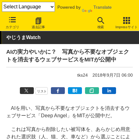
Powered by
Translate
INTERNET Watch
トピック
ネットの話題
カテゴリ
過去記事
検索
Impressサイト
やじうまWatch
AIの実力やいかに？ 写真から不要なオブジェク
トを消去するウェブサービスをMITが公開中
tks24
2018年9月7日 06:00
リスト
AIを用い、写真から不要なオブジェクトを消去するウ
ェブサービス「Deep Angel」をMITが公開中だ。
これは写真から削除したい被写体を、あらかじめ用意
された選択肢（人、猫、犬、車など）から選ぶことによ