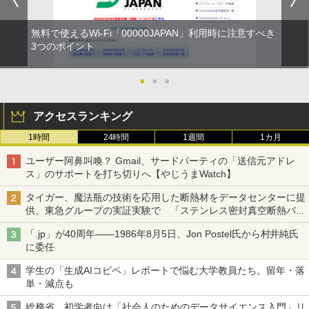
無料で使えるWi-Fi「00000JAPAN」利用時に注意すべき
3つのポイント
●
●
●
アクセスランキング
1時間
24時間
1週間
1カ月
ユーザー阿鼻叫喚？ Gmail、サードパーティの「送信元アドレ
ス」のサポートを打ち切りへ【やじうまWatch】
タイガー、魔法瓶の技術を応用した断熱材をデータセンターに提
供、東急グループの実証実験で 「ステンレス密封真空断熱パネ
ル TIVIP」
「.jp」が40周年――1986年8月5日、Jon Postel氏から村井純氏
に委任
学生の「生成AIコピペ」レポートで悩む大学教員たち。留年・落
単・減点も
総務省、初学者向け「社会人のためのデータサイエンス入門」リ