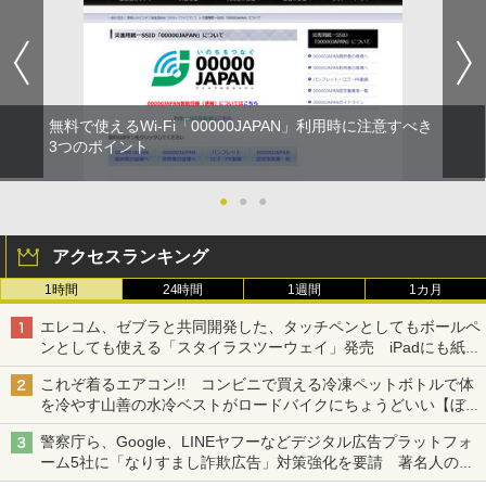
無料で使えるWi-Fi「00000JAPAN」利用時に注意すべき
3つのポイント
●
●
●
アクセスランキング
1時間
24時間
1週間
1カ月
エレコム、ゼブラと共同開発した、タッチペンとしてもボールペ
ンとしても使える「スタイラスツーウェイ」発売 iPadにも紙に
も、持ち替えずに書き込める
これぞ着るエアコン!! コンビニで買える冷凍ペットボトルで体
を冷やす山善の水冷ベストがロードバイクにちょうどいい【ぼっ
ち・ざ・ろーど！その14】【空いた時間でなにしてる？】
警察庁ら、Google、LINEヤフーなどデジタル広告プラットフォ
ーム5社に「なりすまし詐欺広告」対策強化を要請 著名人の写
真や映像を使った投資詐欺などへの対策として