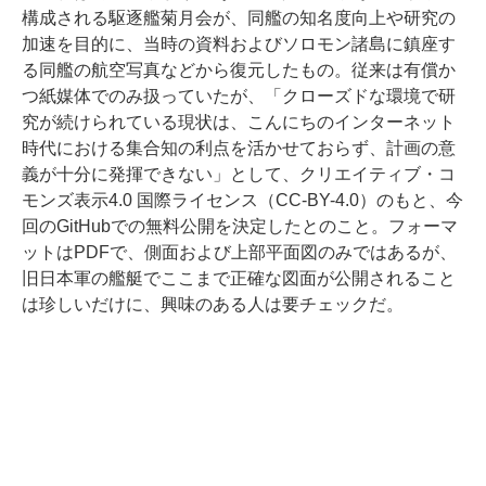
構成される駆逐艦菊月会が、同艦の知名度向上や研究の
加速を目的に、当時の資料およびソロモン諸島に鎮座す
る同艦の航空写真などから復元したもの。従来は有償か
つ紙媒体でのみ扱っていたが、「クローズドな環境で研
究が続けられている現状は、こんにちのインターネット
時代における集合知の利点を活かせておらず、計画の意
義が十分に発揮できない」として、クリエイティブ・コ
モンズ表示4.0 国際ライセンス（CC-BY-4.0）のもと、今
回のGitHubでの無料公開を決定したとのこと。フォーマ
ットはPDFで、側面および上部平面図のみではあるが、
旧日本軍の艦艇でここまで正確な図面が公開されること
は珍しいだけに、興味のある人は要チェックだ。