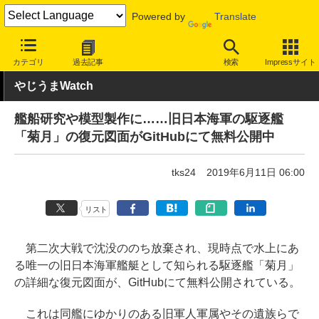
Powered by
Translate
INTERNET Watch
トピック
ネットの話題
カテゴリ
過去記事
検索
Impressサイト
やじうまWatch
艦船研究や模型製作に……旧日本海軍の駆逐艦
「菊月」の復元図面がGitHubにて無料公開中
tks24
2019年6月11日 06:00
リスト
第二次大戦で沈没ののち放棄され、現時点で水上にあ
る唯一の旧日本海軍艦艇として知られる駆逐艦「菊月」
の詳細な復元図面が、GitHubにて無料公開されている。
これは同艦にゆかりのある旧軍人軍属やその遺族らで