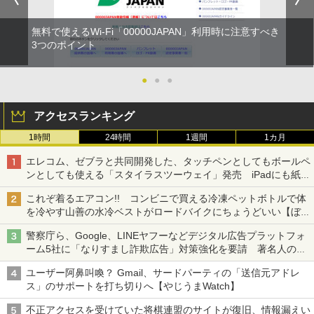
無料で使えるWi-Fi「00000JAPAN」利用時に注意すべき
3つのポイント
●
●
●
アクセスランキング
1時間
24時間
1週間
1カ月
エレコム、ゼブラと共同開発した、タッチペンとしてもボールペ
ンとしても使える「スタイラスツーウェイ」発売 iPadにも紙に
も、持ち替えずに書き込める
これぞ着るエアコン!! コンビニで買える冷凍ペットボトルで体
を冷やす山善の水冷ベストがロードバイクにちょうどいい【ぼっ
ち・ざ・ろーど！その14】【空いた時間でなにしてる？】
警察庁ら、Google、LINEヤフーなどデジタル広告プラットフォ
ーム5社に「なりすまし詐欺広告」対策強化を要請 著名人の写
真や映像を使った投資詐欺などへの対策として
ユーザー阿鼻叫喚？ Gmail、サードパーティの「送信元アドレ
ス」のサポートを打ち切りへ【やじうまWatch】
不正アクセスを受けていた将棋連盟のサイトが復旧、情報漏えい