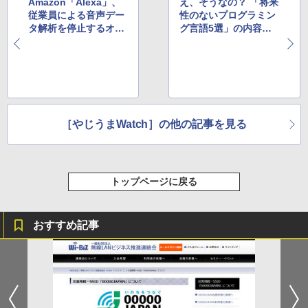
Amazon「Alexa」、
え、そうなの？ 「将来
従業員による音声デー
性のないプログラミン
タ解析を停止するオプ
グ言語5選」の内容に
ション
各所からツッコミ
［やじうまWatch］の他の記事を見る
トップページに戻る
おすすめ記事