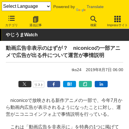
Powered by
Translate
INTERNET Watch
サービス/ソフト
サービス
画像/動画
カテゴリ
過去記事
検索
Impressサイト
やじうまWatch
動画広告非表示のはずが？ niconicoの一部アニ
メで広告が出る件について運営が事情説明
tks24
2019年8月7日 06:00
リスト
niconicoで放映される新作アニメの一部で、今年7月か
ら動画内広告が表示されるようになったことに対し、運
営がニコニコインフォ上で事情説明を行っている。
これは「動画広告を非表示に」を特典の1つに掲げて