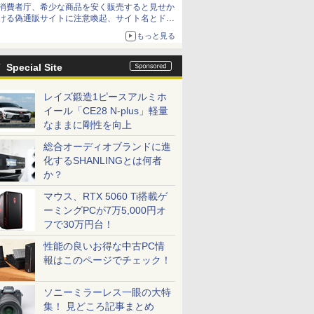
消費者庁、希少な商品を安く販売すると見せか
ける偽通販サイトに注意喚起、サイト名とドメ
イン名を公表
もっと見る
Special Site
レイズ鍛造1ピースアルミホ
イール「CE28 N-plus」軽量
なままに剛性を向上
総合オーディオブランドに進
化するSHANLINGとは何者
か？
マウス、RTX 5060 Ti搭載ゲ
ーミングPCが7万5,000円オ
フで30万円台！
性能の良いお得な中古PC情
報はこのページでチェック！
ソニーミラーレス一眼の大特
集！ 見どころ記事まとめ