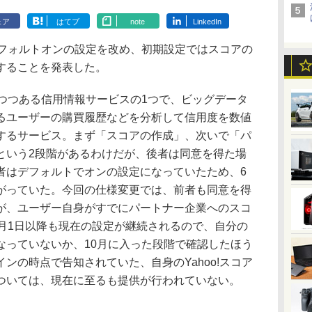
ェア
はてブ
note
LinkedIn
デフォルトオンの設定を改め、初期設定ではスコアの
することを発表した。
えつつある信用情報サービスの1つで、ビッグデータ
るユーザーの購買履歴などを分析して信用度を数値
するサービス。まず「スコアの作成」、次いで「パ
という2段階があるわけだが、後者は同意を得た場
者はデフォルトでオンの設定になっていたため、6
がっていた。今回の仕様変更では、前者も同意を得
が、ユーザー自身がすでにパートナー企業へのスコ
0月1日以降も現在の設定が継続されるので、自分の
なっていないか、10月に入った段階で確認したほう
ンの時点で告知されていた、自身のYahoo!スコア
ついては、現在に至るも提供が行われていない。