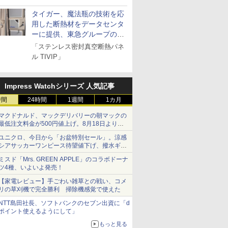
とドメイン名を公表
タイガー、魔法瓶の技術を応
用した断熱材をデータセンタ
ーに提供、東急グループの実
証実験で
「ステンレス密封真空断熱パネ
ル TIVIP」
Impress Watchシリーズ 人気記事
時間
24時間
1週間
1カ月
マクドナルド、マックデリバリーの朝マックの
最低注文料金が500円値上げ。8月18日より
1,500円から受付
ユニクロ、今日から「お盆特別セール」。涼感
シアサッカーワンピース待望値下げ、撥水ギア
ショーツは1990円に
ミスド「Mrs. GREEN APPLE」のコラボドーナ
ツ4種、いよいよ発売！
【家電レビュー】手ごわい雑草との戦い、コメ
リの草刈機で完全勝利 掃除機感覚で使えた
NTT島田社長、ソフトバンクのセブン出資に「d
ポイント使えるようにして」
もっと見る