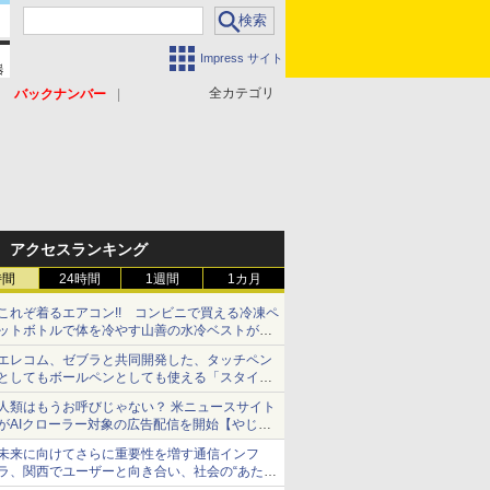
Impress サイト
全カテゴリ
バックナンバー
アクセスランキング
時間
24時間
1週間
1カ月
これぞ着るエアコン!! コンビニで買える冷凍ペ
ットボトルで体を冷やす山善の水冷ベストがロ
ードバイクにちょうどいい【ぼっち・ざ・ろー
エレコム、ゼブラと共同開発した、タッチペン
ど！その14】【空いた時間でなにしてる？】
としてもボールペンとしても使える「スタイラ
スツーウェイ」発売 iPadにも紙にも、持ち替
人類はもうお呼びじゃない？ 米ニュースサイト
えずに書き込める
がAIクローラー対象の広告配信を開始【やじう
まWatch】
未来に向けてさらに重要性を増す通信インフ
ラ、関西でユーザーと向き合い、社会の“あたら
しい”を起動し続ける～オプテージ