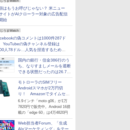
じうまWatch
どいい【ぼっち・ざ・ろー
ど！その14】
類はもうお呼びじゃない？ 米ニュー
サイトがAIクローラー対象の広告配信
開始
じうまWatch
acebookの偽コメントは1000件287ド
、YouTubeの偽チャンネル登録は
000人78ドル…人気を捏造するための
格リストが公開中
国内の銀行・信金386行のう
ち、なりすましメールを遮断
できる状態だったのは26.7％
にとどまる～GMOブランド
モトローラのSIMフリー
セキュリティ調査
Androidスマホが2万円切
り！ Amazonでタイムセー
ル
6.9インチ「moto g06」が1万
7820円で販売中。Android 16搭
載の「edge 60」は4万4820円
Web担当者Forum、「生成
AI×マーケティング」をテー