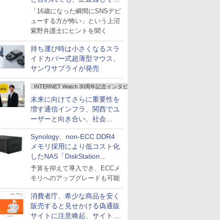
いですか？
「16歳になった瞬間にSNSデビ
ューする方が怖い」という上沼
紫野弁護士にヒントを聞く
持ち運び時は小さくなるスラ
イドカバー式超薄型マウス、
サンワサプライが発売
INTERNET Watch 30周年記念インタビュー
未来に向けてさらに重要性を
増す通信インフラ、関西でユ
ーザーと向き合い、社会
の“あたらしい”を起動し続け
Synology、non-ECC DDR4
る～オプテージ
メモリ採用により低コスト化
したNAS「DiskStation
neo+」シリーズ
予算を抑えて導入でき、ECCメ
モリへのアップグレードも可能
消費者庁、希少な商品を安く
販売すると見せかける偽通販
サイトに注意喚起、サイト名