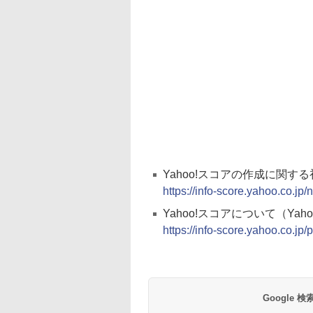
Yahoo!スコアの作成に関す
https://info-score.yahoo.co.j
Yahoo!スコアについて（Yahoo
https://info-score.yahoo.co.jp/
Google