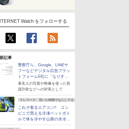
NTERNET Watch をフォローする
新記事
警察庁ら、Google、LINEヤ
フーなどデジタル広告プラッ
トフォーム5社に「なりすま
し詐欺広告」対策強化を要請
著名人の写真や映像を使った投
資詐欺などへの対策として
テレワーク、空いた時間でなにしてる？
これぞ着るエアコン!! コン
ビニで買える冷凍ペットボト
ルで体を冷やす山善の水冷ベ
ストがロードバイクにちょう