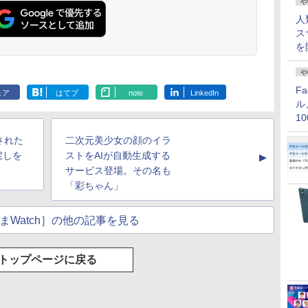
や
人
ス
を
や
F
ェア
はてブ
note
LinkedIn
ル
1
価
収された
二次元美少女の顔のイラ
戻しを
ストをAIが自動生成する
▲
サービス登場。その名も
「彩ちゃん」
まWatch］の他の記事を見る
トップページに戻る