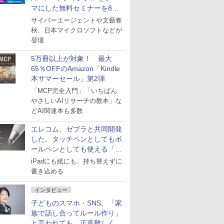
マにした無料セミナーを8月
27日にオンライン開催
サイバーエージェントや文藝春
秋、日本マイクロソフトなどが
登壇
5万冊以上が対象！ 最大
65％OFFのAmazon「Kindle
本サマーセール」第2弾
「MCP完全入門」「いちばん
やさしいAIリサーチの教本」な
どAI関連本も多数
エレコム、ゼブラと共同開発
した、タッチペンとしてもボ
ールペンとしても使える「ス
タイラスツーウェイ」発売
iPadにも紙にも、持ち替えずに
書き込める
インタビュー
子どものスマホ・SNS、「家
族で話し合ってルール作り」
と言われても、正直難しくな