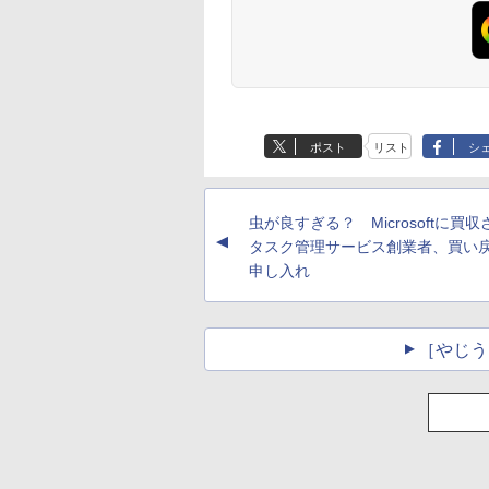
ポスト
リスト
シ
虫が良すぎる？ Microsoftに買
▲
タスク管理サービス創業者、買い
申し入れ
［やじう