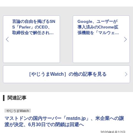
言論の自由を掲げるSN
Google、ユーザーが
S「Parler」のCEO、
導入済みのChrome拡
取締役会で解任され
張機能を「マルウェア
る。今後の運営に影響
化容疑」で強制的に無
も？
効化
［やじうまWatch］の他の記事を見る
関連記事
やじうまWatch
マストドンの国内サーバー「mstdn.jp」、米企業への譲
渡が決定、6月30日での閉鎖は回避へ
2020年6月12日