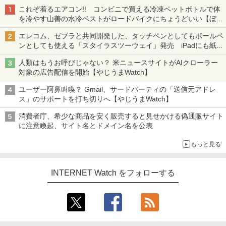
これぞ着るエアコン!! コンビニで買える冷凍ペットボトルで体
を冷やす山善の水冷ベストがロードバイクにちょうどいい【ぼっ
ち・ざ・ろーど！その14】【空いた時間でなにしてる？】
エレコム、ゼブラと共同開発した、タッチペンとしてもボールペ
ンとしても使える「スタイラスツーウェイ」発売 iPadにも紙に
も、持ち替えずに書き込める
人類はもうお呼びじゃない？ 米ニュースサイトがAIクローラー
対象の広告配信を開始【やじうまWatch】
ユーザー阿鼻叫喚？ Gmail、サードパーティの「送信元アドレ
ス」のサポートを打ち切りへ【やじうまWatch】
消費者庁、希少な商品を安く販売すると見せかける偽通販サイト
に注意喚起、サイト名とドメイン名を公表
もっと見る
INTERNET Watch をフォローする