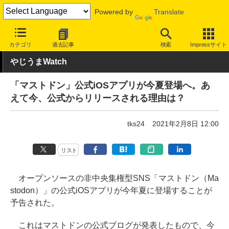
Powered by
Translate
INTERNET Watch
トピック
ネットの話題
カテゴリ
過去記事
検索
Impressサイト
やじうまWatch
「マストドン」公式iOSアプリが今夏登場へ。あ
えて今、公式からリリースされる理由は？
tks24
2021年2月8日 12:00
リスト
オープンソースの非中央集権型SNS「マストドン（Ma
stodon）」の公式iOSアプリが今年夏に登場することが
予告された。
これはマストドンの公式ブログが発表したもので、今