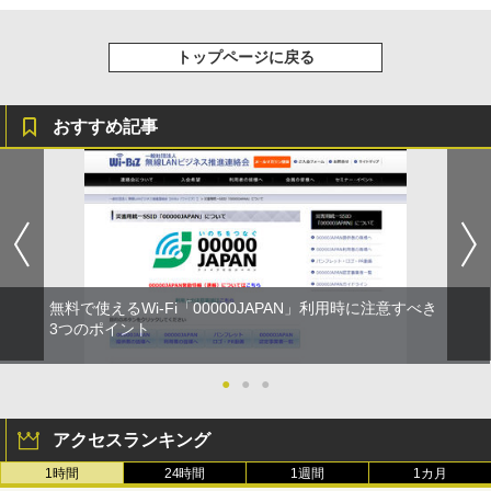
トップページに戻る
おすすめ記事
無料で使えるWi-Fi「00000JAPAN」利用時に注意すべき
3つのポイント
●
●
●
アクセスランキング
1時間
24時間
1週間
1カ月