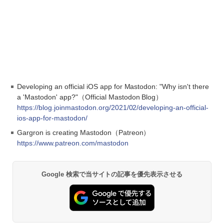
Developing an official iOS app for Mastodon: "Why isn't there
a 'Mastodon' app?"（Official Mastodon Blog）
https://blog.joinmastodon.org/2021/02/developing-an-official-
ios-app-for-mastodon/
Gargron is creating Mastodon（Patreon）
https://www.patreon.com/mastodon
Google 検索で当サイトの記事を優先表示させる