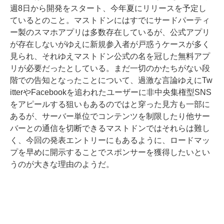
週8日から開発をスタート、今年夏にリリースを予定し
ているとのこと。マストドンにはすでにサードパーティ
ー製のスマホアプリは多数存在しているが、公式アプリ
が存在しないがゆえに新規参入者が戸惑うケースが多く
見られ、それゆえマストドン公式の名を冠した無料アプ
リが必要だったとしている。まだ一切のかたちがない段
階での告知となったことについて、過激な言論ゆえにTw
itterやFacebookを追われたユーザーに非中央集権型SNS
をアピールする狙いもあるのではと穿った見方も一部に
あるが、サーバー単位でコンテンツを制限したり他サー
バーとの通信を切断できるマストドンではそれらは難し
く、今回の発表エントリーにもあるように、ロードマッ
プを早めに開示することでスポンサーを獲得したいとい
うのが大きな理由のようだ。