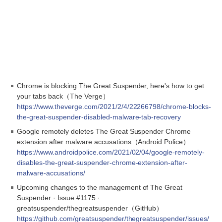
Chrome is blocking The Great Suspender, here's how to get
your tabs back（The Verge）
https://www.theverge.com/2021/2/4/22266798/chrome-blocks-
the-great-suspender-disabled-malware-tab-recovery
Google remotely deletes The Great Suspender Chrome
extension after malware accusations（Android Police）
https://www.androidpolice.com/2021/02/04/google-remotely-
disables-the-great-suspender-chrome-extension-after-
malware-accusations/
Upcoming changes to the management of The Great
Suspender · Issue #1175 ·
greatsuspender/thegreatsuspender（GitHub）
https://github.com/greatsuspender/thegreatsuspender/issues/