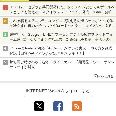
エレコム、ゼブラと共同開発した、タッチペンとしてもボールペ
ンとしても使える「スタイラスツーウェイ」発売 iPadにも紙に
も、持ち替えずに書き込める
これぞ着るエアコン!! コンビニで買える冷凍ペットボトルで体
を冷やす山善の水冷ベストがロードバイクにちょうどいい【ぼっ
ち・ざ・ろーど！その14】【空いた時間でなにしてる？】
警察庁ら、Google、LINEヤフーなどデジタル広告プラットフォ
ーム5社に「なりすまし詐欺広告」対策強化を要請 著名人の写
真や映像を使った投資詐欺などへの対策として
iPhoneとAndroid間の「AirDrop」がついに実現！ やり方を徹底
解説【自宅Wi-Fiの“わからない”をスッキリ！】
持ち運び時は小さくなるスライドカバー式超薄型マウス、サンワ
サプライが発売
もっと見る
INTERNET Watch をフォローする