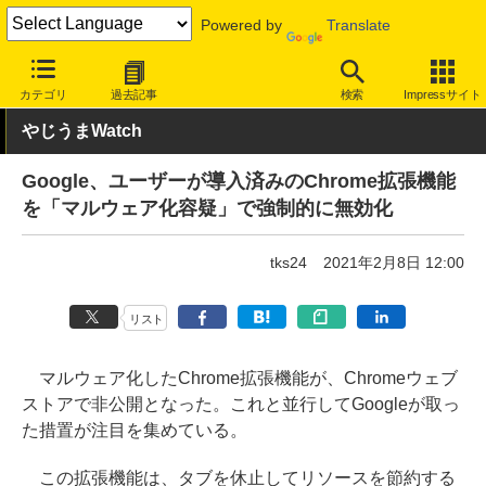
Powered by
Translate
INTERNET Watch
トピック
ネットの話題
カテゴリ
過去記事
検索
Impressサイト
やじうまWatch
Google、ユーザーが導入済みのChrome拡張機能
を「マルウェア化容疑」で強制的に無効化
tks24
2021年2月8日 12:00
リスト
マルウェア化したChrome拡張機能が、Chromeウェブ
ストアで非公開となった。これと並行してGoogleが取っ
た措置が注目を集めている。
この拡張機能は、タブを休止してリソースを節約する