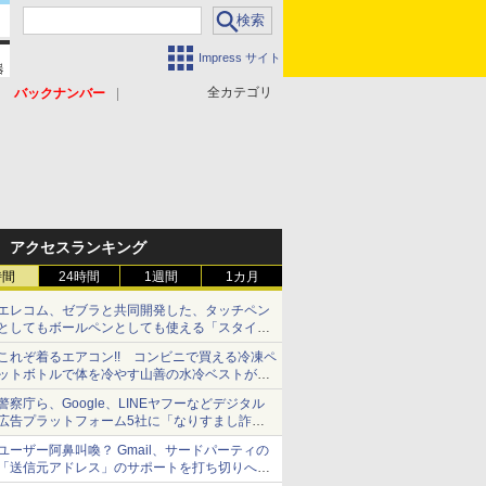
Impress サイト
全カテゴリ
バックナンバー
アクセスランキング
時間
24時間
1週間
1カ月
エレコム、ゼブラと共同開発した、タッチペン
としてもボールペンとしても使える「スタイラ
スツーウェイ」発売 iPadにも紙にも、持ち替
これぞ着るエアコン!! コンビニで買える冷凍ペ
えずに書き込める
ットボトルで体を冷やす山善の水冷ベストがロ
ードバイクにちょうどいい【ぼっち・ざ・ろー
警察庁ら、Google、LINEヤフーなどデジタル
ど！その14】【空いた時間でなにしてる？】
広告プラットフォーム5社に「なりすまし詐欺
広告」対策強化を要請 著名人の写真や映像を
ユーザー阿鼻叫喚？ Gmail、サードパーティの
使った投資詐欺などへの対策として
「送信元アドレス」のサポートを打ち切りへ
【やじうまWatch】