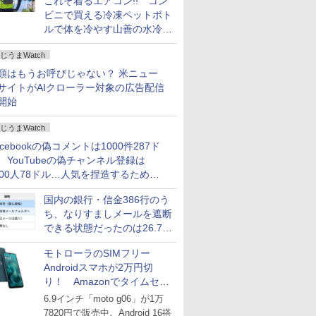
これぞ着るエアコン!! コン
ビニで買える冷凍ペットボト
ルで体を冷やす山善の水冷ベ
ストがロードバイクにちょう
じうまWatch
どいい【ぼっち・ざ・ろー
ど！その14】
類はもうお呼びじゃない？ 米ニュー
サイトがAIクローラー対象の広告配信
開始
じうまWatch
acebookの偽コメントは1000件287ド
、YouTubeの偽チャンネル登録は
000人78ドル…人気を捏造するための
格リストが公開中
国内の銀行・信金386行のう
ち、なりすましメールを遮断
できる状態だったのは26.7％
にとどまる～GMOブランド
モトローラのSIMフリー
セキュリティ調査
Androidスマホが2万円切
り！ Amazonでタイムセー
ル
6.9インチ「moto g06」が1万
7820円で販売中。Android 16搭