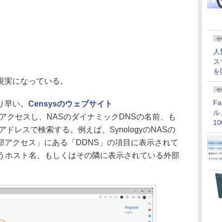
や
人
ス
を
現実になっている。
や
F
り早い。
Censysのウェブサイト
ル
アクセスし、NASのダイナミックDNSの名前、も
1
アドレスで検索する。例えば、SynologyのNASの
価
部アクセス」にある「DDNS」の項目に表示されて
e」というホスト名、もしくはその隣に表示されている外部
。