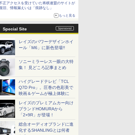
不正アクセスを受けていた将棋連盟のサイトが
復旧、情報漏えいは「痕跡なし」
もっと見る
Special Site
レイズのパワーデザインホイ
ール「M6」に新色登場!!
ソニーミラーレス一眼の大特
集！ 見どころ記事まとめ
ハイグレードテレビ「TCL
Q7D Pro」。圧巻の色彩美で
映画＆ゲームが極上体験に
レイズのプレミアムカー向け
ブランドHOMURAから
「2×9R」が登場！
総合オーディオブランドに進
化するSHANLINGとは何者