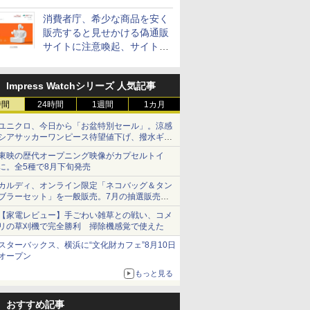
消費者庁、希少な商品を安く
販売すると見せかける偽通販
サイトに注意喚起、サイト名
とドメイン名を公表
Impress Watchシリーズ 人気記事
時間
24時間
1週間
1カ月
ユニクロ、今日から「お盆特別セール」。涼感
シアサッカーワンピース待望値下げ、撥水ギア
ショーツは1990円に
東映の歴代オープニング映像がカプセルトイ
に。全5種で8月下旬発売
カルディ、オンライン限定「ネコバッグ＆タン
ブラーセット」を一般販売。7月の抽選販売の
当選無効分
【家電レビュー】手ごわい雑草との戦い、コメ
リの草刈機で完全勝利 掃除機感覚で使えた
スターバックス、横浜に“文化財カフェ”8月10日
オープン
もっと見る
おすすめ記事