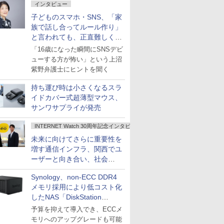
インタビュー
子どものスマホ・SNS、「家
族で話し合ってルール作り」
と言われても、正直難しくな
いですか？
「16歳になった瞬間にSNSデビ
ューする方が怖い」という上沼
紫野弁護士にヒントを聞く
持ち運び時は小さくなるスラ
イドカバー式超薄型マウス、
サンワサプライが発売
INTERNET Watch 30周年記念インタビュー
未来に向けてさらに重要性を
増す通信インフラ、関西でユ
ーザーと向き合い、社会
の“あたらしい”を起動し続け
Synology、non-ECC DDR4
る～オプテージ
メモリ採用により低コスト化
したNAS「DiskStation
neo+」シリーズ
予算を抑えて導入でき、ECCメ
モリへのアップグレードも可能