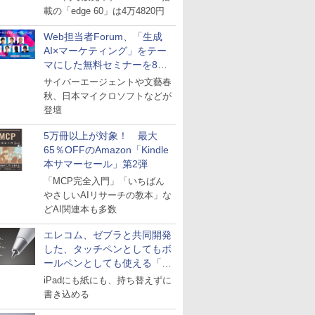
載の「edge 60」は4万4820円
Web担当者Forum、「生成
AI×マーケティング」をテー
マにした無料セミナーを8月
27日にオンライン開催
サイバーエージェントや文藝春
秋、日本マイクロソフトなどが
登壇
5万冊以上が対象！ 最大
65％OFFのAmazon「Kindle
本サマーセール」第2弾
「MCP完全入門」「いちばん
やさしいAIリサーチの教本」な
どAI関連本も多数
エレコム、ゼブラと共同開発
した、タッチペンとしてもボ
ールペンとしても使える「ス
タイラスツーウェイ」発売
iPadにも紙にも、持ち替えずに
書き込める