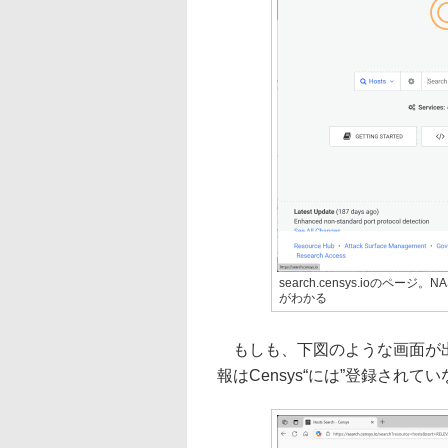
search.censys.ioの
がわかる
もしも、下図のような画面が出
報はCensys“には”登録され