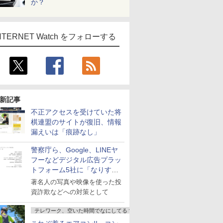
か？
NTERNET Watch をフォローする
新記事
不正アクセスを受けていた将
棋連盟のサイトが復旧、情報
漏えいは「痕跡なし」
警察庁ら、Google、LINEヤ
フーなどデジタル広告プラッ
トフォーム5社に「なりすま
し詐欺広告」対策強化を要請
著名人の写真や映像を使った投
資詐欺などへの対策として
テレワーク、空いた時間でなにしてる？