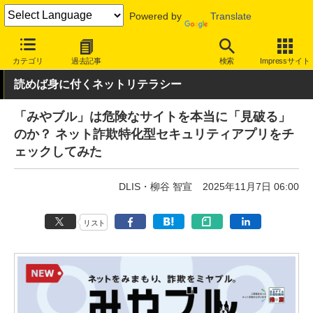
Powered by
Translate
INTERNET Watch
トピック
セキュリティ
対策ソフト/サービス
カテゴリ
過去記事
検索
Impressサイト
読めば身に付くネットリテラシー
「みやブル」は危険なサイトを本当に「見破る」
のか？ ネット詐欺特化型セキュリティアプリをチ
ェックしてみた
DLIS・柳谷 智宣
2025年11月7日 06:00
リスト