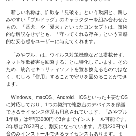
新しい名称は、詐欺を「見破る」という動詞と、親し
みやすい「ブルドッグ」のキャラクターを組み合わせた
もの。「番犬」や「愛犬」といったコンセプトは、技術
的な解説をせずとも、「守ってくれる存在」という直感
的な安心感をユーザーに与えてくれます。
「みやブル」は、ウイルス対策機能などは搭載せず、
ネット詐欺被害を回避することに特化しています。その
ため、統合セキュリティソフトを置き換えるものではな
く、むしろ「併用」することで守りを固めることができ
ます。
Windows、macOS、Android、iOSといった主要なOS
に対応しており、1つの契約で複数台のデバイスを保護
できるライセンス体系も用意されています。「みやブル
1年版」は年額3080円で3台までインストール可能です。
3年版は7822円と、割安になっています。月額220円で1
台のみインストールできるライセンスもあります。ま