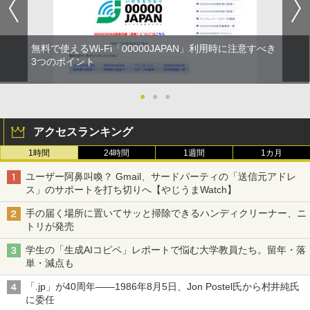
無料で使えるWi-Fi「00000JAPAN」利用時に注意すべき
3つのポイント
●
●
●
アクセスランキング
1時間
24時間
1週間
1カ月
ユーザー阿鼻叫喚？ Gmail、サードパーティの「送信元アドレ
ス」のサポートを打ち切りへ【やじうまWatch】
手の届く場所に置いてサッと掃除できるハンディクリーナー、ニ
トリが発売
学生の「生成AIコピペ」レポートで悩む大学教員たち。留年・落
単・減点も
「.jp」が40周年――1986年8月5日、Jon Postel氏から村井純氏
に委任