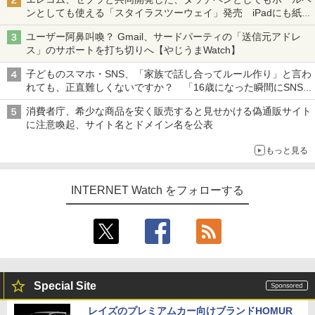
ンとしても使える「スタイラスツーウェイ」発売 iPadにも紙に
も、持ち替えずに書き込める
ユーザー阿鼻叫喚？ Gmail、サードパーティの「送信元アドレ
ス」のサポートを打ち切りへ【やじうまWatch】
子どものスマホ・SNS、「家族で話し合ってルール作り」と言わ
れても、正直難しくないですか？ 「16歳になった瞬間にSNS
デビューする方が怖い」という上沼紫野弁護士にヒントを聞く
消費者庁、希少な商品を安く販売すると見せかける偽通販サイト
に注意喚起、サイト名とドメイン名を公表
もっと見る
INTERNET Watch をフォローする
Special Site
レイズのプレミアムカー向けブランドHOMUR