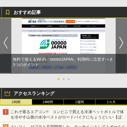
おすすめ記事
無料で使えるWi-Fi「00000JAPAN」利用時に注意すべき
3つのポイント
●
●
●
アクセスランキング
1時間
24時間
1週間
1カ月
これぞ着るエアコン!! コンビニで買える冷凍ペットボトルで体
を冷やす山善の水冷ベストがロードバイクにちょうどいい【ぼっ
ち・ざ・ろーど！その14】【空いた時間でなにしてる？】
エレコム、ゼブラと共同開発した、タッチペンとしてもボールペ