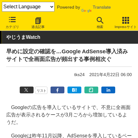
Powered by
Translate
INTERNET Watch
トピック
ネットの話題
カテゴリ
過去記事
検索
Impressサイト
やじうまWatch
早めに設定の確認を…Google AdSense導入済み
サイトで全画面広告が頻出する事例相次ぐ
tks24
2021年4月22日 06:00
リスト
Googleの広告を導入しているサイトで、不意に全画面
広告が表示されるケースが3月ごろから増加しているよ
うだ。
Googleは昨年11月以降、AdSenseを導入しているペー