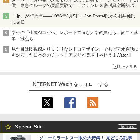
供、東急グループの実証実験で 「ステンレス密封真空断熱パネ
ル TIVIP」
「.jp」が40周年――1986年8月5日、Jon Postel氏から村井純氏
に委任
学生の「生成AIコピペ」レポートで悩む大学教員たち。留年・落
単・減点も
見た目は既視感ありまくりなレトロデザイン、でもビデオ通話に
も対応した日本発のチャットアプリが登場【やじうまWatch】
もっと見る
INTERNET Watch をフォローする
Special Site
ソニーミラーレス一眼の大特集！ 見どころ記事