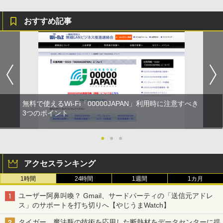
おすすめ記事
無料で使えるWi-Fi「00000JAPAN」利用時に注意すべき
3つのポイント
●
●
●
アクセスランキング
1時間
24時間
1週間
1カ月
ユーザー阿鼻叫喚？ Gmail、サードパーティの「送信元アドレ
ス」のサポートを打ち切りへ【やじうまWatch】
タイガー、魔法瓶の技術を応用した断熱材をデータセンターに提