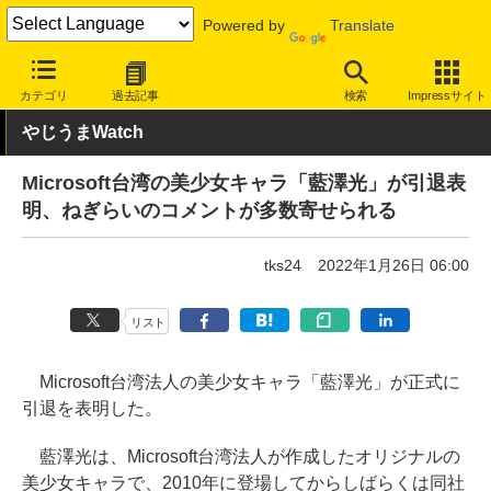
Powered by
Translate
INTERNET Watch
トピック
ネットの話題
カテゴリ
過去記事
検索
Impressサイト
やじうまWatch
Microsoft台湾の美少女キャラ「藍澤光」が引退表
明、ねぎらいのコメントが多数寄せられる
tks24
2022年1月26日 06:00
リスト
Microsoft台湾法人の美少女キャラ「藍澤光」が正式に
引退を表明した。
藍澤光は、Microsoft台湾法人が作成したオリジナルの
美少女キャラで、2010年に登場してからしばらくは同社