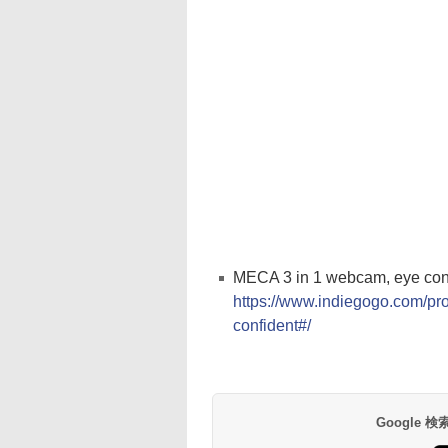
MECA 3 in 1 webcam, eye co
https://www.indiegogo.com/pr
confident#/
Google