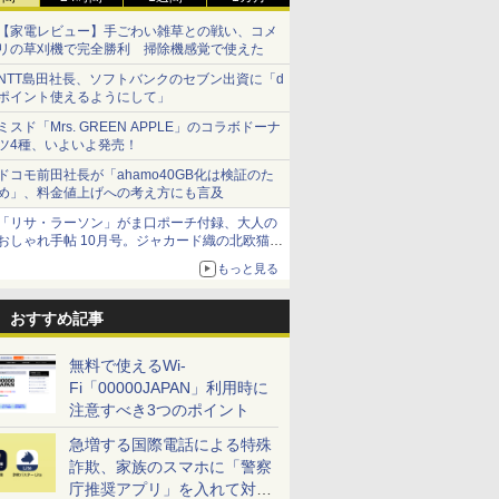
【家電レビュー】手ごわい雑草との戦い、コメ
リの草刈機で完全勝利 掃除機感覚で使えた
NTT島田社長、ソフトバンクのセブン出資に「d
ポイント使えるようにして」
ミスド「Mrs. GREEN APPLE」のコラボドーナ
ツ4種、いよいよ発売！
ドコモ前田社長が「ahamo40GB化は検証のた
め」、料金値上げへの考え方にも言及
「リサ・ラーソン」がま口ポーチ付録、大人の
おしゃれ手帖 10月号。ジャカード織の北欧猫デ
ザイン
もっと見る
おすすめ記事
無料で使えるWi-
Fi「00000JAPAN」利用時に
注意すべき3つのポイント
急増する国際電話による特殊
詐欺、家族のスマホに「警察
庁推奨アプリ」を入れて対策