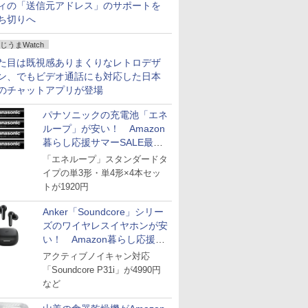
ィの「送信元アドレス」のサポートを
ち切りへ
じうまWatch
た目は既視感ありまくりなレトロデザ
ン、でもビデオ通話にも対応した日本
のチャットアプリが登場
パナソニックの充電池「エネ
ループ」が安い！ Amazon
暮らし応援サマーSALE最終
日
「エネループ」スタンダードタ
イプの単3形・単4形×4本セッ
トが1920円
Anker「Soundcore」シリー
ズのワイヤレスイヤホンが安
い！ Amazon暮らし応援サ
マーSALE
アクティブノイキャン対応
「Soundcore P31i」が4990円
など