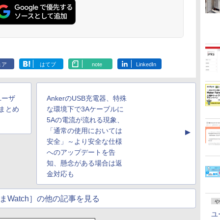
ェア
はてブ
note
LinkedIn
ユーザ
AnkerのUSB充電器、特殊
まとめ
な環境下で3Aケーブルに
5Aの電流が流れる現象、
「通常の使用においては
▲
安全」～より安全な仕様
へのアップデートを告
知、懸念がある場合は返
金対応も
まWatch］の他の記事を見る
や
ユ