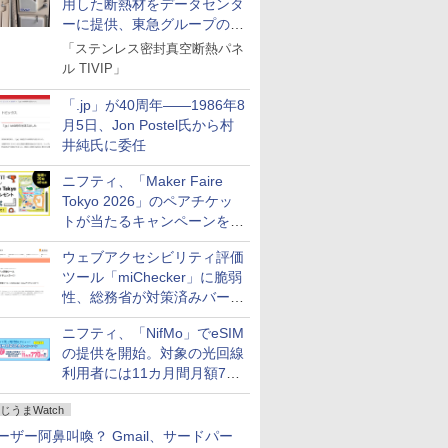
用した断熱材をデータセンタ
ーに提供、東急グループの実
証実験で
「ステンレス密封真空断熱パネ
ル TIVIP」
「.jp」が40周年――1986年8
月5日、Jon Postel氏から村
井純氏に委任
ニフティ、「Maker Faire
Tokyo 2026」のペアチケッ
トが当たるキャンペーンをX
で実施。8月16日まで
ウェブアクセシビリティ評価
ツール「miChecker」に脆弱
性、総務省が対策済みバージ
ョンへの更新を呼び掛け
ニフティ、「NifMo」でeSIM
の提供を開始。対象の光回線
利用者には11カ月間月額770
円割引のキャンペーン
じうまWatch
ーザー阿鼻叫喚？ Gmail、サードパー