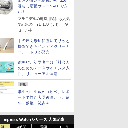
山善の食器乾燥機がAmazon
暮らし応援サマーSALEで安
い！
プラモデルの乾燥用途にも人気
で話題の「YD-180（LH）」が
セール中
手の届く場所に置いてサッと
掃除できるハンディクリーナ
ー、ニトリが発売
総務省、初学者向け「社会人
のためのデータサイエンス入
門」リニューアル開講
特集
学生の「生成AIコピペ」レポ
ートで悩む大学教員たち。留
年・落単・減点も
Impress Watchシリーズ 人気記事
時間
24時間
1週間
1カ月