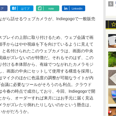
ェア
はてブ
note
LinkedIn
ら話せるウェブカメラが、Indiegogoで一般販売
プレイの上部に取り付けるため、ウェブ会議で画
相手からはやや視線を下を向けているように見えて
A」と名付けられたこのウェブカメラは、画面の中央
視線がズレないのが特徴だ。それもそのはず、この
り付ける本体部から、有線でつながれたカメラモジ
し、画面の中央にセットして使用する構造を採用し
はマイクのほかに色温度の調整が可能なライトが内
ブ会議に必要なツールがそろうのも利点。クラウド
春の時点で成功しており、今回、Indiegogoで開
とから、オーダーすれば来月にはお手元に届く見込
メラがズレたり倒れたりしないのかという懸念は、
いかがだろうか。