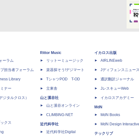
Rittor Music
イカロス出版
dフォーラム
リットーミュージック
AIRLINEweb
ップ担当者フォーラム
楽器探そう!デジマート
Jディフェンスニュー
ness Library
TシャツPOD T-OD
通訳翻訳ジャーナル
セミナー
立東舎
JレスキューWeb
 X（デジタルクロス）
山と溪谷社
イカロスアカデミー
山と溪谷オンライン
MdN
CLIMBING-NET
MdN Books
ブックス
近代科学社
MdN Design Interactiv
ing
近代科学社Digital
テックリブ