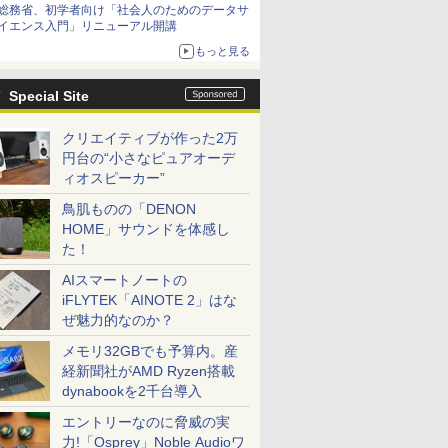
総務省、初学者向け「社会人のためのデータサ
イエンス入門」リニューアル開講
もっと見る
Special Site
クリエイティブが作った2万
円台の“小さなピュアオーデ
ィオスピーカー”
鳥肌ものの「DENON
HOME」サウンドを体感し
た！
AIスマートノートの
iFLYTEK「AINOTE 2」はな
ぜ魅力的なのか？
メモリ32GBでも予算内。産
経新聞社がAMD Ryzen搭載
dynabookを2千台導入
エントリーなのに脅威の実
力!「Osprey」Noble Audioワ