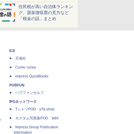
しよう！
住民税が高い自治体ランキン
グ、源泉徴収票の見方など
「税金の話」まとめ
ICE
天海社
ス
Comic curea
impress QuickBooks
PUBFUN
パブファンセルフ
IPGネットワーク
TシャツPOD pTa.shop
カスタム写真集POD fabli
e
Impress Group Publication
Information