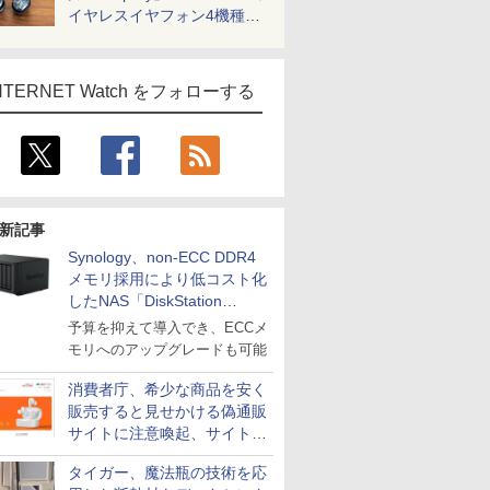
イヤレスイヤフォン4機種を
一気に聴く
NTERNET Watch をフォローする
新記事
Synology、non-ECC DDR4
メモリ採用により低コスト化
したNAS「DiskStation
neo+」シリーズ
予算を抑えて導入でき、ECCメ
モリへのアップグレードも可能
消費者庁、希少な商品を安く
販売すると見せかける偽通販
サイトに注意喚起、サイト名
とドメイン名を公表
タイガー、魔法瓶の技術を応