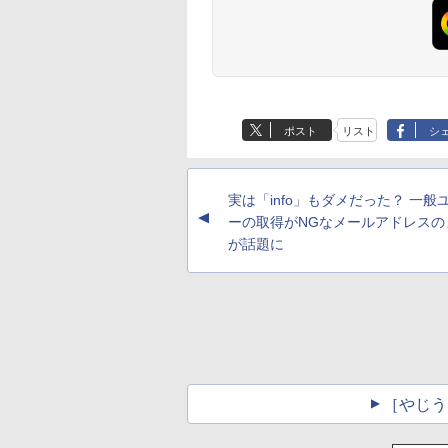
ポスト
リスト
シ
実は「info」もダメだった？ 一般
▲
ーの取得がNGなメールアドレスの
が話題に
［やじう