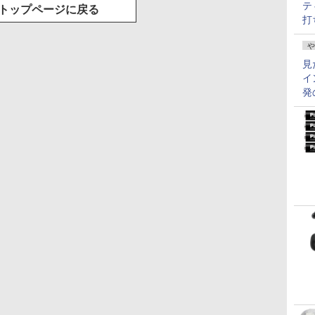
テ
トップページに戻る
打
や
見
イ
発