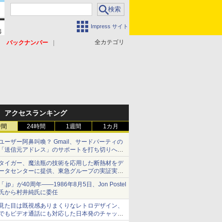
Impress サイト
全カテゴリ
バックナンバー
アクセスランキング
時間
24時間
1週間
1カ月
ユーザー阿鼻叫喚？ Gmail、サードパーティの
「送信元アドレス」のサポートを打ち切りへ
【やじうまWatch】
タイガー、魔法瓶の技術を応用した断熱材をデ
ータセンターに提供、東急グループの実証実験
で 「ステンレス密封真空断熱パネル TIVIP」
「.jp」が40周年――1986年8月5日、Jon Postel
氏から村井純氏に委任
見た目は既視感ありまくりなレトロデザイン、
でもビデオ通話にも対応した日本発のチャット
アプリが登場【やじうまWatch】