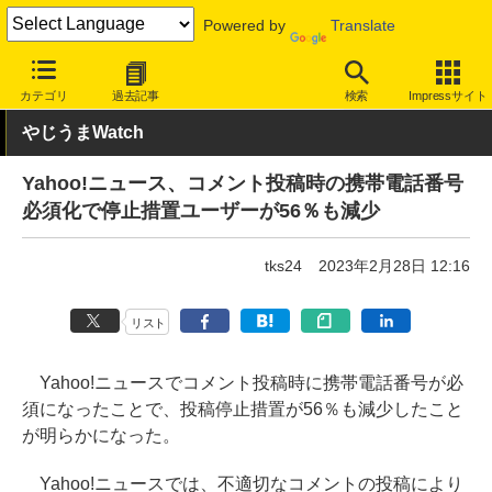
Powered by
Translate
INTERNET Watch
トピック
ネットの話題
カテゴリ
過去記事
検索
Impressサイト
やじうまWatch
Yahoo!ニュース、コメント投稿時の携帯電話番号
必須化で停止措置ユーザーが56％も減少
tks24
2023年2月28日 12:16
リスト
Yahoo!ニュースでコメント投稿時に携帯電話番号が必
須になったことで、投稿停止措置が56％も減少したこと
が明らかになった。
Yahoo!ニュースでは、不適切なコメントの投稿により