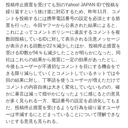
投稿停止措置を受けても別のYahoo! JAPAN IDで投稿を
繰り返すという抜け道に対応するため、昨年11月、コメ
ントを投稿するには携帯電話番号の設定を必須とする措
置を行った。今回ヤフーから公表された結果によると、
これによってコメントポリシーに違反するコメントを複
数回投稿しているIDに対して表示される注意メッセージ
が表示される回数が22％減少したほか、投稿停止措置を
受けるID数が56％も減少したことが明らかになった。同
社はこれらの結果から措置に一定の効果があったとし、
今後もユーザーが不適切なコメントを目にする機会をで
きる限り減らしていくとコメントしているネットでは今
回の結果に対し、丁寧語を使うユーザーが増えただけで
コメントの内容自体は大きく変化していないものの、確
かに暴言は減って穏やかになったように感じるとの意見
が多く見られる一方、電話番号の設定を必須化してもま
だ、投稿停止措置を受けるような行為を繰り返すユーザ
ーは半減するにとどまっていることについて理解できな
いとする意見も見られる。