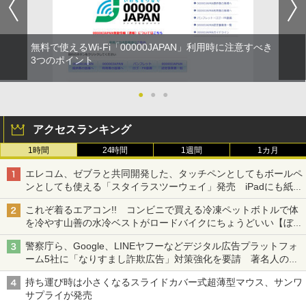
無料で使えるWi-Fi「00000JAPAN」利用時に注意すべき
3つのポイント
●
●
●
アクセスランキング
1時間
24時間
1週間
1カ月
エレコム、ゼブラと共同開発した、タッチペンとしてもボールペ
ンとしても使える「スタイラスツーウェイ」発売 iPadにも紙に
も、持ち替えずに書き込める
これぞ着るエアコン!! コンビニで買える冷凍ペットボトルで体
を冷やす山善の水冷ベストがロードバイクにちょうどいい【ぼっ
ち・ざ・ろーど！その14】【空いた時間でなにしてる？】
警察庁ら、Google、LINEヤフーなどデジタル広告プラットフォ
ーム5社に「なりすまし詐欺広告」対策強化を要請 著名人の写
真や映像を使った投資詐欺などへの対策として
持ち運び時は小さくなるスライドカバー式超薄型マウス、サンワ
サプライが発売