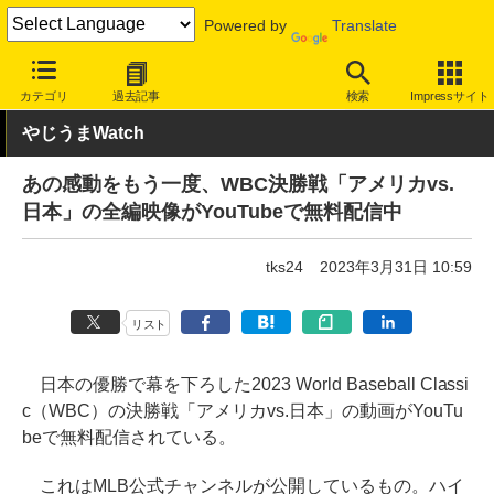
Powered by
Translate
INTERNET Watch
トピック
ネットの話題
カテゴリ
過去記事
検索
Impressサイト
やじうまWatch
あの感動をもう一度、WBC決勝戦「アメリカvs.
日本」の全編映像がYouTubeで無料配信中
tks24
2023年3月31日 10:59
リスト
日本の優勝で幕を下ろした2023 World Baseball Classi
c（WBC）の決勝戦「アメリカvs.日本」の動画がYouTu
beで無料配信されている。
これはMLB公式チャンネルが公開しているもの。ハイ