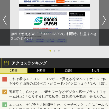
無料で使えるWi-Fi「00000JAPAN」利用時に注意すべき
3つのポイント
●
●
●
アクセスランキング
1時間
24時間
1週間
1カ月
これぞ着るエアコン!! コンビニで買える冷凍ペットボトルで体
を冷やす山善の水冷ベストがロードバイクにちょうどいい【ぼっ
ち・ざ・ろーど！その14】【空いた時間でなにしてる？】
警察庁ら、Google、LINEヤフーなどデジタル広告プラットフォ
ーム5社に「なりすまし詐欺広告」対策強化を要請 著名人の写
真や映像を使った投資詐欺などへの対策として
エレコム、ゼブラと共同開発した、タッチペンとしてもボールペ