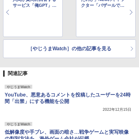
サービス「俺GPT」、
クター「バザールでご
登場するも早速オーバ
ざーる」突如脚光を浴
ーフロー
びる
［やじうまWatch］の他の記事を見る
関連記事
やじうまWatch
YouTube、悪意あるコメントを投稿したユーザーを24時
間「出禁」にする機能を公開
2022年12月15日
やじうまWatch
低解像度や手ブレ、画面の暗さ…戦争ゲームと実写映像
の判別方法を、海外ゲーム会社が伝授