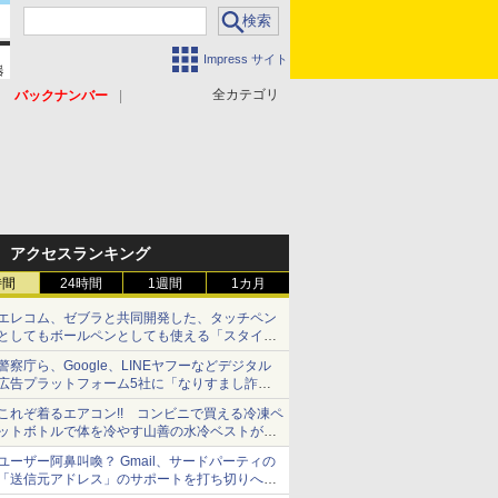
Impress サイト
全カテゴリ
バックナンバー
アクセスランキング
時間
24時間
1週間
1カ月
エレコム、ゼブラと共同開発した、タッチペン
としてもボールペンとしても使える「スタイラ
スツーウェイ」発売 iPadにも紙にも、持ち替
警察庁ら、Google、LINEヤフーなどデジタル
えずに書き込める
広告プラットフォーム5社に「なりすまし詐欺
広告」対策強化を要請 著名人の写真や映像を
これぞ着るエアコン!! コンビニで買える冷凍ペ
使った投資詐欺などへの対策として
ットボトルで体を冷やす山善の水冷ベストがロ
ードバイクにちょうどいい【ぼっち・ざ・ろー
ユーザー阿鼻叫喚？ Gmail、サードパーティの
ど！その14】【空いた時間でなにしてる？】
「送信元アドレス」のサポートを打ち切りへ
【やじうまWatch】