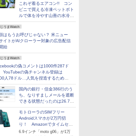
これぞ着るエアコン!! コン
ビニで買える冷凍ペットボト
ルで体を冷やす山善の水冷ベ
ストがロードバイクにちょう
じうまWatch
どいい【ぼっち・ざ・ろー
ど！その14】
類はもうお呼びじゃない？ 米ニュー
サイトがAIクローラー対象の広告配信
開始
じうまWatch
acebookの偽コメントは1000件287ド
、YouTubeの偽チャンネル登録は
000人78ドル…人気を捏造するための
格リストが公開中
国内の銀行・信金386行のう
ち、なりすましメールを遮断
できる状態だったのは26.7％
にとどまる～GMOブランド
モトローラのSIMフリー
セキュリティ調査
Androidスマホが2万円切
り！ Amazonでタイムセー
ル
6.9インチ「moto g06」が1万