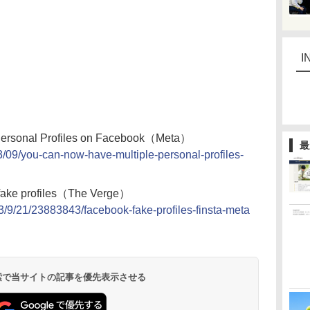
I
Personal Profiles on Facebook（Meta）
最
3/09/you-can-now-have-multiple-personal-profiles-
 fake profiles（The Verge）
/9/21/23883843/facebook-fake-profiles-finsta-meta
 検索で当サイトの記事を優先表示させる