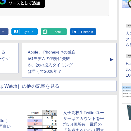
や
ェア
はてブ
note
LinkedIn
人
ス
を
える
Apple、iPhone向けの独自
や
ラやゲ
5Gモデムの開発に失敗
▲
F
か。次の投入タイミング
ル
は早くて2026年？
1
価
まWatch］の他の記事を見る
女子高校生Twitterユー
ザーはアカウントを平
er）
均3.4個所有、電通の
面白い
「若者まるわかり調査