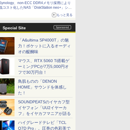
Synology、non-ECC DDR4メモリ採用により
低コスト化したNAS「DiskStation neo+」シリ
ーズ 予算を抑えて導入でき、ECCメモリへの
もっと見る
アップグレードも可能
Special Site
「A&ultima SP4000T」の魅
力！ポケットに入るオーディ
オの醍醐味
マウス、RTX 5060 Ti搭載ゲ
ーミングPCが7万5,000円オ
フで30万円台！
鳥肌ものの「DENON
HOME」サウンドを体感し
た！
SOUNDPEATSのイヤカフ型
イヤフォン「UU2イヤーカ
フ」をイヤカフマニアが語る
ハイグレードテレビ「TCL
Q7D Pro」。圧巻の色彩美で