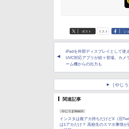
ポスト
リスト
シ
iPadを外部ディスプレイとして使
▲
UVC対応アプリが続々登場。カメ
ーム機からの出力も
［やじう
関連記事
やじうまWatch
インスタは複アカ持ちだけどX（旧Twitt
は1アカだけ？ 高校生のスマホ事情が