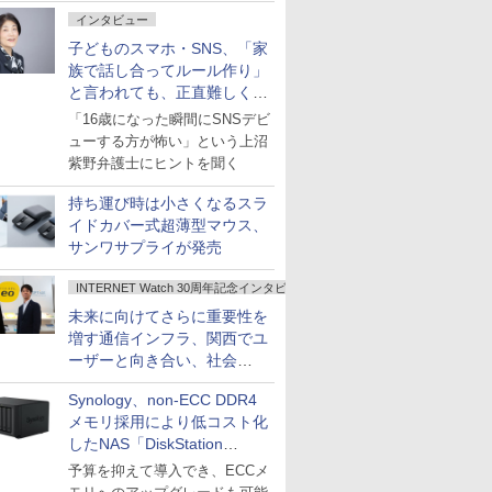
インタビュー
子どものスマホ・SNS、「家
族で話し合ってルール作り」
と言われても、正直難しくな
いですか？
「16歳になった瞬間にSNSデビ
ューする方が怖い」という上沼
紫野弁護士にヒントを聞く
持ち運び時は小さくなるスラ
イドカバー式超薄型マウス、
サンワサプライが発売
INTERNET Watch 30周年記念インタビュー
未来に向けてさらに重要性を
増す通信インフラ、関西でユ
ーザーと向き合い、社会
の“あたらしい”を起動し続け
Synology、non-ECC DDR4
る～オプテージ
メモリ採用により低コスト化
したNAS「DiskStation
neo+」シリーズ
予算を抑えて導入でき、ECCメ