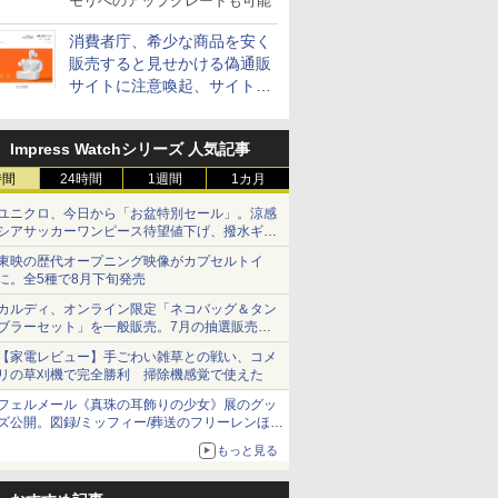
モリへのアップグレードも可能
消費者庁、希少な商品を安く
販売すると見せかける偽通販
サイトに注意喚起、サイト名
とドメイン名を公表
Impress Watchシリーズ 人気記事
時間
24時間
1週間
1カ月
ユニクロ、今日から「お盆特別セール」。涼感
シアサッカーワンピース待望値下げ、撥水ギア
ショーツは1990円に
東映の歴代オープニング映像がカプセルトイ
に。全5種で8月下旬発売
カルディ、オンライン限定「ネコバッグ＆タン
ブラーセット」を一般販売。7月の抽選販売の
当選無効分
【家電レビュー】手ごわい雑草との戦い、コメ
リの草刈機で完全勝利 掃除機感覚で使えた
フェルメール《真珠の耳飾りの少女》展のグッ
ズ公開。図録/ミッフィー/葬送のフリーレンほ
か、注目ブランドコラボが実現
もっと見る