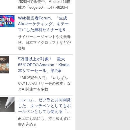
7820円で販売中。Android 16搭
載の「edge 60」は4万4820円
Web担当者Forum、「生成
AI×マーケティング」をテー
マにした無料セミナーを8月
27日にオンライン開催
サイバーエージェントや文藝春
秋、日本マイクロソフトなどが
登壇
5万冊以上が対象！ 最大
65％OFFのAmazon「Kindle
本サマーセール」第2弾
「MCP完全入門」「いちばん
やさしいAIリサーチの教本」な
どAI関連本も多数
エレコム、ゼブラと共同開発
した、タッチペンとしてもボ
ールペンとしても使える「ス
タイラスツーウェイ」発売
iPadにも紙にも、持ち替えずに
書き込める