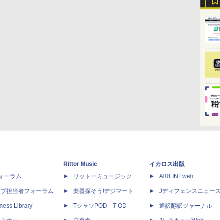
Rittor Music
イカロス出版
dフォーラム
リットーミュージック
AIRLINEweb
ップ担当者フォーラム
楽器探そう!デジマート
Jディフェンスニュー
ness Library
TシャツPOD T-OD
通訳翻訳ジャーナル