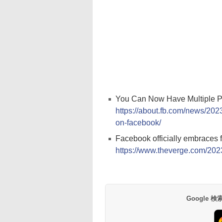
You Can Now Have Multiple 
https://about.fb.com/news/202
on-facebook/
Facebook officially embraces
https://www.theverge.com/2023
Google