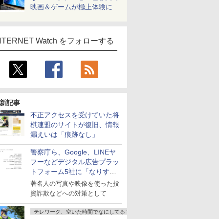
映画＆ゲームが極上体験に
NTERNET Watch をフォローする
新記事
不正アクセスを受けていた将
棋連盟のサイトが復旧、情報
漏えいは「痕跡なし」
警察庁ら、Google、LINEヤ
フーなどデジタル広告プラッ
トフォーム5社に「なりすま
し詐欺広告」対策強化を要請
著名人の写真や映像を使った投
資詐欺などへの対策として
テレワーク、空いた時間でなにしてる？