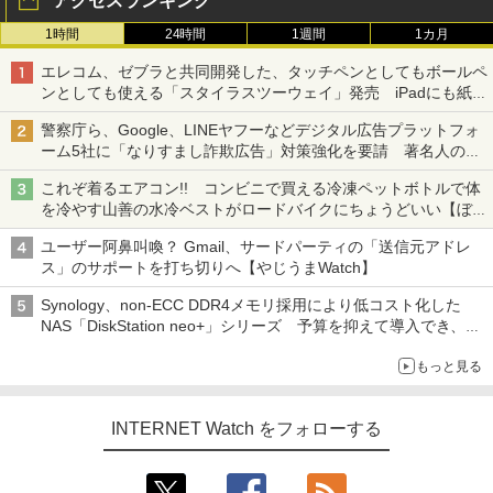
アクセスランキング
1時間
24時間
1週間
1カ月
エレコム、ゼブラと共同開発した、タッチペンとしてもボールペ
ンとしても使える「スタイラスツーウェイ」発売 iPadにも紙に
も、持ち替えずに書き込める
警察庁ら、Google、LINEヤフーなどデジタル広告プラットフォ
ーム5社に「なりすまし詐欺広告」対策強化を要請 著名人の写
真や映像を使った投資詐欺などへの対策として
これぞ着るエアコン!! コンビニで買える冷凍ペットボトルで体
を冷やす山善の水冷ベストがロードバイクにちょうどいい【ぼっ
ち・ざ・ろーど！その14】【空いた時間でなにしてる？】
ユーザー阿鼻叫喚？ Gmail、サードパーティの「送信元アドレ
ス」のサポートを打ち切りへ【やじうまWatch】
Synology、non-ECC DDR4メモリ採用により低コスト化した
NAS「DiskStation neo+」シリーズ 予算を抑えて導入でき、
ECCメモリへのアップグレードも可能
もっと見る
INTERNET Watch をフォローする