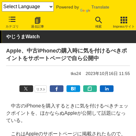
Powered by
Translate
INTERNET Watch
ハードウェア
デバイス
モバイル端末
カテゴリ
過去記事
検索
Impressサイト
やじうまWatch
Apple、中古iPhoneの購入時に気を付けるべきポ
イントをサポートページで自ら公開中
tks24
2023年10月16日 11:55
リスト
中古のiPhoneを購入するときに気を付けるべきチェッ
クポイントを、ほかならぬAppleが公開して話題になっ
ている。
これはAppleのサポートページに掲載されたもので、