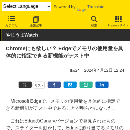
Powered by
Translate
INTERNET Watch
サービス/ソフト
ソフトウェア
PCアプリ
カテゴリ
過去記事
検索
Impressサイト
やじうまWatch
Chromeにも欲しい？ Edgeでメモリの使用量を具
体的に指定できる新機能がテスト中
tks24
2024年4月12日 12:24
リスト
Microsoft Edgeで、メモリの使用量を具体的に指定で
きる新機能がテスト中であることが明らかになった。
これはEdgeのCanaryバージョンで発見されたもの
で、スライダーを動かして、Edgeに割り当てるメモリの