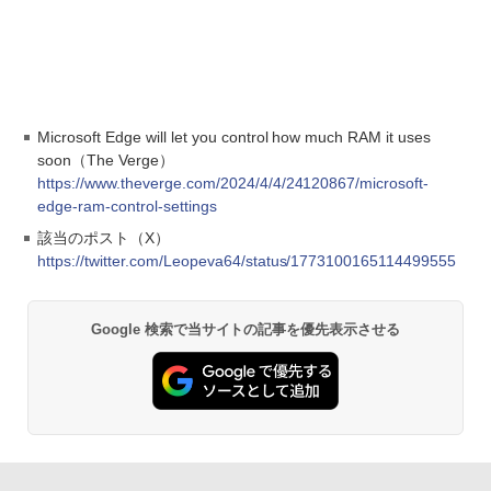
Microsoft Edge will let you control how much RAM it uses
soon（The Verge）
https://www.theverge.com/2024/4/4/24120867/microsoft-
edge-ram-control-settings
該当のポスト（X）
https://twitter.com/Leopeva64/status/1773100165114499555
Google 検索で当サイトの記事を優先表示させる