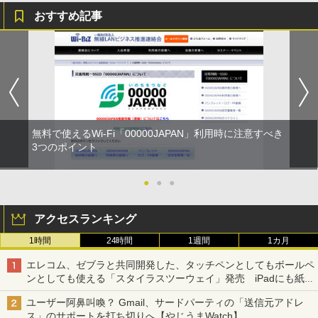
おすすめ記事
無料で使えるWi-Fi「00000JAPAN」利用時に注意すべき
3つのポイント
●
●
●
アクセスランキング
1時間
24時間
1週間
1カ月
エレコム、ゼブラと共同開発した、タッチペンとしてもボールペ
ンとしても使える「スタイラスツーウェイ」発売 iPadにも紙に
も、持ち替えずに書き込める
ユーザー阿鼻叫喚？ Gmail、サードパーティの「送信元アドレ
ス」のサポートを打ち切りへ【やじうまWatch】