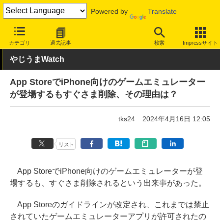
Powered by
Translate
INTERNET Watch
トピック
ネットの話題
カテゴリ
過去記事
検索
Impressサイト
やじうまWatch
App StoreでiPhone向けのゲームエミュレーター
が登場するもすぐさま削除、その理由は？
tks24
2024年4月16日 12:05
リスト
App StoreでiPhone向けのゲームエミュレーターが登
場するも、すぐさま削除されるという出来事があった。
App Storeのガイドラインが改定され、これまでは禁止
されていたゲームエミュレーターアプリが許可されたの