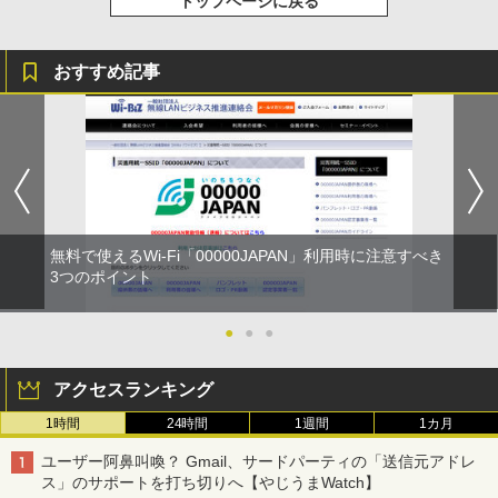
トップページに戻る
おすすめ記事
無料で使えるWi-Fi「00000JAPAN」利用時に注意すべき
3つのポイント
●
●
●
アクセスランキング
1時間
24時間
1週間
1カ月
ユーザー阿鼻叫喚？ Gmail、サードパーティの「送信元アドレ
ス」のサポートを打ち切りへ【やじうまWatch】