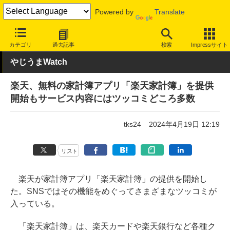
Powered by
Translate
INTERNET Watch
サービス/ソフト
サービス
その他
カテゴリ
過去記事
検索
Impressサイト
やじうまWatch
楽天、無料の家計簿アプリ「楽天家計簿」を提供
開始もサービス内容にはツッコミどころ多数
tks24
2024年4月19日 12:19
リスト
楽天が家計簿アプリ「楽天家計簿」の提供を開始し
た。SNSではその機能をめぐってさまざまなツッコミが
入っている。
「楽天家計簿」は、楽天カードや楽天銀行など各種ク