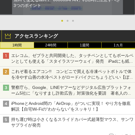
3つのポイント
●
●
●
アクセスランキング
1時間
24時間
1週間
1カ月
エレコム、ゼブラと共同開発した、タッチペンとしてもボールペ
ンとしても使える「スタイラスツーウェイ」発売 iPadにも紙に
も、持ち替えずに書き込める
これぞ着るエアコン!! コンビニで買える冷凍ペットボトルで体
を冷やす山善の水冷ベストがロードバイクにちょうどいい【ぼっ
ち・ざ・ろーど！その14】【空いた時間でなにしてる？】
警察庁ら、Google、LINEヤフーなどデジタル広告プラットフォ
ーム5社に「なりすまし詐欺広告」対策強化を要請 著名人の写
真や映像を使った投資詐欺などへの対策として
iPhoneとAndroid間の「AirDrop」がついに実現！ やり方を徹底
解説【自宅Wi-Fiの“わからない”をスッキリ！】
持ち運び時は小さくなるスライドカバー式超薄型マウス、サンワ
サプライが発売