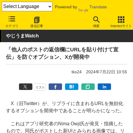
Powered by
Translate
INTERNET Watch
サービス/ソフト
サービス
SNS
カテゴリ
過去記事
検索
Impressサイト
やじうまWatch
「他人のポストの返信欄にURLを貼り付けて宣
伝」を防ぐオプション、Xが開発中
tks24
2024年7月22日 10:55
リスト
X（旧Twitter）が、リプライに含まれるURLを無効化
するオプションを開発中であることが明らかになった。
これはアプリ研究者のNima Owji氏が発見・指摘した
もので、同氏がポストした新UIとみられる画像では、リ