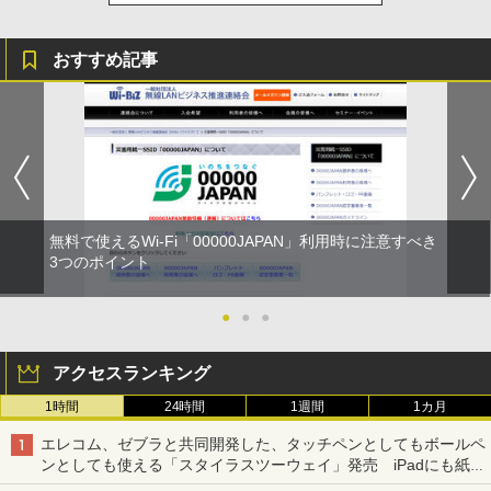
おすすめ記事
無料で使えるWi-Fi「00000JAPAN」利用時に注意すべき
3つのポイント
●
●
●
アクセスランキング
1時間
24時間
1週間
1カ月
エレコム、ゼブラと共同開発した、タッチペンとしてもボールペ
ンとしても使える「スタイラスツーウェイ」発売 iPadにも紙に
も、持ち替えずに書き込める