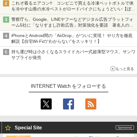
これぞ着るエアコン!! コンビニで買える冷凍ペットボトルで体
を冷やす山善の水冷ベストがロードバイクにちょうどいい【ぼっ
ち・ざ・ろーど！その14】【空いた時間でなにしてる？】
警察庁ら、Google、LINEヤフーなどデジタル広告プラットフォ
ーム5社に「なりすまし詐欺広告」対策強化を要請 著名人の写
真や映像を使った投資詐欺などへの対策として
iPhoneとAndroid間の「AirDrop」がついに実現！ やり方を徹底
解説【自宅Wi-Fiの“わからない”をスッキリ！】
持ち運び時は小さくなるスライドカバー式超薄型マウス、サンワ
サプライが発売
もっと見る
INTERNET Watch をフォローする
Special Site