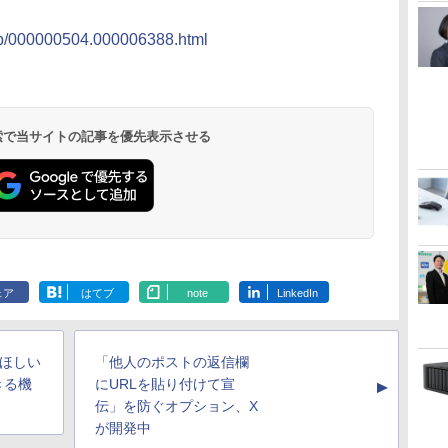
）
rd/p/000000504.000006388.html
 検索で当サイトの記事を優先表示させる
ェア
はてブ
note
LinkedIn
ほしい
「他人のポストの返信欄
きる機
にURLを貼り付けて宣
▲
伝」を防ぐオプション、X
が開発中