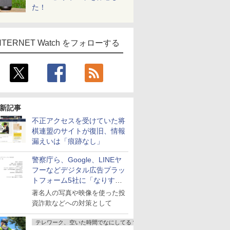
た！
NTERNET Watch をフォローする
新記事
不正アクセスを受けていた将
棋連盟のサイトが復旧、情報
漏えいは「痕跡なし」
警察庁ら、Google、LINEヤ
フーなどデジタル広告プラッ
トフォーム5社に「なりすま
し詐欺広告」対策強化を要請
著名人の写真や映像を使った投
資詐欺などへの対策として
テレワーク、空いた時間でなにしてる？