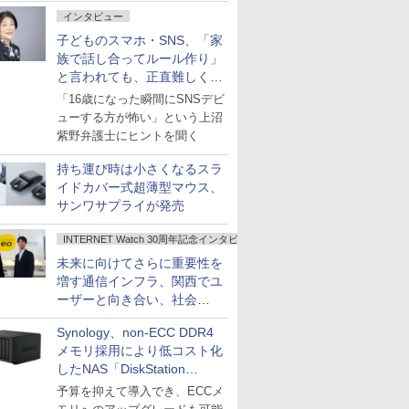
インタビュー
子どものスマホ・SNS、「家
族で話し合ってルール作り」
と言われても、正直難しくな
いですか？
「16歳になった瞬間にSNSデビ
ューする方が怖い」という上沼
紫野弁護士にヒントを聞く
持ち運び時は小さくなるスラ
イドカバー式超薄型マウス、
サンワサプライが発売
INTERNET Watch 30周年記念インタビュー
未来に向けてさらに重要性を
増す通信インフラ、関西でユ
ーザーと向き合い、社会
の“あたらしい”を起動し続け
Synology、non-ECC DDR4
る～オプテージ
メモリ採用により低コスト化
したNAS「DiskStation
neo+」シリーズ
予算を抑えて導入でき、ECCメ