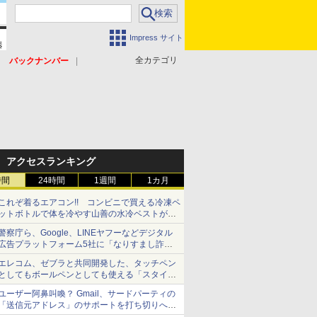
Impress サイト
全カテゴリ
バックナンバー
アクセスランキング
時間
24時間
1週間
1カ月
これぞ着るエアコン!! コンビニで買える冷凍ペ
ットボトルで体を冷やす山善の水冷ベストがロ
ードバイクにちょうどいい【ぼっち・ざ・ろー
警察庁ら、Google、LINEヤフーなどデジタル
ど！その14】【空いた時間でなにしてる？】
広告プラットフォーム5社に「なりすまし詐欺
広告」対策強化を要請 著名人の写真や映像を
エレコム、ゼブラと共同開発した、タッチペン
使った投資詐欺などへの対策として
としてもボールペンとしても使える「スタイラ
スツーウェイ」発売 iPadにも紙にも、持ち替
ユーザー阿鼻叫喚？ Gmail、サードパーティの
えずに書き込める
「送信元アドレス」のサポートを打ち切りへ
【やじうまWatch】