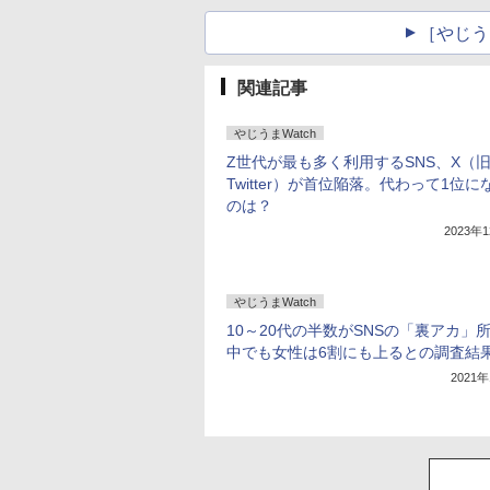
［やじう
関連記事
やじうまWatch
Z世代が最も多く利用するSNS、X（
Twitter）が首位陥落。代わって1位に
のは？
2023年
やじうまWatch
10～20代の半数がSNSの「裏アカ」
中でも女性は6割にも上るとの調査結
2021