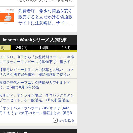
モリへのアップグレードも可能
消費者庁、希少な商品を安く
販売すると見せかける偽通販
サイトに注意喚起、サイト名
とドメイン名を公表
Impress Watchシリーズ 人気記事
時間
24時間
1週間
1カ月
ユニクロ、今日から「お盆特別セール」。涼感
シアサッカーワンピース待望値下げ、撥水ギア
ショーツは1990円に
【家電レビュー】手ごわい雑草との戦い、コメ
リの草刈機で完全勝利 掃除機感覚で使えた
東映の歴代オープニング映像がカプセルトイ
に。全5種で8月下旬発売
カルディ、オンライン限定「ネコバッグ＆タン
ブラーセット」を一般販売。7月の抽選販売の
当選無効分
「オクトパストラベラー」70%オフで1,643
円！ もうすぐ終了のセール情報まとめ【8月8日
更新】
もっと見る
ニンテンドーeショップでは「大神 絶景版」が
67%オフで990円