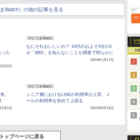
まWatch］の他の記事を見る
やじうまWatch
旧
なにそれおいしいの？ 10代のおよそ3分の2
1
なった
が「BBS」を知らないことが調査で明らかに
2024年1月17日
12月22日
やじうまWatch
所有。
シニア層におけるLINEの利用率が上昇、メ
果
ールの利用率を初めて上回る
年12月1日
2023年8月31日
トップページに戻る