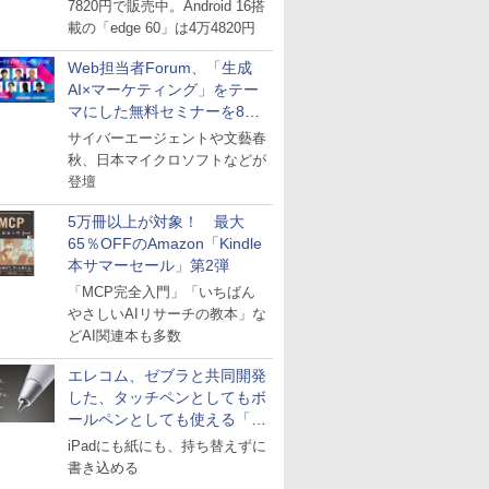
7820円で販売中。Android 16搭
載の「edge 60」は4万4820円
Web担当者Forum、「生成
AI×マーケティング」をテー
マにした無料セミナーを8月
27日にオンライン開催
サイバーエージェントや文藝春
秋、日本マイクロソフトなどが
登壇
5万冊以上が対象！ 最大
65％OFFのAmazon「Kindle
本サマーセール」第2弾
「MCP完全入門」「いちばん
やさしいAIリサーチの教本」な
どAI関連本も多数
エレコム、ゼブラと共同開発
した、タッチペンとしてもボ
ールペンとしても使える「ス
タイラスツーウェイ」発売
iPadにも紙にも、持ち替えずに
書き込める