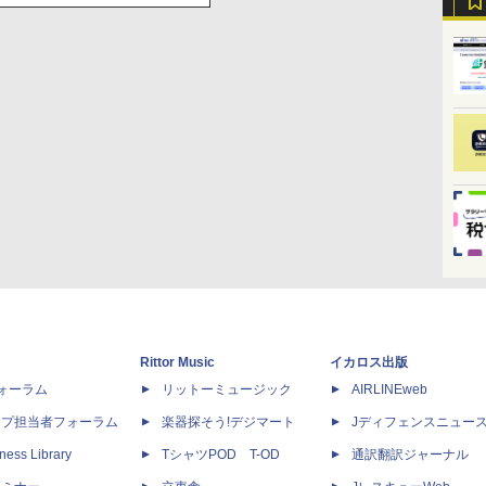
Rittor Music
イカロス出版
dフォーラム
リットーミュージック
AIRLINEweb
ップ担当者フォーラム
楽器探そう!デジマート
Jディフェンスニュー
ness Library
TシャツPOD T-OD
通訳翻訳ジャーナル