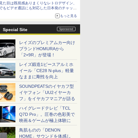
見た目は既視感ありまくりなレトロデザイン、
でもビデオ通話にも対応した日本発のチャット
アプリが登場【やじうまWatch】
もっと見る
Special Site
レイズのプレミアムカー向け
ブランドHOMURAから
「2×9R」が登場！
レイズ鍛造1ピースアルミホ
イール「CE28 N-plus」軽量
なままに剛性を向上
SOUNDPEATSのイヤカフ型
イヤフォン「UU2イヤーカ
フ」をイヤカフマニアが語る
ハイグレードテレビ「TCL
Q7D Pro」。圧巻の色彩美で
映画＆ゲームが極上体験に
鳥肌ものの「DENON
HOME」サウンドを体感し