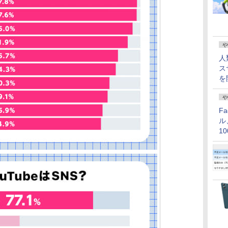
や
人
ス
を
や
F
ル
1
価