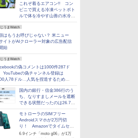
これぞ着るエアコン!! コン
ビニで買える冷凍ペットボト
ルで体を冷やす山善の水冷ベ
ストがロードバイクにちょう
じうまWatch
どいい【ぼっち・ざ・ろー
ど！その14】
類はもうお呼びじゃない？ 米ニュー
サイトがAIクローラー対象の広告配信
開始
じうまWatch
acebookの偽コメントは1000件287ド
、YouTubeの偽チャンネル登録は
000人78ドル…人気を捏造するための
格リストが公開中
国内の銀行・信金386行のう
ち、なりすましメールを遮断
できる状態だったのは26.7％
にとどまる～GMOブランド
モトローラのSIMフリー
セキュリティ調査
Androidスマホが2万円切
り！ Amazonでタイムセー
ル
6.9インチ「moto g06」が1万